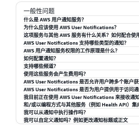
一般性问题
什么是 AWS 用户通知服务？
为什么应该使用 AWS User Notifications？
AWS User Notifications 使用户能够以一致
这项服务与其他 AWS 服务有什么关系？如何配合使
知，例如 AWS Health 事件、Amazon CloudWa
AWS User Notifications 在控制台中提供
AWS User Notifications 支持哪些类型的通知？
台通知中心查看不同账户、区域和服务的通知，并配
域和服务的相关 AWS 通知。通知中心允许用户按
AWS User Notifications 允许用户在控制台
AWS 用户通知服务权限的工作原理是什么？
聊天和移动推送通知。
取的消息和传递状态的详细通知视图，并提供到相关控制
链接到相关服务控制台，以便查看当前资源状态并采
AWS User Notifications 允许用户选择任何 EventB
如何配置通知？
Notifications 允许用户将多个事件聚合到一个
改，并对它们进行配置以生成通知。目前，有超过 100 种 A
用户可以设置一个 IAM policy 来定义谁（用户、组和角色）可
支持哪些频道？
执行哪些操作。该策略使用资源级权限来确定 IAM po
要启用通知，用户可以从控制台标题上的钟形图标前往 
使用这些服务会产生费用吗？
义了他们可以如何使用这些资源。
然后创建配置以确定他们想要收到哪些事件的通知、我
默认情况下，已配置的通知将在控制台通知中心对用
AWS User Notifications 是否允许用户跨多个账
创建 IAM policy 时，用户通过其 Amazon 
或 12 小时内）以及在哪些渠道中；例如，每当 EC2 实例
户可以选择订阅电子邮件、聊天和移动推送通知，作
不会。AWS 用户通知服务免费提供给客户使用。
AWS User Notifications 是否为用户提供用于访问
源。
在 10 分钟内向
abc@example.com
发送电子邮件。
可以。AWS User Notifications 将允许用户通过 A
我目前正在使用 AWS User Notifications
用户需要配置 EventBridge 以在 AWS 账户之
可以。用户可以使用用户通知软件开发工具包，通过
和/或以编程方式与其他服务（例如 Health API）集
户账户中的事件总线发送事件或从其接收事件。然后
件开发工具包，您可以轻松为很多账户创建通知配置
我可以从通知中执行操作吗？
要了解更多信息，请参阅在 A
WS 账户之间发送和接收亚马
云卓越中心可以为预置的每个账户设置 AWS Health
是的，要获得完整的服务能力、查看最新的服务信息
我可以自定义通知吗？例如更改通知标题或正文
与 API/SDK 集成。有关您的个人使用案例的建议和
不能。通知将包含指向相关服务控制台页面的链接，
该服务目前不支持自定义功能。