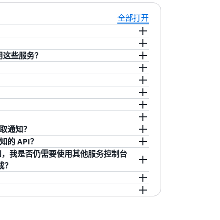
全部打开
、人性化的方式集中设置和查看来自 AWS 服务的通
用这些服务？
tch 警报或 EC2 实例状态更改。用户可以在控制
了一个位置，让用户可以集中设置和查看不同账户、区
置接收这些通知的传送渠道，如电子邮件、
服务筛选其账户中的通知，显示带有可人工读
的通知中心中查看和配置不同 AWS 服务的通知。通知
台资源页面的深层链接。AWS User
取行动。
ridge 事件，例如 CloudWatch 警报状态更
通知中，以便轻松查看顶级账户。
WS 服务向 EventBridge 发出事件。
以对 AWS User Notifications 资源
licy 的用户可以使用哪些资源。该策略还定
“通知中心”，导航到 “通知配置” 页面，
们应通知他们的频率（立即、10 分钟内
户可用。此外，作为通知配置的一部分，用
户获取通知？
资源名称（ARN）引用通知配置、事件规则和渠道资
 ID 123456 状态更改为 “已停止” 时，
为接收特定通知的附加渠道。
通知的 API？
mazon EventBridge 集成跨多个账户获取通知。
 来接收通知，我是否仍需要使用其他服务控制台
间发送和接收事件，并指定哪些 AWS 账户可以向用
编程方式配置和获取通知。使用用户通知软
成？
，用户将使用接收方账户跨账户生成通知。
，并在新账户中自动创建通知配置；例如，
逊 EventBridge 事件
。
 通知。
了解更多
。
或执行操作，客户应访问服务控制台或直接
最佳实践，请参阅相应的 AWS 服务文档。
以便执行操作。