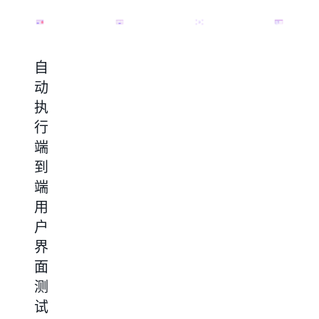
面的全球云基础设施实现 SLA 和稳定的性能。
自
简
自
大
动
化
动
规
执
不
从
模
行
同
任
自
端
的
何
动
到
系
Web
购
端
统
来
买、
用
和
源
预
户
门
提
约
界
户
取
和
面
中
和
预
测
的
整
订
试
重
合
在