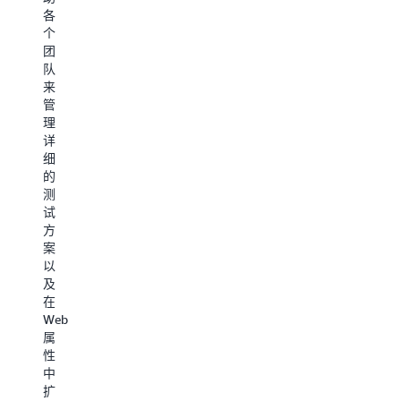
吐
款、
合
各
量，
确
来
个
同
认
自
团
时
和
行
队
将
验
业
来
各
证。
特
管
个
非
定
理
团
常
平
详
队
适
台
细
从
合
的
的
无
测
数
测
差
试
据，
试
别
零
这
方
的
售
些
案
工
体
平
以
作
验、
台
及
中
管
缺
在
解
理
乏
Web
放
大
编
属
出
宗
程
性
来。
交
式
中
非
易、
访
扩
常