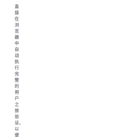
复
信
电
直
子
性
息
接
商
在
表
务、
Nova
浏
单
旅
Act
览
游
代
填
器
或
理
中
写
票
可
自
务
工
以
动
网
浏
执
作
站
览
行
上，
站
完
使
自
点、
整
用
主
搜
的
能
完
索
用
够
成
结
户
理
从
果、
之
解
选
筛
旅
和
择
选
验
填
产
和
证，
充
品
定
以
多
到
位
便
个