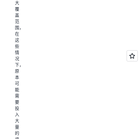
自
问
大
适
动
权
覆
合
执
限
盖
平
行
或
范
台
重
者
围，
碎
复
标
在
片
性
准
这
化
的
化
些
的
采
的
情
行
购
数
况
业，
任
据
下，
例
务
导
原
如
或
出
本
医
跨
操
可
疗、
不
作。
能
保
同
需
险
电
要
和
子
投
旅
商
入
游，
务
大
这
平
量
些
台
的
行
的