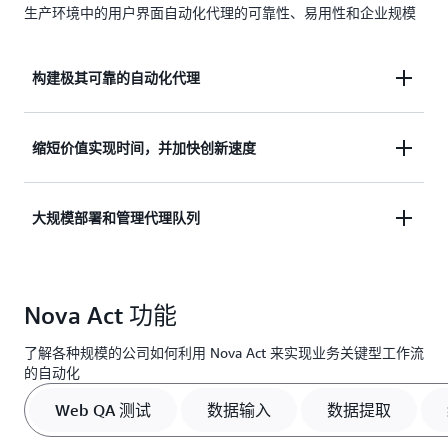
生产环境中的用户界面自动化代理的可靠性、易用性和企业规模
构建极其可靠的自动化代理
Nova Act 在浏览器中以高可靠性完成重复的工作
缩短价值实现时间，并加快创新速度
流，并使用 API 或工具，在适当的情况下甚至还会上
报以便引起您的注意，而不会中断代理式流程。它的
只需几小时而不是数周时间，即可将用户界面自动化
大规模部署和管理代理队列
前沿定制计算机应用模型经过优化，可自动执行关键
代理从原型部署到生产环境中。Nova Act 工作流可
和复杂的用户界面工作流，并将它们分解成更短的操
以无缝集成到您的开发生命周期中，这样一来，您就
作，以便提高准确性和稳健性。
利用 AWS 全球基础设施，Nova Act 能够让您大规模
可以专注于创新，同时为客户创造更大的价值。
Nova Act 功能
简化代理式工作流操作。它与用于部署的 Amazon
Bedrock AgentCore、用于进行监控和实现可观测性
了解各种规模的公司如何利用 Nova Act 来实现业务关键型工作流
的 Amazon CloudWatch 以及用于身份验证和访问权
的自动化
限的 AWS IAM 进行原生集成。您的代理可以并行运
行数以千计的工作流，在 AWS 管理控制台中集中处
Web QA 测试
数据输入
数据提取
理这些工作流，并让适用于企业规模的最可靠、最全