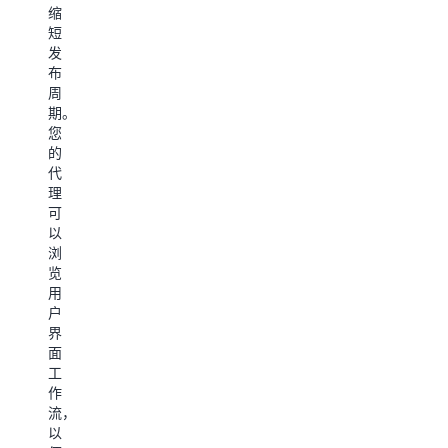
完
相
缩
站
成
关
短
点
付
数
发
或
款
据，
布
门
的
并
周
户
购
从
期。
中
买
非
您
的
或
结
的
复
预
构
代
杂
订
化
理
Web
流
Web
可
表
程。
资
以
单
您
源
浏
的
的
或
览
代
代
控
用
理，
理
制
户
取
可
面
界
代
以
板
面
手
搜
中
工
动
索
提
作
的
库
取
流，
复
存、
关
以
制
应