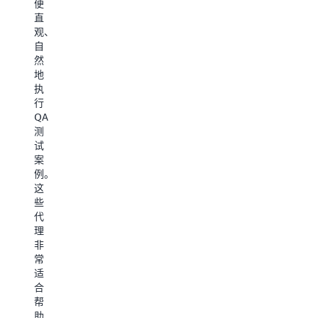
键
便
粘
用
字
直
贴
规
段。
观、
操
则
非
自
作
或
常
然
和
偏
适
地
重
好，
合
执
复
并
收
行
性
执
集
QA
的
行
竞
测
打
端
争
试
字
到
情
案
工
端
报、
例。
作，
的
监
这
从
结
控
些
而
账
供
代
提
流
应
理
高
程，
商
非
准
包
门
常
确
括
户
适
性
处
或
合
和
理
者
帮
吞
付
整
助