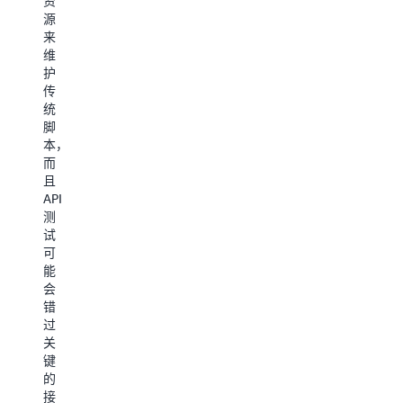
资
业
多
源
的
步
来
标
骤
维
准
预
护
集
订
传
成
流
统
受
程，
脚
到
在
本，
了
这
而
限
些
且
制，
平
API
而
台
测
且
上，
试
手
传
可
动
统
能
填
的
会
写
自
错
表
动
过
单
化
关
会
会
键
造
由
的
成
于
接
瓶