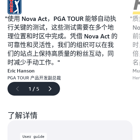
结
构
化
使用 Nova Act，PGA TOUR 能够自动执
质
数
行关键的测试，这些测试需要在多个地
N
据
来
理位置和时区中完成。凭借 Nova Act 的
前
完
可靠性和灵活性，我们的组织可以在我
时
成
们的站点上保持高质量的粉丝互动，同
提
倍
交。
时减少手动工作。
名
Eric Hanson
Mu
PGA TOUR 产品开发副总裁
He
1 / 5
了解详情
User guide