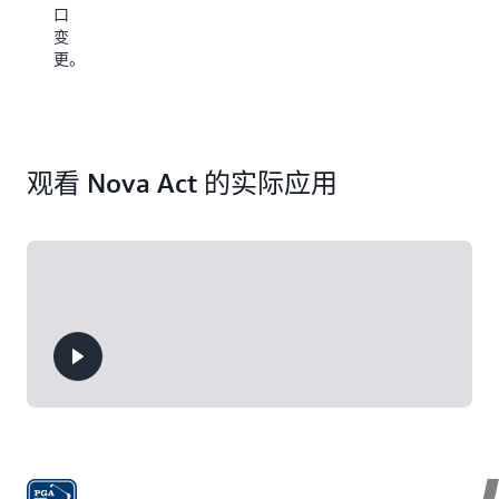
站
口
颈
点
变
和
的
更。
错
变
误。
化
Nova
和
Act
频
代
繁
理
观看 Nova Act 的实际应用
的
可
用
以
户
适
界
应
面
不
变
同
更
的
而
布
中
局，
断。
并
持
续
摄
取