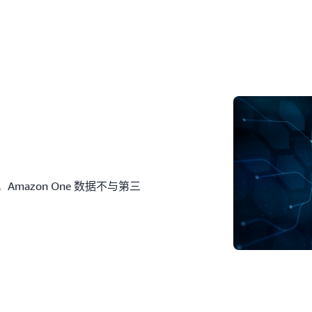
掌纹是独一无二的，而且会
问安全性。
丢失或被他人借用。
AWS 使用户能够通过 Amaz
One 应用程序来管理自
生物识别技术可
使用案例：
时使用手掌
验证。
进行身份验证，管理业务注
即时加密和删除权限来保护
Amazon One 数据不与第三