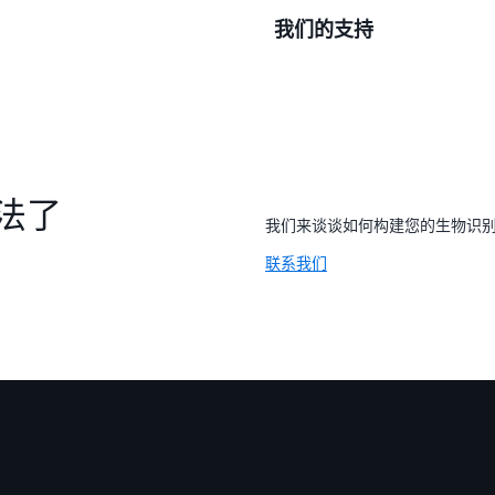
安全性和合规性概述
我们的支持
Amazon One 设备
部署最佳实践
通过经批准的硬件合作
产品概述和技术常见问
解决方案提供商
全天候技术援助
AWS 管理控制台管理
部署和集成援助
培训资源
法了
合作伙伴赋能计划
我们来谈谈如何构建您的生物识
联系我们