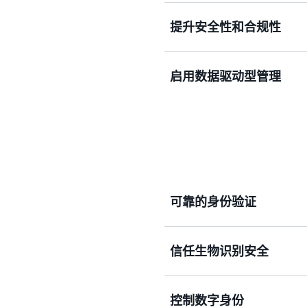
提升安全性和合规性
用我们基于生物识别技术的
简化用户生命周期管理流程，
险。
启用数据驱动型管理
AWS 高度安全的云基础
要求，从而减轻客户负担、
简化用户入门流
使用案例：
计控制措施。
在 AWS 管理控制台中整合访
工具来了解身份验证模式、
手掌数据被用于提供和改进 Ama
即进行加密处理，并发送到 
第三方共享。
保持可见性和合
使用案例：
可靠的身份验证
支持医院、零售
使用案例：
权限扩展。
无缝身份验证体验。
信任生物识别安全
用户只需将手掌轻轻靠近屏
方式可在多种场景下使用，
控制数字身份
用户的唯一生物特征信息由
提高在医疗保健
使用案例：