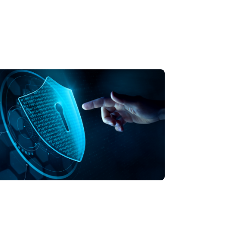
一直伴随他们，不像徽章或密码那样可能会
on
己的掌纹身份信息。用户可以选择在何处以及何
用于结账时、预约登记时以及入口处的身份
册流程，并通过
用户数据。