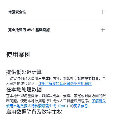
持续集成与部署（CI/CD）管道以及工具，简化开发
人员的工作流程。
一次构建，随处部署——借助一致的 AWS 基础设施
增强安全性
和云运营，快速在全球范围内扩展生产环境。
在本地扩展
AWS Nitro System
的安全优势。
无论您
完全托管的 AWS 基础设施
的应用程序在何处运行，均可应用相同的治理策略和
安全控制措施。
减少管理 IT 基础设施所需的时间、资源、运营风险
使用案例
和维护停机时间。
提供低延迟计算
自动实时翻译大量用户生成的内容，例如社交媒体提要故事、个
人资料描述和评论。
详细了解支持延迟敏感型应用程序
在本地处理数据
在本地处理海量数据，以解决成本、规模、带宽或时间方面的限
制问题。使用本地数据运行生成式人工智能应用程序。
了解有关
使用本地数据进行检索增强生成（RAG）的更多信息
启用数据驻留及数字主权