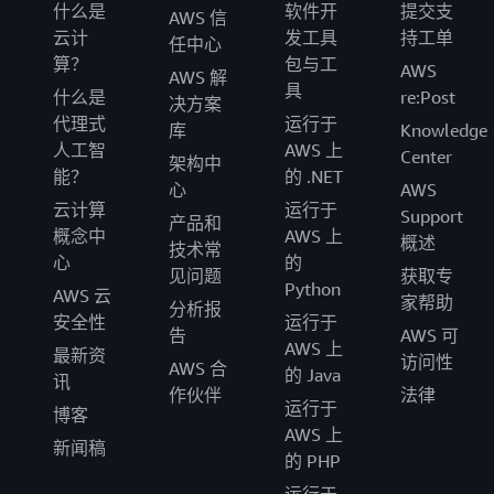
什么是
软件开
提交支
AWS 信
云计
发工具
持工单
任中心
算？
包与工
AWS
AWS 解
具
什么是
re:Post
决方案
代理式
运行于
库
Knowledge
人工智
AWS 上
Center
架构中
能？
的 .NET
心
AWS
云计算
运行于
Support
产品和
概念中
AWS 上
概述
技术常
心
的
见问题
获取专
Python
AWS 云
家帮助
分析报
安全性
运行于
告
AWS 可
AWS 上
最新资
访问性
AWS 合
的 Java
讯
作伙伴
法律
运行于
博客
AWS 上
新闻稿
的 PHP