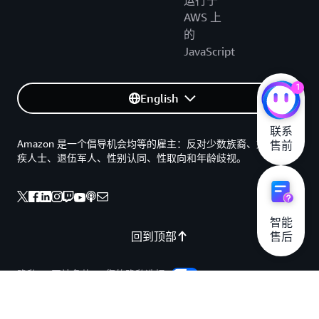
运行于
AWS 上
的
JavaScript
1
English
联系

Amazon 是一个倡导机会均等的雇主：反对少数族裔、妇女、残
售前
疾人士、退伍军人、性别认同、性取向和年龄歧视。
智能

回到顶部
售后
隐私
网站条款
您的隐私选择
Cookie 首选项
© 2026, Amazon Web Services, Inc. 或其联属公司。保留所有权