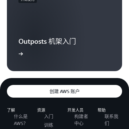
Outposts 机架入门
立即订购
创建 AWS 账户
了解
资源
开发人员
帮助
什么是
入门
构建者
联系我
AWS？
中心
们
训练