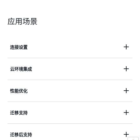
应用场景
连接设置
在本地和云环境之间建立安全连接，包括设置登录
云环境集成
区。AWS 专家帮助配置和优化网络设置，以促进无
缝数据传输。
在 AWS 专家的帮助下，使您的 AWS 环境与现有系统
性能优化
和应用程序协调一致。利用数据兼容性和可扩展数据
传输的最佳实践，最大程度减少集成挑战。
指定的 AWS 团队将帮助识别并解决性能瓶颈，提供
迁移支持
微调指导，以优化源环境和目标环境的资源利用。
在关键迁移阶段利用 AWS 的最佳实践和经验。指定
迁移后支持
的 AWS 支持工程师在整个转型过程中提供专业指