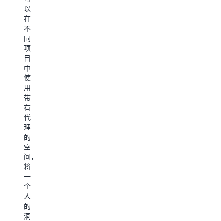
流
工
功
以
面
程
作，
能：
在
且
并
持
控
不
专
连
续
制
同
业
接
数
面
项
的
到
天
板、
目
报
您
甚
图
中
告。
每
至
表、
使
基
天
数
预
用
于
使
周。
测
带
您
用
一
和
有
的
的
个
数
代
业
应
人
据
理
务
用
构
探
的
背
程
建，
索
空
景，
序
整
工
间，
过
一
个
具），
将
去
切
团
可
一
需
均
队
以
个
要
由
受
帮
人
数
人
益，
助
的
天
工
每
您
洞
手
智
个