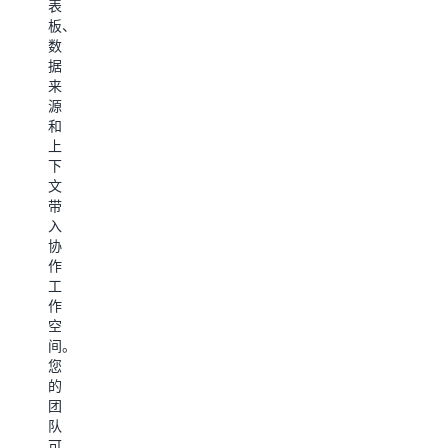
表
公
务
业
从
板、
共
构
知
问
数
互
建
识、
题
据
联
简
语
直
来
网
单
气
达
源
及
的
和
交
和
第
工
工
互
上
三
作
具
式
下
方
流
集
仪
文
数
或
的
表
带
据
为
代
板。
入
集，
复
理，
Quick
协
以
杂
让
具
作
创
的
这
备
工
建
多
些
您
作
有
步
代
需
空
关
骤
理
要
间。
任
自
主
的
您
何
动
动
所
的
主
化
代
有
团
题
构
表
分
队
的
建
您
析
可
全