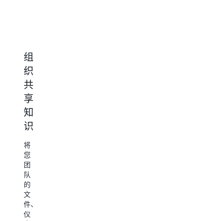
组
构
进
数
织
建
行
据
共
自
深
可
享
定
度
视
知
义
研
化
识
代
究
无
理
需
将
搜
单
您
索
创
独
团
您
建
的
队
的
具
BI
的
业
为
有
工
文
务
日
特
具，
件、
数
常
定
即
仪
据、
任
专
可