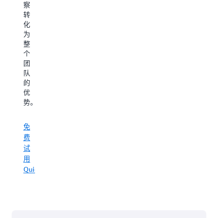
洞
察
动
能
响
悉
转
综
驱
应
数
化
合
动
都
字
为
的
为
基
背
整
工
您
于
后
个
作，
的
您
的
团
现
团
的
真
队
在
队
业
实
的
只
腾
务
含
优
需
出
数
义。
势。
几
时
据，
分
间
而
钟
专
非
免
即
详
注
通
费
可
细
于
用
试
完
最
了
的
用
成。
重
训
解
Quick
要
练
Quick
的
集。
免
Sight
事
费
项
试
用
免