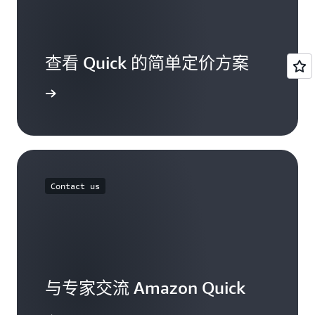
可，
数
例
据
如
集
在
查看 Quick 的简单定价方案
Asana
中
添
定价页面
加
任
务
或
汇
总
Contact us
ServiceNow
的
工
单。
与专家交流 Amazon Quick