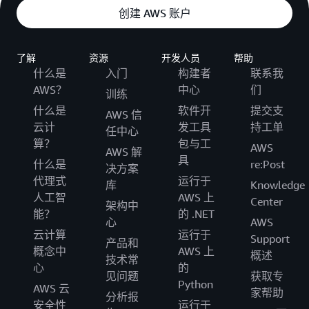
创建 AWS 账户
了解
资源
开发人员
帮助
什么是
入门
构建者
联系我
AWS？
中心
们
训练
什么是
软件开
提交支
AWS 信
云计
发工具
持工单
任中心
算？
包与工
AWS
AWS 解
具
什么是
re:Post
决方案
代理式
运行于
库
Knowledge
人工智
AWS 上
Center
架构中
能？
的 .NET
心
AWS
云计算
运行于
Support
产品和
概念中
AWS 上
概述
技术常
心
的
见问题
获取专
Python
AWS 云
家帮助
分析报
安全性
运行于