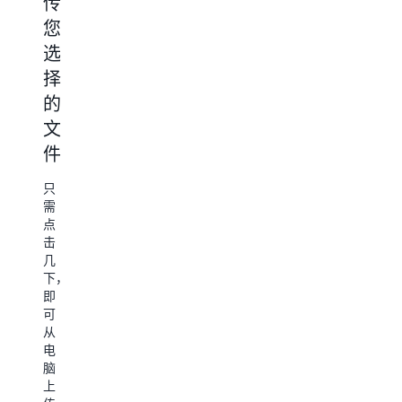
传
加
加
接
您
控
知
到
选
制
识
第
择
面
库
三
的
板
方
知
文
应
识
添
库
件
用
加
是
现
程
指
只
有
序
B
用
需
的
作
点
中
Quick
内
击
Sight
的
容
几
控
存
任
下，
制
主
储
即
面
何
题
库
可
板，
是
操
的
从
即
一
应
电
作
可
个
用
脑
在
或
程
上
空
操
多
序。