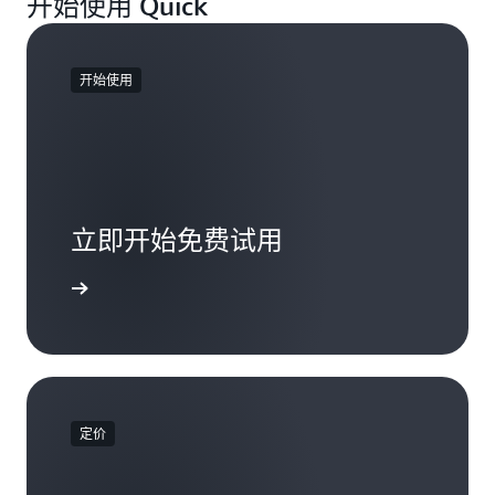
开始使用 Quick
题
步
将
领
到
常
域
该
用
只
空
开始使用
第
需
间。
三
向
方
空
应
间
用
添
程
加
序
主
立即开始免费试用
中
题
的
即
现
了解更多
可
有
获
操
取
作
特
添
定
加
的
到
商
定价
空
业
间
智
即
能