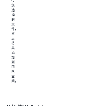
传
间
作
个
您
您
内
是
现
可
选
访
指
有
以
择
问
可
Qu
添
的
该
在
Si
加
文
控
Quick
数
已
件，
制
中
据
有
然
面
直
集
的
后
板
接
的
知
将
的
执
集
识
其
数
行
合
库
添
据。
的
代
（如
加
外
表
OneDrive
到
部
您
或
团
应
可
Google
队
用
以
Drive），
空
程
查
将
间。
序
询
数
任
的
据
务。
特
定
您
定
期
只
主
同
需