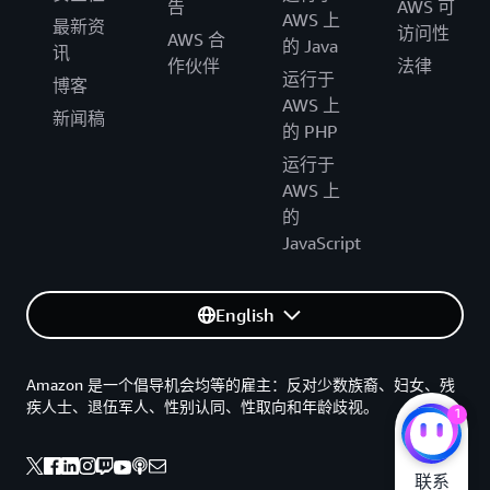
告
AWS 可
AWS 上
最新资
访问性
AWS 合
的 Java
讯
作伙伴
法律
运行于
博客
AWS 上
新闻稿
的 PHP
运行于
AWS 上
的
JavaScript
English
Amazon 是一个倡导机会均等的雇主：反对少数族裔、妇女、残
疾人士、退伍军人、性别认同、性取向和年龄歧视。
1
联系
