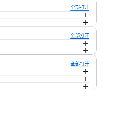
要节点，也无需管理失效转移程序。它具有内置
全部打开
求路由到运行状况良好的组件，以及自动自
anagement（IAM）
策略进行集群认证，并支持
tgreSQL 查询和热门功能。它将为所有支持的功
全部打开
相同的行为，并支持多种常用的 PG 驱动
细信息，请访问
Aurora DSQL PostgreSQL
版本升级由客户控制。只有在客户请求时，
ora DSQL 的分布式架构使其能够在执行这些
全部打开
计费基于两个主要指标：1/ 分布式处理单元
的活动（如查询处理、读取和写入）的标准化计
月免费提供 10 万个 DPU（分布式处理单元）和每月
每百万 DPU 的成本为 8 USD，存储的
S Free Tier 页面
。
QL 购买数据库节省计划，当您承诺在 1 年期限
请转至
Aurora DSQL 定价
。
 有关符合条件的使用量的更多信息，请参阅