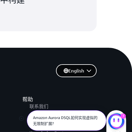
English
帮助
联系我们
提交支持工单
1
Amazon Aurora DSQL如何实现虚拟的
AWS re:Post
无限制扩展?