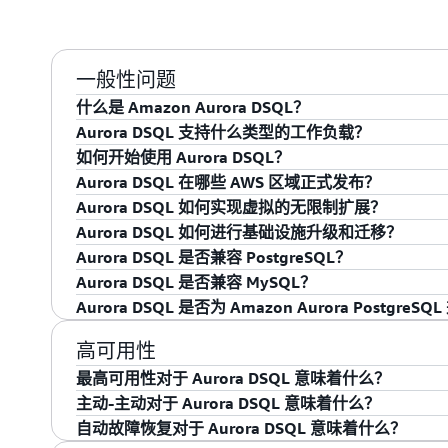
一般性问题
什么是 Amazon Aurora DSQL？
Aurora DSQL 支持什么类型的工作负载？
Amazon Aurora DSQL 是一种无服务器分布
如何开始使用 Aurora DSQL？
求，多区域可用性高达 99.999%，且无需基础设施管
Aurora DSQL 针对事务型（OLTP）工作负载进
Aurora DSQL 在哪些 AWS 区域正式发布？
使用的开发人员体验。对于 Aurora DSQL，
只需在
Aurora DSQL 控制台
中点击几下，即可创
Aurora DSQL 如何实现虚拟的无限制扩展？
问
用户指南
。
目前，Aurora DSQL 已在以下 9 个
AWS 区域
的单
Aurora DSQL 如何进行基础设施升级和迁移？
亚州北部）、美国东部（俄亥俄州）、美国西部
Aurora DSQL 分布式架构旨在自动独立部署
Aurora DSQL 是否兼容 PostgreSQL？
区（东京）、亚太地区（首尔）、欧洲地区（爱
作负载需求，无需任何领导者。这会减少依赖关系
Aurora DSQL 无需升级数据库或将其迁移到
Aurora DSQL 是否兼容 MySQL？
黎），即将在更多区域推出。
以及向外/向内扩展，几乎没有任何限制。这也意味着 
以满足任何工作负载的需求。
是的，Aurora DSQL 兼容 PostgreSQL。要
Aurora DSQL 是否为 Amazon Aurora Postgre
况下快速部署每个组件。
兼容版页面
，以详细了解支持和不支持哪些内容
否，Aurora DSQL 不兼容 MySQL。
否，Aurora DSQL 是 Amazon Aurora 下的新数据库
高可用性
MySQL 提供多种附加功能供您选择，例如 Aurora Serverl
最高可用性对于 Aurora DSQL 意味着什么？
Aurora Limitless Database，以增强开源引
主动-主动对于 Aurora DSQL 意味着什么？
最高可用性意味着 Aurora DSQL 提供高达 99.
扩展功能。
自动故障恢复对于 Aurora DSQL 意味着什么？
性，以帮助确保您的应用程序始终可用。
主动-主动意味着即使在应用程序无法连接到多区