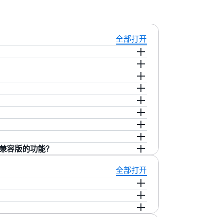
全部打开
式 SQL 数据库，旨在扩展以满足任何工作负载需
理。它与 PostgreSQL 兼容，提供易于
行优化。
您只需按实际使用量付费。
建一个新数据库。有关更多详细信息，请访
区域和多区域正式推出：美国东部（弗吉尼
（俄勒冈州）、亚太地区（大阪）、亚太地
每个组件（计算、提交和存储），以满足任何工
尔兰）、欧洲地区（伦敦）和欧洲地区（巴
，让读取和写入可以动态地向上/向下扩展
更大的实例。它可以自动扩展到几乎没有限制，
Aurora DSQL 可以在不影响性能的情
了解更多信息，请访问
Aurora DSQL PostgreSQL
SQL 兼容版的功能？
。
选项。Aurora PostgreSQL 和 Aurora
全部打开
ess v2、Aurora Global Database 和
擎。Aurora DSQL 具有内置无服务器、高可用性和
99% 的单区域可用性和 99.999% 的多区域可用
域集群端点的罕见情况下，您的应用程序也