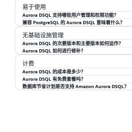
可以继续以高度一致的方式进行读取和写入。
使用 Aurora DSQL，无需配置主要节点或次
易于使用
容错能力，配备自动负载平衡功能，以将您的请
Aurora DSQL 支持哪些用户管理和权限功能？
我修复功能，以纠正组件级故障。
兼容 PostgreSQL 的 Aurora DSQL 意味着什么？
Aurora DSQL 使用
AWS Identity and Access M
与 PostgreSQL 兼容的基于角色的权限。
这意味着 Aurora DSQL 支持许多常用的 Pos
无基础设施管理
能返回相同的查询结果，为大多数支持的功能提供
Aurora DSQL 的次要版本和主要版本如何运作？
程序和工具，只需稍微更改配置。要了解更多详
Aurora DSQL 如何进行修补？
Aurora SQL 会自动管理次要版本更新。主要
兼容版页面
。
Aurora DSQL 才会自动执行主要版本升级。Aur
Aurora DSQL 可自动处理修补任务，无需停机。
计费
更新时不造成停机或对性能产生影响。
Aurora DSQL 的成本是多少？
Aurora DSQL 有免费套餐吗？
费用将根据您的使用量而异。Aurora DSQL 的
数据库节省计划是否支持 Amazon Aurora DSQL？
（DPU）和 2/ 存储。DPU 是所有基于请求
有，AWS Free Tier 为 Aurora DSQL 每
费单元。例如，在美国东部（弗吉尼亚州北部）区域，
1GB 的存储空间。有关更多详细信息，请访问
AW
是的，您可以为您使用的 Amazon Aurora DS
计费为每月每 GB 0.33 USD。要了解更多信息，
内保持稳定的使用量时，成本可降低多达 18%。
数据库节省计划定价页面
。