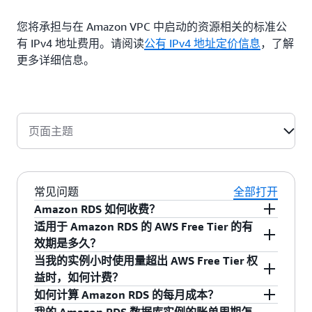
您将承担与在 Amazon VPC 中启动的资源相关的标准公
有 IPv4 地址费用。请阅读
公有 IPv4 地址定价信息
，了解
更多详细信息。
页面主题
常见问题
全部打开
Amazon RDS 如何收费？
适用于 Amazon RDS 的 AWS Free Tier 的有
Amazon RDS 提供免费试用
。您只需按实际用量
效期是多久？
付费，没有最低费用或设置费用。Amazon RDS
当我的实例小时使用量超出 AWS Free Tier 权
成本会根据客户需求而有所不同。要帮助估算成
如果在 2025 年 7 月 15 日之前注册了 AWS Free
益时，如何计费？
本和查看您的选项，请使用免费的
AWS 定价计算
Tier，您可以继续在部分单可用区实例数据库上免
如何计算 Amazon RDS 的每月成本？
器
。
费使用 RDS 最多 12 个月，每月最多 750 小时。
对于超出 Amazon RDS Free Tier 权益的实例小时
我的 Amazon RDS 数据库实例的账单周期怎