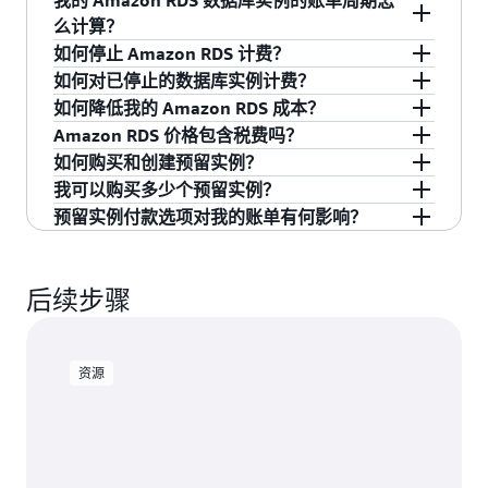
如果运行多个实例，则累积各实例类的使用时
数，将按标准的 Amazon RDS 价格计费。
每月成本取决于感兴趣的位置或数据库引擎以及
么计算？
间。（可用引擎：MySQL、MariaDB、
以下组成部分：
如何停止 Amazon RDS 计费？
PostgreSQL 或 SQL Server — 仅限 SQL Server
数据库实例在可用时立即开始计费，并按其在可
如何对已停止的数据库实例计费？
数据库实例小时数 – 基于使用的数据库实例类
Express Edition。） 您还可每月享受 20 GB 通用
用状态下运行的每小时计费。账单周期一直持续
要停止向某个账户收取所有与 Amazon RDS 相关
如何降低我的 Amazon RDS 成本？
型（如 db.t3.micro、db.m4.large）。在发生
型 SSD 存储（gp2）及 20 GB 自动数据库备份存
到该数据库实例终止之时，删除实例或实例出现
的费用，您需要删除所有 Amazon RDS 数据库实
当您的数据库实例停止时，您需要为预配置存储
Amazon RDS 价格包含税费吗？
可计费状态更改（例如创建、启动或修改数据
储，免费期为 1 年。‌
故障时会发生终止。部分数据库实例使用小时以
例和快照。如果仅停止 Amazon RDS 数据库实
（包括预调配 IOPS）和备份存储（包括指定保留
有多种方法可以降低 Amazon RDS 成本，包括根
如何购买和创建预留实例？
库实例类型）后，将根据部分数据库实例小时
一秒为增量计费，最低收取 10 分钟的费用（在可
例，则无需为额外的实例小时数计费，但仍会产
时段内的手动快照和自动备份）付费，但无需为
据需要调整数据库大小。借助
Amazon Aurora
除非另行说明，
否则我们的价格不包含适用的税
如果您在 2025 年 7 月 15 日之后注册 AWS Free
我可以购买多少个预留实例？
数向您计费。所消耗的部分数据库实例小时数
计费状态更改之后，例如创建、启动或修改 DB 实
生存储费用。
数据库实例小时数付费。
Serverless v2
和自动扩缩等功能，您无需过度配
费和关税
（包括增值税和适用的销售税）。使用
您可以在 AWS 管理控制台中 Amazon RDS 的
预留
Tier，则可以选择免费计划或付费计划来使用
预留实例付款选项对我的账单有何影响？
以一秒为增量计费，最少为 10 分钟。如需了
例类型）。
置即可确保高可用性。为了进一步节省成本，您
日本账单地址的客户若要使用 AWS，则需缴纳日
您最多可以购买 40 个预留实例。如果要运行 40
部分购买预留实例。另外，您还可以使用
实例
RDS。两种计划都将为您提供 100 美元的服务抵
解其他详细信息，请阅读我们的
新增功能声
可以选择预留实例，与按需型实例定价相比，预
本消费税。
个以上数据库实例，请填写
Amazon RDS 数据库
Amazon RDS API
对于按需型实例和预留实例（RI），它们与创建、
或
AWS 命令行界面
列出可供购
扣金，而且激活 AWS 基础服务还可额外获得最多
明
。
留实例可让您以大幅折扣预留一年或三年的数据
实例申请表
。
买的预留，然后购买数据库实例预留。
修改和删除数据库实例相关的 Amazon RDS 操作
100 美元的服务抵扣金。免费套餐的服务抵扣金
后续步骤
库实例。
均相同。我们的系统将自动应用您的预留，即所
存储（每月每 GB）– 您的数据库实例预调配的
有效期最长为 12 个月。AWS 管理控制台中的“探
购买预留实例之后，预留数据库实例与按需数据
有符合条件的数据库实例都将按较低的预留数据
存储容量
。如果您在一个月内扩展您预置的存
索 AWS”插件中提供了更多详细信息。
库实例的使用方式相同。您可以使用您预留的实
库实例小时费率收费。
储容量，则将按相应比例计费。
资源
例类型、引擎和区域启动数据库实例。只要激活
AWS Free Tier 适用于在全球各区域使用的套餐服
您购买的预留，Amazon RDS 即会对符合资格的
当您按照全额预付款选项购买 RI 时，您需要用一
每月的 I/O 请求 –
存储 I/O 请求
总数量（仅限
务。目前，我们尚未在 AWS GovCloud（美国）
新数据库实例应用折扣后的每小时费率。
次性预付付款方式为 RI 的整个期限付款。您还可
于 Amazon RDS 磁性存储和 Amazon
区域和中国（北京）区域提供 Free Tier 服务抵扣
以通过选择不预付选项，不支付任何预付费用。
Aurora）。
金。
不预付 RI 的整体价值覆盖实例期限中的每个小