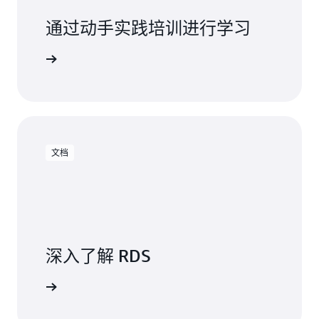
每月的预调配 IOPS – 预配置 IOPS 费率，不论
时，您将为该期限内的每个小时付费，无论使用
通过动手实践培训进行学习
IOPS 的消耗量如何（仅限于 Amazon RDS 预
情况如何。部分预付款选项是全额预付款和不预
调配 IOPS 存储）。
付选择的混合。进行小额预付款后，您将按较低
使用 RDS
的小时费率为实例期限内的每个小时付费，无论
备份存储是指与您的自动数据库备份和任何由
使用情况如何。
客户启动的数据库快照相关的存储。延长备份
保留期或增加快照拍摄数量将增加数据库所消
耗的备份存储。
文档
数据传输 –
传入和传出数据库实例的互联网数
据传输
。
使用
AWS 定价计算器
计算您的每月成本。
深入了解 RDS
阅读文档