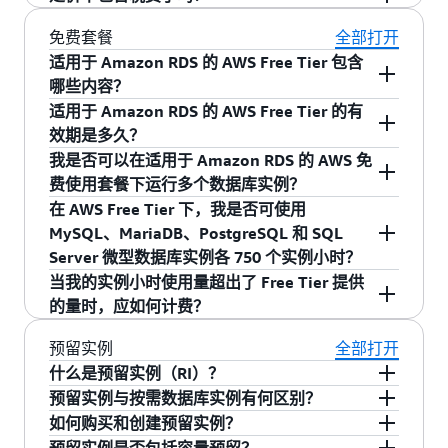
们可能会很快否决特定的主要或次要版本，如存
解其他详细信息，请阅读我们的
新增功能声
或者使用 ModifyDBInstance API，将数据库引擎
用，然后提供可计费状态更改（例如创建、启动
配置存储，一个 PostgreSQL 数据库实例在一个月
一可用区内。备份数据库时，将在
多个可用区
之
如果您指定数据库实例为多可用区部署，系统将
在安全问题时。万一出现这种情况，Amazon RDS
明
。
版本参数设置为所需版本。默认情况下，系统将
或修改数据库实例类）。
内具有 150 GB 的预配置存储，两者都在同一区域
间冗余地复制备份数据（包括事务日志），以提
根据
Amazon RDS 定价页面
上发布的多可用区定
除非另行说明，否则我们的价格不包含适用的税
免费套餐
全部打开
将自动升级您的数据库引擎以解决相关问题。所
在下一个
维护时段
应用升级。您也可以通过选择
存储（每月每 GB）– 您的数据库实例预置的
存
和同一账户中，我们将在此账户和区域中提供
供更高级别的数据持久性。超出免费分配之外的
价计费。多可用区的计费依据为：
费和关税（包括增值税和适用的销售税）。使用
适用于 Amazon RDS 的 AWS Free Tier 包含
需时间会因不同的情况而异，具体取决于要解决
控制台 API 中的“立即应用”选项选择立即升级。
储容量
。如果您在一个月内扩展您预置的存储
250 GB 的备份存储，不收取额外费用。您只需为
备份存储价格体现了为实现关键备份的持久性最
日本账单地址的客户若要使用 AWS，则需缴纳日
哪些内容？
的问题。
容量，则将按相应比例计费。
多可用区数据库实例小时数 – 基于使用的数据
超过此数量的备份存储付费。
大化而执行的额外复制操作。
本消费税。
了解更多
。
适用于 Amazon RDS 的 AWS Free Tier 的有
如果我们确定新的引擎次要版本和之前发布的次
如果在 2025 年 7 月 15 日之前注册了 AWS Free
库实例类（如 db.t2.micro、db.m4.large）。
每月的 I/O 请求 – 您的
存储 I/O 请求
总数量
效期是多久？
要版本相比包含了重要的错误修复程序，我们将
每天，系统会将您账户在该区域的预配置数据库
Tier，您可以继续在部分单可用区实例数据库上免
如同单可用区中的标准部署那样，部分数据库
（仅限于 Amazon RDS 磁性存储和 Amazon
我是否可以在适用于 Amazon RDS 的 AWS 免
为自动次要版本升级设为“是”的数据库实例安排自
存储总量与您在该区域的备份存储总量进行比
费使用 RDS 最多 12 个月，每月最多 750 小时。
实例使用小时以一秒为增量计费，最低收取 10
新 AWS 账户可以获得 AWS Free Tier 长达 12 个月
Aurora）
费使用套餐下运行多个数据库实例？
动升级。这些升级将安排在客户指定的维护时段
较，并且仅对超出的备份存储收费。例如，如果
如果运行多个实例，则累积各实例类的使用时
分钟的费用，然后提供可计费状态更改（例如
的使用权。有关更多信息，请参阅
AWS Free Tier
在 AWS Free Tier 下，我是否可使用
中进行。
每月的预调配 IOPS – 预调配 IOPS 费率，不论
您每天恰好有 10 GB 的超额备份存储空间，则您
间。（可用引擎：MySQL、MariaDB、
创建、启动或修改数据库实例类）。如果在给
常见问题
。
是的，无论何时注册，您可同步运行多个单可用
MySQL、MariaDB、PostgreSQL 和 SQL
IOPS 的消耗量如何
（仅限于 Amazon RDS 预
将按每月 10 GB 的备份存储收费。或者，如果您
PostgreSQL 或 SQL Server — 仅限 SQL Server
定小时内数据库实例部署在标准和多可用区模
区微型数据库实例，并且可以将用量计入 AWS
我们会提供日程表以便您根据其制定计划，因为
Server 微型数据库实例各 750 个实例小时？
调配 IOPS（SSD）存储）
每天有 300 GB 的预配置存储和 500 GB 的备份存
Express Edition。） 您还可每月享受 20 GB 通用
式之间发生转换，将按该小时适用的费率收
Free Tier 中。但是，任何超过 750 实例小时的用
升级数据库引擎版本需要停机，即便对于多可用
当我的实例小时使用量超出了 Free Tier 提供
储，但期限只有半个月，那么您只需按每月 100
备份存储 – 备份存储是指与您的自动数据库备
型 SSD 存储（gp2）及 20 GB 自动数据库备份存
费。
量，包括所有 Amazon RDS 单一可用区微型数据
不可以，享受 AWS Free Tier 的客户最多可使用
区实例也是如此。如果您希望关闭自动次要版本
的量时，应如何计费？
GB 的备份存储（而不是每月 200 GB）付费，因
份和任何由客户启动的数据库快照相关的存
储，免费期为 1 年。‌
库实例、所有适用的数据库引擎和区域，均按标
750 个小时的微型实例，无论实例运行的是
升级，只需将“自动次要版本升级”设置为“否”即
预置存储（针对多可用区数据库实例）– 如果
为费用是按天计算的（按比例分配），而不是整
储。延长备份保留期或增加快照拍摄数量将增
准的 Amazon RDS 价格计费。例如：如果您将两
MySQL、PostgreSQL 还是 SQL Server Express
对于超出免费套餐所提供的实例小时数，将按标
可。
预留实例
在给定小时内数据库实例部署在标准和多可用
全部打开
如果您在 2025 年 7 月 15 日之后注册 AWS Free
个月都计算备份。请注意，免费备份存储是特定
加数据库所消耗的备份存储。
个单可用区微型数据库实例在一个月内各运行了
Edition。任何超过 750 实例小时的用量，包括所
准的 Amazon RDS 价格计费。有关详细信息，请
区模式之间发生转换，将按该小时适用的存储
什么是预留实例（RI）？
Tier，则可以选择免费计划或付费计划来使用
于账户和特定于区域的。
对于 RDS for Oracle 和 RDS for SQL Server，如
400 个小时，您将累计使用实例 800 小时，其中
有 Amazon RDS 单可用区微型数据库实例、所有
参阅
数据传输 –
Amazon RDS 定价页面
传入和传出数据库实例的 Internet
。
费率中的较高者收费。
预留实例与按需数据库实例有何区别？
RDS。两种计划都将为您提供 100 美元的服务抵
果升级到更高的次要版本需要更改到不同的版
借助
Amazon RDS 预留实例
，您可以将数据库实
的 750 小时是免费的。剩下的 50 个小时将按标准
符合条件的数据库引擎和区域，均按标准的
数据传输
。
如何购买和创建预留实例？
备份的大小与实例上的数据量成正比。例如，如
每月的 I/O 请求数 – 您拥有的存储 I/O 请求总
扣金，而且激活 AWS 基础服务还可额外获得最多
次，即使您已启用自动次要版本升级设置，我们
例预留一年或三年，并借此获得与该数据库实例
预留实例和按需数据库实例在功能上是完全相同
的 Amazon RDS 价格计费。
Amazon RDS 价格计费。