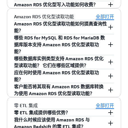
易和在线游戏应用程序等工作负载较大的应用程
“双写缓冲区”。 相反，Amazon Aurora 跨三个可
Amazon RDS 优化型写入功能如何收费？
序将会发现此功能特别有用。
用区（AZ）以六种方式复制数据，并使用基于
目前，此初始版本不支持为现有数据库实例启用
Quorum 的方法持久地写入数据，然后正确地读
Amazon RDS 优化型写入功能
，即使实例类支持
RDS for MySQL 客户无需额外付费即可使用
Amazon RDS 优化型读取功能
全部打开
取数据。
优化型写入。
Amazon RDS 优化型写入功能
。
Amazon RDS 优化型读取功能如何提高查询性
能？
哪些 RDS for MySQL 和 RDS for MariaDB 数
使用 MySQL 和 MariaDB 中的临时对象进行查询处
据库版本支持 Amazon RDS 优化型读取功
理的工作负载受益于
Amazon RDS 优化型读取功
能？
能
。 Optimized Reads 将临时对象放置在数据库
哪些数据库实例类型支持 Amazon RDS 优化
实例的基于 NVMe 的实例存储上，而不是
Amazon RDS 优化型读取功能
适用于
MySQL 版本
型读取功能？ 它们在哪些区域提供？
Amazon Elastic Block Store 卷上。这有助于将复
8.0.28 及更高版本
上的 RDS for MySQL 以及
应在何时使用 Amazon RDS 优化型读取功
杂的查询处理速度提高至原来的 2 倍。
MariaDB 版本 10.4.25、10.5.16、10.6.7 及更高版
Amazon RDS 优化型读取功能在 db.r5d、
能？
本
上的 RDS for MariaDB。
db.m5d、db.r6gd 和 db.m6gd、X2idn 和 X2iedn
客户能否将其现有 Amazon RDS 数据库转换
实例可用的所有区域提供。有关更多信息，请参
当客户的工作负载需要复杂查询时，应使用
为使用 Amazon RDS 优化型读取功能？
阅
Amazon RDS 数据库实例类文档
。
Amazon RDS 优化型读取功能
；通用分析；或者
需要复杂的组、排序、散列聚合、高负载连接和
是的，客户可以通过将您的工作负载移动到支持
零 ETL 集成
全部打开
公用表表达式（CTE）。这些使用案例导致创建临
优化型读取功能的实例，将现有的 Amazon RDS
零 ETL 集成提供哪些优势？
时表，从而允许优化型读取功能加快工作负载的
数据库转换为使用
Amazon RDS 优化型读取功
我什么时候应该使用 Amazon RDS 与
Amazon RDS 零 ETL 集成可对 PB 级事务数据进行
查询处理。
能
。默认情况下，所有受支持的实例类都可以使
Amazon Redshift 的零 ETL 集成？