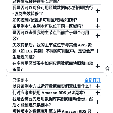
署的更多信息，请参阅
Amazon RDS 用户指南
。
这种情况会持续多长时间？
库更新完整无缺。相对于单一可用区的标准部
值设置为“true”。 要将现有的标准（单一可用
见问题。
时，会发生以下情况：
的情况下尽快恢复数据库操作。如果发生以下任
知您系统已执行自动失效转移。您可以单击
署，这种方式提供更长的数据持久性，否则将需
我是否可以对多可用区域数据库实例部署执行
区）数据库实例转换为多可用区，请在 AWS 管理
何一种情况，Amazon RDS 将自动执行故障转
Amazon RDS 控制台的“事件”部分或使用
Amazon RDS 将自动进行失效转移，以便尽快恢
要用户启动还原操作且最近可还原时间（通常在
“强制失效转移”？
控制台中修改数据库实例，或使用
已拍摄主实例的快照。
移：
DescribeEvents API 返回数据库实例相关事件的相
复数据库操作而无需管理干预。故障转移后，
最后五分钟内）之后进行的更新将不可用。
如何控制/配置多可用区域同步复制？
ModifyDBInstance API 并将“多可用区”参数的值设
关信息。发生特定数据库事件时，您还可以通过
在不同的可用区，从该快照创建新的备用实
Amazon RDS 会轻松翻转数据库实例的别名记录
在各种故障条件下，Amazon RDS 会自动进行失
备用副本与主副本可以位于同一区域吗？
置为“是”。
主可用区的可用性受损
Amazon RDS 事件通知
例。
获取通知。
(CNAME) 以指向备用副本，备用副本继而被提升
效转移，无需用户操作。此外，Amazon RDS 会
对于多可用区部署，可以轻松地将“多可用区”参数
此外，以多可用区部署模式运行时，您还可获得
是否可以查看我的主节点当前位于哪个可用
为新的主副本。我们鼓励您遵循最佳做法，在应
主节点的网络连接受损
在重新引导实例时提供启动故障转移的选项。您
设置为“是”。创建备用副本、同步复制和故障转移
可以。备用副本将自动预置到与数据库实例主副
在主实例和备用实例之间配置同步复制。
增强数据库可用性的优势。如果发生可用区故障
区？
用程序层实施数据库连接重试。
可以通过 AWS 管理控制台或调用
都将自动进行处理。这意味着，无法选择部署备
本
的不同可用区。
所在区域
主节点的计算单位出现故障
或数据库实例故障，可用性影响将仅限于完成自
失效转移后，我的主节点位于与其他 AWS 资
RebootDBInstance API 来访问此功能。
用副本的可用区或更改可用的备用副本数
是的，您可以使用 AWS 管理控制台或
动故障转移的时间。多可用区部署的可用性优势
主区域的存储故障
源（如 EC2 实例）不同的可用区中。是否会产
故障转移（即从在主副本上检测到故障到在备用
（Amazon RDS 会为每个数据库实例主副本预置
DescribeDBInstances API 查看当前主副本的位
还可延伸到计划内维护。
因此，在实例从单可用区转换为多可用区时，不
生延迟问题？
副本上继续事务之间的时间）通常在一至两分钟
一个专用的备用副本）。备用副本也不可以配置
注意：为了获得更强的可用性，对多可用区部署
置。
会出现停机时间。不过，当备用实例在捕获数据
在多可用区部署中如何应用数据库快照和自动
内完成。故障转移时间也会受是否必须还原大型
为接受数据库读取活动。
了解关于多可用区配置
启动诸如数据库实例扩展或系统升级之类的操作
可用区与同一区域内的其他可用区之间可以实现
例如，对于自动备份，由于从备用副本进行备
以赶上主实例时，您可能会看到延迟增加。
备份？
未提交事务这一因素的影响；为获得最佳效果，
的更多信息。
时，如操作系统安装补丁程序，这些操作首先会
低延迟网络连接。此外，您在设计应用程序及其
份，所以在首选的备份窗口期间不会再暂停主副
建议对多可用区使用足够大的实例类型。AWS 还
应用于备用，之后才自动进行故障转移。因此，
他 AWS 资源的架构时可以跨多个可用区设置冗
您可以按照在单一可用区或多可用区部署中运行
只读副本
全部打开
本中的 I/O 活动。至于打补丁或数据库实例类扩
建议对多可用区实例使用预调配 IOPS，以获得快
可用性仅会在执行自动故障转移的时段内受到影
余，以便应用程序在出现可用区故障时能够灵活
标准部署的相同方式与自动备份和数据库快照功
展，这些操作在自动故障转移前会首先在备用副
以只读副本方式运行数据库实例意味着什么？
速、可预测及一致的吞吐量性能。
响。请注意，Amazon RDS Multi-AZ 部署不会进
反应。多可用区部署可满足数据库层的此项需
能交互。如果您正在运行多可用区部署，将自动
本上执行。因此，可用性影响将仅限于完成自动
何时应考虑使用 Amazon RDS 只读副本？
借助
只读副本
，用户能够更轻松地利用受支持引
行自动失效转移来响应某些数据库操作，如长时
求，而无需用户干预管理。
从备用副本执行自动备份和数据库快照，以免主
故障转移的时间。
我是否需要先启用数据库实例的自动备份，然
擎的内置复制功能灵活横向扩展并超越单一数据
在很多情况下，为给定的源数据库实例部署一个
间运行查询、死锁或数据库崩溃错误。
副本中的 I/O 暂停。请注意，在备份单一可用区
后才能创建只读副本？
库实例的容量限制，以处理大量读取数据库工作
或多个只读副本可能比较明智。部署只读副本的
和多可用区部署时，您可能会经历更长时间的 I/O
以多可用区部署模式运行数据库实例的另一潜在
哪种版本的数据库引擎支持 Amazon RDS 只