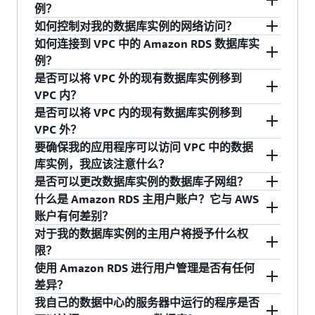
扑和自定义网络配置，使其非常类似于您在自己
Compute Cloud (EC2)-Classic 环境中运行
数据库子网组
是您希望为 VPC 中的 Amazon RDS
例？
DeleteDBSnapshot API 或 delete-db-snapshot 命
删除数据库实例后，只保留人工创建的数据库快
此外，您可以在 AWS 管理控制台中选择数据库实
的数据中心所操作的传统 IP 网络。
Amazon RDS。无论使用 EC2-Classic 还是 EC2-
数据库实例委派的子网集合。每个数据库子网组
如何控制对我的数据库实例的网络访问？
令删除快照。
照。
例，并查看控制台下侧面板的“描述”选项卡，了解
VPC，Amazon RDS 的基本功能完全相同。无论数
都应在指定区域中的每个可用区内拥有至少一个
有关引导您完成此流程的程序，请参阅《Amazon
如何连接到 VPC 中的 Amazon RDS 数据库实
使用 VPC 的一个好处在于：您可以运行面向公众
该数据库实例的最近可还原时间。
据库实例部署在 VPC 内部还是外部，Amazon
子网。在 VPC 中创建数据库实例时，您需要选择
RDS 用户指南》中的
在 VPC 中创建数据库实例
。
请访问《Amazon RDS 用户指南》的
安全组
部
例？
的 Web 应用程序，同时仍旧在私有子网中保持非
RDS 都能管理备份、软件补丁、自动故障检测、
一个数据库子网组。然后，Amazon RDS 使用该
分，了解各种不同的数据库实例访问权限管理方
是否可以将 VPC 外的现有数据库实例移到
数据库快照由用户启动，可让您按所需的任意频
公开访问的后端服务器。您可以为 Web 服务器创
只读副本和恢复。要详细了解 EC2-Classic 与
数据库子网组和您首选的可用区来选择子网以及
法。
通过 VPC 内部署的 EC2 实例可以访问同一 VPC
VPC 内？
率在已知状态备份数据库实例，然后随时还原到
建一个可以访问 Internet 的公有子网，并将后端
EC2-VPC 之间的区别，请参阅
EC2 文档
。
该子网内的 IP 地址。Amazon RDS 创建弹性网络
内部署的数据库实例。如果这些 EC2 实例部署在
是否可以将 VPC 内的现有数据库实例移到
这种特定的状态。您可以使用 AWS 管理控制台、
Amazon RDS 数据库实例置于不能访问 Internet
接口，并通过该 IP 地址将其关联到您的数据库实
具有关联弹性 IP 的公有子网中，您可以通过互联
如果数据库实例未在 VPC 中，您可以使用 AWS
VPC 外？
CreateDBSnapshot API 或 create-db-snapshot 命
的私有子网中。有关 Amazon VPC 的更多信息，
例。
网访问 EC2 实例。对于 VPC 内部署的数据库实
管理控制台轻松将数据库实例移至 VPC 中。有关
令创建数据库快照，这些快照会一直保留，直到
请参阅
要确保我的应用程序可以访问 VPC 中的数据
Amazon Virtual Private Cloud 用户指南
。
例，可通过
VPN
或您在公有子网中可以启动的
堡
更多详细信息，请参阅
Amazon RDS 用户指南
。
不支持将
数据库实例从 VPC 内部迁移
到外部。出
您显式将其删除。
库实例，我应该注意什么？
请注意，我们强烈建议您使用
DNS 名称
来连接数
垒主机
，或使用 Amazon RDS 可公开访问选项通
您还可以对 VPC 外部的数据库实例拍摄快照，然
于安全考虑，无法将 VPC 内数据库实例的数据库
是否可以更改数据库实例的数据库子网组？
据库实例，因为基础 IP 地址可能会变化（例如，
过 Internet 或从 VPC 外部的 EC2 实例进行访问：
后通过指定您要使用的数据库子网组，将其还原
快照还原到 VPC 外部。同样，也无法执行“还原到
您可以使用 Amazon RDS 为实现自动备份而创建
您需要负责
修改 VPC 中的路由表
和
网络 ACL
，以
在失效转移时）。
什么是 Amazon RDS 主用户账户？它与 AWS
到 VPC。此外，您也可以执行“还原到时间点”操
时间点”功能。
的快照来进行复制（使用 AWS 管理控制台或
确保能够从 VPC 中的客户端实例访问您的数据库
现有的数据库子网组可以进行更新，以便为现有
账户有何差别？
要使用堡垒主机，您需要设置一个包含用作
作。
copy-db-snapshot 命令
实例。 对于多可用区部署，在失效转移后，您的
）或用于快照还原功能。
的可用区或为创建数据库实例时添加的新可用区
对于多可用区部署，为一个区域内的所有可用区
对于我的数据库实例的主用户将授予什么权
SSH 堡垒机
的 EC2 实例的公开子网。该公有子
您可以使用“自动”快照类型来确定它们。此外，您
客户端 EC2 实例和 Amazon RDS 数据库实例可能
添加更多子网。 如果实例在特定可用区中运行，
定义子网可允许 Amazon RDS 在需要时在其他可
开始使用 Amazon RDS 时，您需要有 AWS 开发人
限？
网的互联网网关和路由规则必须允许通过 SSH
可以查看“快照创建时间”字段来确定拍摄快照的时
位于不同的可用区。您需要
配置网络 ACL
，以确
而该可用区已经从子网组中删除，则
从现有数据
用区中创建新的备用实例。即使是单一可用区部
员账户。如果在注册 Amazon RDS 前没有 AWS 开
使用 Amazon RDS 进行用户管理是否有任何
主机引导流量，然后必须将请求转发到
间。
保能够跨可用区进行通信。
库子网组中删除子网
可能导致实例不可用。有关
署，您也需要这样做，以防以后需要将它们转换
发人员账户，系统将会提示您创建一个，再开始
对于 MySQL，主用户的默认特权包括：创建、退
差异？
Amazon RDS 数据库实例的私有 IP 地址。
更多信息，请参阅
Amazon RDS 用户指南
。
为多可用区部署。
注册过程。主用户账户与 AWS 开发人员账户不
出、引用、事件、更改、删除、索引、插入、选
我自己的数据中心的服务器中运行的程序是否
另外，“自动”快照的标识符中也包含快照拍摄的时
简单创建数据库实例，并将“Publicly
同，它仅在 Amazon RDS 环境内使用，用来控制
择、更新、创建临时表、锁定表、触发、创建视
没有。一切都与您自己管理关系数据库时使用的