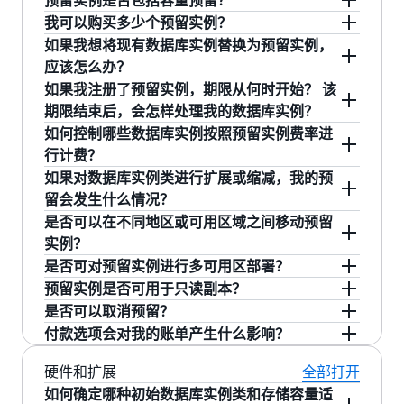
果您有一个具有 100 GB 预配置存储的数据库实
预留实例是否包括容量预留？
数。多可用区部署耗用的 I/O 请求量高于标准
100 美元的服务抵扣金。免费套餐的服务抵扣金
有关 Amazon RDS 定价信息，请访问
Amazon
可能也不会安排自动升级。在这种情况下，是否
的按需型实例定价相比而言更大的折扣。RI 有三
的。唯一区别是数据库实例的计费方式。对于预
您可以在 AWS 管理控制台中 Amazon RDS 的“预
例，但仅在其上存储 5 GB 数据，则您的第一个备
我可以购买多少个预留实例？
数据库实例部署，具体取决于数据库的写入/
有效期最长为 12 个月。AWS 管理控制台中的“探
RDS 产品页面的定价部分
。
安排自动升级将根据具体情况而定。
种付款选项 – 不预付、部分预付、全额预付 – 您
留实例，您可以购买一年期或三年期预留，作为
留实例”部分购买预留实例。另外，您还可以使用
Amazon RDS 预留实例针对区域而非某个特定的
份将只有大约 5 GB（而不是 100 GB）。后续备份
如果我想将现有数据库实例替换为预留实例，
读取比率。当 Amazon RDS 将数据同步复制到
索 AWS”插件中提供了更多详细信息。
可以通过这三种选项平衡您的预付款金额与有效
回报，您将在预留期限内享受较低的每小时有效
Amazon RDS API 或 AWS 命令行界面列出可供购
可用区出售。由于 RI 并非特定于某个可用区，因
您最多可以购买 40 个预留数据库实例。如果要运
是增量备份，并且只会将更改的数据存储在您的
应该怎么办？
备用数据库实例时，与数据库更新相关联的写
由于主要版本升级涉及一些兼容性风险，因此不
小时价格。
使用费率（相对于按需型数据库实例）。除非您
买的预留，然后购买数据库实例预留。
此不包括容量预留。这意味着即使某个可用区的
行 40 个以上数据库实例，请填写
Amazon RDS 数
AWS Free Tier 适用于在全球各区域使用的套餐服
数据库实例上。请注意，备份存储大小不会显示
入 I/O 使用量将加倍。读取 I/O 使用量保持不
如果我注册了预留实例，期限从何时开始？ 该
会自动执行且必须由您启动（除非主要版本已被
在一个区域购买预留实例，否则所有数据库实例
容量有限，您仍然可以在该区域内购买预留实
据库实例申请表
。
只需在您目前正在运行且希望预留的数据库实例
务。目前，我们尚未在 AWS GovCloud（美国）
在 RDS 管理控制台中，也不会显示在
变。
期限结束后，会怎样处理我的数据库实例？
弃用，请参见下文）。 有关将数据库实例升级到
购买预留实例之后，预留数据库实例与按需数据
都将根据按需小时费率计费。
例，且折扣将应用于该区域内所有可用区的匹配
所在的区域内购买属于相同数据库实例类，且具
区域和中国（北京）区域提供 Free Tier 服务抵扣
DescribeDBSnapshots
API 响应中。
新的数据库引擎版本的更多信息，请参阅
如何控制哪些数据库实例按照预留实例费率进
Amazon
库实例的使用方式相同。您可以使用您预留的实
备份存储 – 无论您的数据库实例是标准部署还
使用量。
有相同数据库引擎、多可用区选项和许可模式的
收到您的请求及处理付款授权后，系统将会激活
金。
RDS 用户指南
行计费？
。
例类、引擎和区域启动数据库实例。只要激活您
是多可用区部署，备份存储使用量都保持不
数据库实例预留即可。成功购买预留后，Amazon
与预留实例相关联的定价变更。您可以在“AWS 账
如果对数据库实例类进行扩展或缩减，我的预
购买的预留，Amazon RDS 即会对符合资格的新
变。备份将轻松地从备用实例进行，以避免主
RDS 将自动对您现有的数据库实例应用新的小时
户活动”页面或使用 DescribeReservedDBInstances
对于按需型实例和预留实例，它们与创建、修改
留会发生什么情况？
数据库实例应用折扣后的每小时费率。
数据库实例上的 I/O 暂停。
使用费用。
API 或 describe-reserved-db-instances 命令跟踪
和删除数据库实例相关的 Amazon RDS 操作均相
是否可以在不同地区或可用区域之间移动预留
数据传输 – 在主实例和备用实例之间复制数据
预留的状态。如果在下一账单周期前未成功授权
同。计算账单时，我们的系统将自动应用您的预
每个预留都会关联以下一组属性：数据库引擎、
实例？
不会收取数据传输费用。传入和传出数据库实
一次性付款，折扣价格则不会生效。
留，即所有符合条件的数据库实例都将按较低的
数据库实例类、多可用区部署选项、许可模式和
是否可对预留实例进行多可用区部署？
例的 Internet 数据传输费用与标准部署的费用
预留数据库实例小时费率收费。
区域。
每个预留实例都与特定的区域关联，并且在预留
预留实例是否可用于只读副本？
预留期限到期后，您的预留实例将恢复为该数据
相同。
实例生命周期内固定不变，因此无法更改区域。
可以。当您购买预留实例时，您可以在可用购买
是否可以取消预留？
库实例类和区域相应的按需小时使用费率。
具有大小灵活性的数据库引擎和许可模式
不过，每个预留在关联区域的任何可用区都可
的数据库实例配置中选择多可用区选项。此外，
如果数据库实例类和区域相同，那么数据库实例
付款选项会对我的账单产生什么影响？
（MySQL、MariaDB、PostgreSQL、Amazon
用。
如果您使用支持预留
实例大小灵活性
的数据库引
预留可以应用于
只读副本
。计算账单时，我们的
不能，您无法取消预留数据库实例，而且一次性
Aurora 或 Oracle“自带许可”）的预留会自动应用
擎和许可模式，则一个多可用区预留实例将涵盖
系统将自动应用您的预留，即所有符合条件的数
付款（如果适用）也不可退款。无论您使用多少
当您按照全额预付款选项购买 RI 时，您需要用一
硬件和扩展
全部打开
于同一数据库引擎和区域的同一实例系列（例如
两个单可用区数据库实例的使用费用。
据库实例都将按较低的预留实例小时费率收费。
容量，在预留数据库实例有效期内都必须继续支
次性预付付款方式为 RI 的整个期限付款。您可以
如何确定哪种初始数据库实例类和存储容量适
M4、T2 或 R3）内正在运行的、任意大小的数据