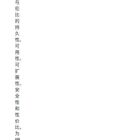
与
可
您
频
问
伦
扩
的
等
速
比
展
恢
内
度
的
的
复
容
比
持
基
时
之
S3
久
础。
间
间
标
性、
大
目
的
准
可
规
标
关
存
用
模
（
系，
储
性、
访
恢
从
类
可
问
复
而
别
扩
多
点
理
快
展
种
目
解
10
性、
数
标
数
倍。
安
据
（
据
它
全
类
和
的
非
性
型，
合
含
常
和
包
规
义
适
性
括
性
和
合
价
非
要
上
高
比，
结
求
下
吞
为
构
对
文。 Amazon
吐
PB