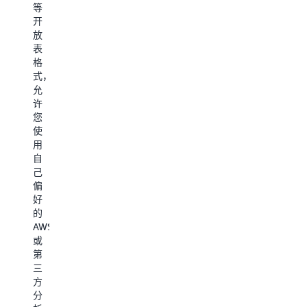
处
等
或
档
的
理
开
通
数
架
和
放
过
据
构
交
表
RAG
以
中，
互
格
提
降
将
式
式，
升
低
向
应
允
上
成
量
用。
许
下
本
与
作
您
文
消
源
为
使
理
除
数
最
用
解
操
据
快
自
能
作
一
的
己
力。
复
起
云
偏
通
杂
存
对
好
过
性
储
象
的
与
并
和
存
AWS
AWS
获
查
储，
或
分
得
询。
S3
第
析
新
通
Express
三
和
的
过
One
方
人
洞
将
Zone
分
工
察
存
可