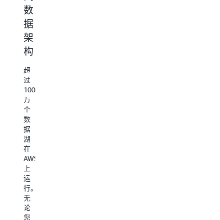
Amazon
数
人
的
S3
据
工
向
的
架
智
量
可
扩
构
能
存
展
应
储
性
超
和
用
与
过
持
100
并
查
久
万
实
询
性，
个
利
S3
现
成
数
用
Express
据
S3
差
本
One
湖
强
Zone
异
在
大
语
存
AWS
化
的
义
储
上
复
搜
类
运
在
制
索
别
行。
Amazon
功
使
以
无
S3
能
人
个
论
上
A
工
位
您
构
Ba