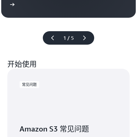
您
研究
能
了
查看案例
够
解
快
有
速
关
高
Amazon
1 / 5
效
S3
地
Vectors
进
的
行
开始使用
信
构
息
建、
定
制
常见问题
和
部
署。
阅
读
Amazon S3 常见问题
Grendene