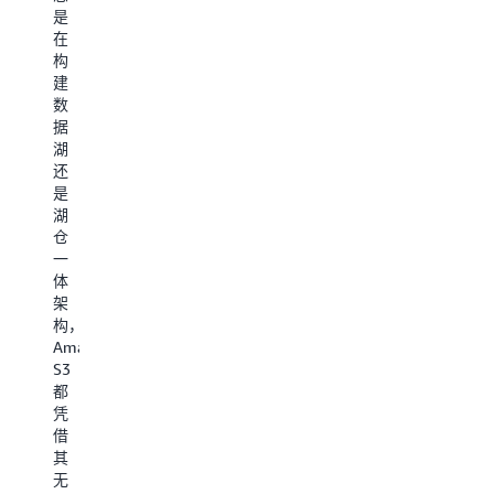
智
数
是
建
的
能
毫
在
生
数
应
秒
构
成
据
用
级
建
式
保
能
的
数
人
护
够
一
据
工
以
通
致
湖
智
及
过
延
还
能
各
使
迟
是
和
种
用
加
湖
代
A
向
速
仓
理
合
量
性
一
式
作
嵌
能
体
应
伙
入
密
架
用，
伴
来
集
构，
S3
网
表
型
Amazon
是
络
示
工
S3
您
解
文
作
都
数
决
档、
负
凭
据
方
图
载，
借
持
案
像
数
其
久
满
和
据
无
且
足
视
访