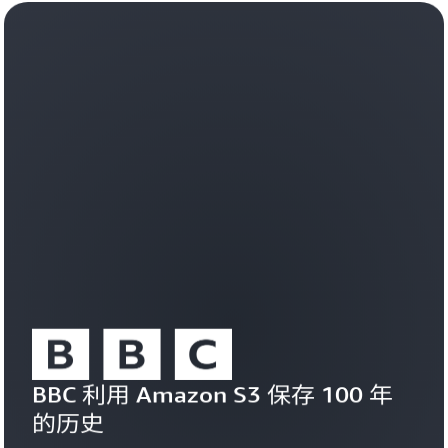
生
效
成
扩
式
展
人
由
工
向
智
量
能
驱
体
动
验，
的
S3
语
都
义
提
搜
供
索
了
和
可
人
信
工
赖
智
的
能
数
工
据
BBC 利用 Amazon S3 保存 100 年
作
基
负
的历史
础，
载。
让