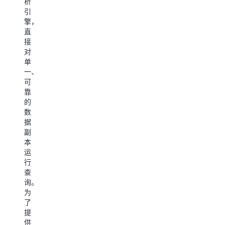
析
智
储
更
引
能/
和
快
了
擎，
机
查
地
解
直
器
询
访
有
接
学
向
问
对
关
习
量
最
单
A
服
的
频
一、
务
S3
成
繁
可
的
Gl
本
访
靠
直
最
存
问
的
接
高
储
的
数
集
降
数
类
据
成，
低
据
别
副
S3
90%，
集，
的
本
加
同
提
信
运
速
时
高
行
息
了
保
计
查
从
持
算
询。
数
亚
效
为
据
秒
率，
了
到
级
并
提
智
的
降
供
能