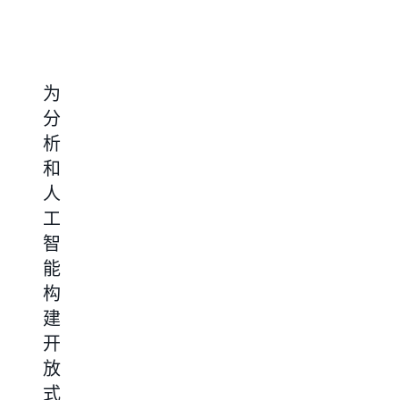
为
加
扩
优
分
速
展
化
析
性
生
面
和
能
成
向
人
关
式
人
工
键
人
工
智
型
工
智
能
应
智
能
构
用
能
和
建
程
和
语
开
序
生
义
放
成
搜
基
式
式
索
于