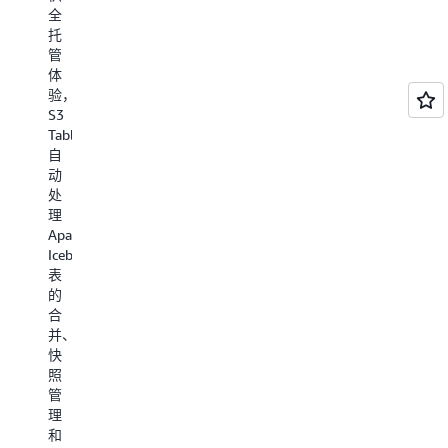
查
低
全
的
询
API
托
路
性
请
管
径，
能，
求
体
而
S3
成
验，
无
Vectors
本，
S3
需
使
从
Tables
管
创
而
自
理
建
降
动
复
和
低
处
杂
使
要
理
的
用
求
Apache
基
大
最
Iceberg
础
型
苛
表
设
向
刻
的
施。
量
的
合
数
工
S3
并、
据
作
简
快
集
负
化
照
变
载
了
管
得
的
数
理
更
总
据
和
具
拥