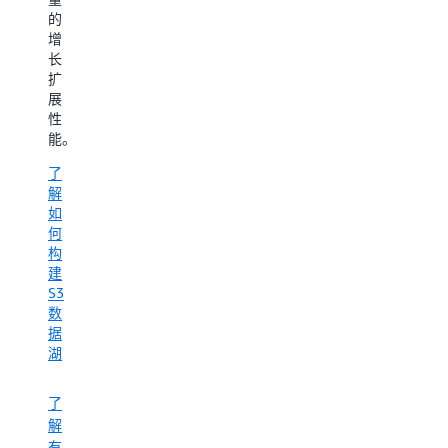
以
的
的
及
可
增
S3
扩
长
数
展
扩
据
性，
展
的
使
性
语
您
能。
义
能
搜
了
够
索
解
支
结
如
持
果。
何
不
借
构
断
助
建
演
S3
S3
进
Vectors，
数
的
开
据
AI
发
湖
工
人
作
员
负
了
可
载。
解
以
无
有
快