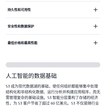
您可以使用 S3 存储几乎任何数量的数据，一直到 EB
持久性和可用性
级，获得无与伦比的性能。S3 具有完全的弹性，可
以随着您增减数据的操作自动扩展和收缩。无需预置
Amazon S3 提供最持久的云端存储和业界领先的可
安全性和数据保护
存储，只需按实际使用量付费。
用性。基于其独特的架构，S3 设计为默认提供
99.999999999%（11 个 9）的数据持久性和
通过无与伦比的安全性、数据保护、合规性和访问控
最低价格和最高性能
99.99% 的可用性，并以云端最强的 SLA 为后盾。
制功能保护您的数据。S3 是安全、私有且默认加密
的，还支持多种审计功能来监控对 S3 资源的访问请
S3 为任何工作负载和自动数据生命周期管理提供具
求。
有最佳性价比的多种存储类别，让您能够以经济高效
的方式存储大量经常、不经常或很少访问的数据。S3
人工智能的数据基础
提供弹性、灵活性、延迟和吞吐量，确保存储永不限
制性能。
S3 成为现代数据湖的基础，使任何组织都能够集中处理
结构化和非结构化数据、运行分析并构建应用程序，而无
对比 S3 存储类，找到最适合您的方案
需管理复杂的基础设施。S3 智能分层重构了存储的经济
性，为 S3 客户节省了超过 60 亿美元。S3 不仅是随行业