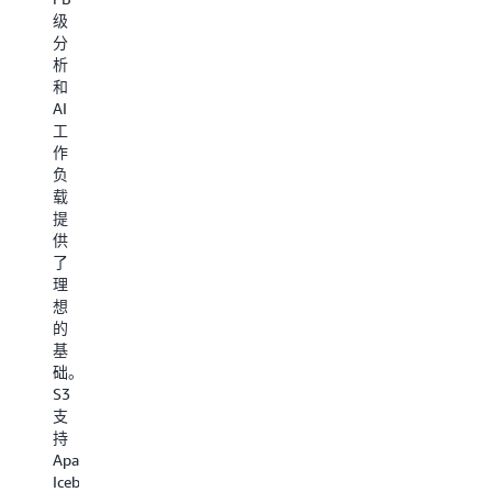
化、
于
S3
量
级
结
成
Vectors
工
分
构
本
为
作
析
化、
优
S3
负
和
流
化
带
载，
AI
式
长
来
例
工
数
期
了
如
作
据
的
原
人
负
和
数
生
工
载
向
据
向
智
提
量
存
量
能
供
数
储
支
训
了
据，
请
持，
练
理
以
使
允
和
想
训
用
许
推
的
练、
A
您
理、
基
微
S3
在
实
础。
调
Gl
完
时
S3
和
存
全
分
支
定
储
无
析、
持
制
类
服
媒
Apache
模
别
务
体
Iceberg
型，
归
器