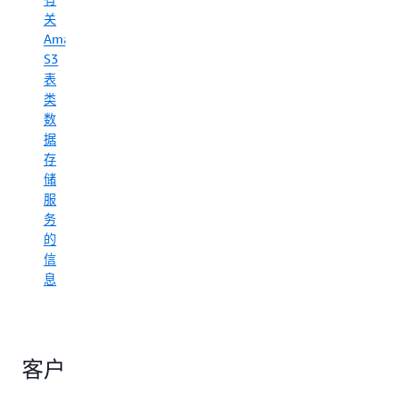
论
速
关
您
上
Amazon
是
手，
S3
在
降
表
开
低
类
发
操
特
数
作
定
据
复
领
存
杂
域
储
性，
的
服
并
助
在
务
手、
持
的
智
久、
信
能
可
息
体，
信
还
的
是
基
个
础
性
之
客户
化
上
的
高