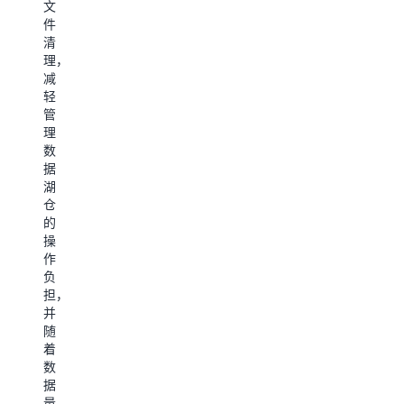
管
文
成
有
道，
件
本
成
通
清
效
本。
过
理，
益，
默
减
可
认
轻
了
用
安
管
解
于
全
理
有
改
机
数
关
善
制
据
人
Amazon
保
湖
工
S3
护
仓
智
Express
关
的
能
One
键
操
代
Zone
信
作
理
息，
负
存
的
并
担，
储
记
提
并
类
忆
供
随
的
和
高
着
信
上
性
数
下
息
价
据
文
比
量