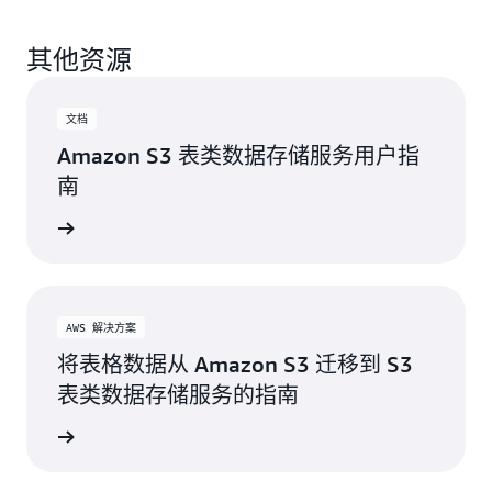
高 10 倍。S3 表类数据存储服务会自动对底层数据执
性、可用性、可扩展性和性能特征，并自动优化存储
只需几个简单步骤即可开始使用 S3 表类数据存储服
行压缩操作，持续优化您的表以获得最佳的查询性
以最大限度地提高查询性能并最大限度地降低成本。
其他资源
务，无需在 S3 之外搭建任何基础设施。首先，在 S3
能。根据您的工作负载和查询模式，您还可以从高级
借助 Intelligent-Tiering 存储类别，S3 表类数据存储
控制台中创建表存储桶。通过控制台创建您的第一个
压缩策略中进行选择，例如排序压缩和 Z 序压缩，以
服务可在不影响性能或增加运营开销的情况下，根据
表存储桶的过程中，与 AWS 分析服务的集成会自动
进一步优化您的表。排序压缩根据指定的排序列组织
访问模式自动优化成本。
文档
完成，这使得 S3 能够自动将您账户和区域中的所有
数据，以提高过滤操作的查询性能；而 Z 序压缩则可
Amazon S3 表类数据存储服务用户指
表存储桶和表填充到 AWS Glue Data Catalog 中。此
优化跨多个维度的数据组织方式，当您需要同时跨多
南
后，S3 表类数据存储服务可通过 Amazon Athena、
个列查询数据时，该策略是理想之选。
EMR 和 Redshift 等 AWS 查询引擎访问。接下来，您
用户指南
可以在 S3 控制台中点击操作，利用 Amazon Athena
创建表格。进入 Athena 后，您就可以快速开始填充
新的表格并对其进行查询。
AWS 解决方案
或者，您可以通过 AWS Glue Data Catalog 使用
将表格数据从 Amazon S3 迁移到 S3
REST Catalog 端点访问 S3 表类数据存储服务，这使
表类数据存储服务的指南
您能够发现整个数据资产，包括所有表资源。您还可
以直接连接到单个表存储桶端点，以发现该存储桶中
开始使用
的所有 S3 表类数据存储服务资源。这使您能够将 S3
表类数据存储服务与支持 Apache Iceberg REST