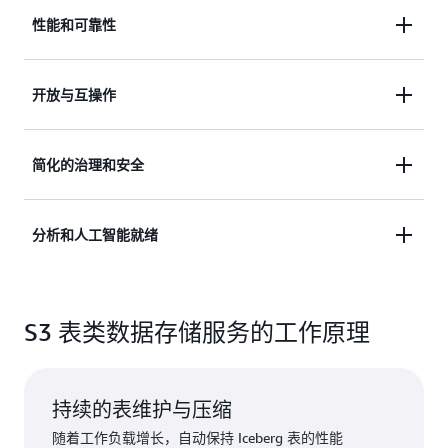
S3 表类数据存储服务通过压缩、快照管理和未引用
性能和可靠性
文件删除，持续优化 Iceberg 表。自动复制可降低分
布式团队的查询延迟，智能分层可将存储成本降低高
工作负载增长越多，Iceberg 表的维护和优化就越重
开放与互操作
达 80%。因此，数据团队可以专注于构建，而不是
要，也越难以跟上节奏。S3 表类数据存储服务自动
管理基础设施。
保持表的高性能，因此随着数据增长，查询性能保持
S3 表类数据存储服务基于 Apache Iceberg 开放标准
简化的治理和安全
稳定，不会因数据增长而下降。数据由云中最持久的
构建，确保您的数据永远不会被锁定在单一计算引擎
存储提供支持，默认设计提供 99.999999999%（11
或供应商上。 S3 表类数据存储服务暴露 Iceberg
个 9）的持久性和 99.99% 的可用性。
管理 Iceberg 表的治理和安全可能既复杂又分散。S3
分析和人工智能就绪
REST Catalog API，因此它们可与兼容 Iceberg 的引
表类数据存储服务是一等 AWS 资源，内置表级访问
擎（包括 Spark、Trino、Flink、Athena、Redshift、
控制、加密和生命周期管理，无需为每个表管理 S3
Snowflake 及其他第三方工具）配合使用，保护对现
S3 表类数据存储服务提供针对分析优化的存储，与
存储桶策略，从而简化复杂分析环境下的治理。
有工具的投资，同时实现长期灵活性。
S3 表类数据存储服务的工作原理
存储在通用 S3 存储桶中的 Iceberg 表相比，每秒事
务处理数提高高达 10 倍。通过 MCP 支持，人工智
能代理和大型语言模型可以与 S3 Tables 交互，使 AI
驱动的分析成为可能。与 AWS 分析服务的原生集成
持续的表维护与压缩
以及通过 Iceberg REST API 与第三方工具的兼容性意
随着工作负载增长，自动保持 Iceberg 表的性能