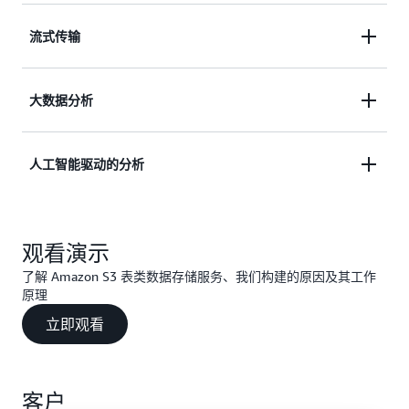
通过从 Parquet、Apache Hive 或 Hadoop 迁移到
流式传输
Apache Iceberg 表来实现数据湖现代化，降低运维复
杂性，同时构建可扩展、为 AI 就绪的数据湖，支持
使用 AWS 流式服务将数据从 IoT 传感器、事务系统
大数据分析
高级分析和人工智能/机器学习工作负载。
和应用日志等来源直接流式传输到 Iceberg 表，通过
自动后台优化使流式数据保持近实时可查询状态。
了解更多
S3 表类数据存储服务与将 Iceberg 表存储在通用存储
人工智能驱动的分析
桶中相比，提供高达 10 倍的每秒事务处理量，使其
了解更多
非常适合大规模分析工作负载和需要高吞吐量的操
通过模型上下文协议（MCP）使用自然语言查询存储
作。
观看演示
在 Iceberg 表中的数据，无需 SQL 专业知识即可进行
临时探索。S3 表类数据存储服务支持多个用户和 AI
了解 Amazon S3 表类数据存储服务、我们构建的原因及其工作
助手的并行访问，自动优化可保持查询性能。
原理
立即观看
了解更多
客户