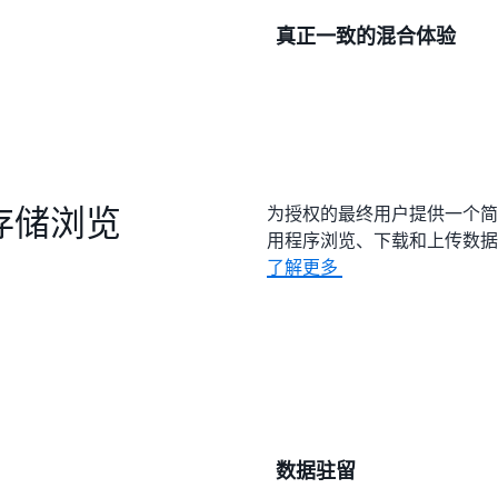
Outposts，您可以减
在本地环境中处理和安全地存
真正一致的混合体验
机时间。
S3 以进一步处理或存档。S3
度地减少网络变化带来的数
DataSync 在 Outpost
S3 on Outposts 在
控制、加密、生命周期过期
与其他需要使用不同 AP
混合解决方案不同，S3 on 
的存储浏览
为授权的最终用户提供一个简
用程序浏览、下载和上传数据
了解更多
数据驻留