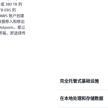
 或 380 TB 的
B EBS 的
 AWS 账户创建
于将数据移入和移出
utposts，能让
数据传输，即选择传
完全托管式基础设施
S3 on Outposts 
在本地处理和存储数据
Outpost 在交付时已安装
容量可以选择 26 TB、48 TB、