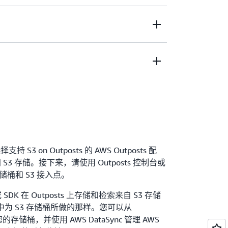
ts 在本地存储和检索数据，以满足数据驻留、监管或
utposts，您可以通过将数据保留在本地来满足
，还可以利用 AWS 提供的灵活性、成本和创
 使客户能够将数据保留在当前没有 AWS 区域的国
的本地应用程序，例如医院的医学成像、自
本地 Outpost 上，从而满足数据驻留要求
S3 on Outposts 可以在本地处理和存
载。S3 on Outposts 提供本地对象存
变化带来的数据传输和缓冲区，借助
到 AWS 区域之前在本地构建或测试应用程序
S 区域和 Outpost 之间轻松安排数据传输。
度地减少应用程序所需的更改。S3 on
了中间步骤，因为 S3 on Outposts 可让您
构建便携式应用程序，这些应用程序可以轻松迁移到
支持 S3 on Outposts 的 AWS Outposts 配
加 S3 存储。接下来，请使用 Outposts 控制台或
建存储桶和 S3 接入点。
SDK 在 Outposts 上存储和检索来自 S3 存储
中为 S3 存储桶所做的那样。您可以从
的存储桶，并使用 AWS DataSync 管理 AWS