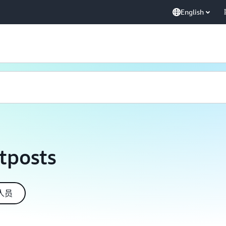
English
tposts
人员