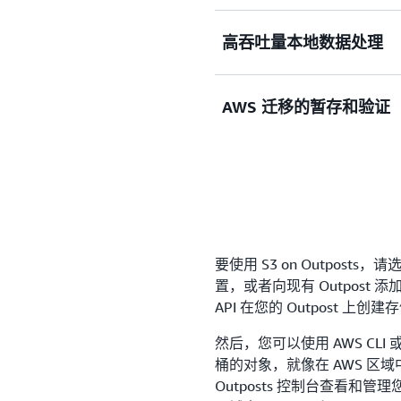
使用 S3 on Outpos
高吞吐量本地数据处理
合规要求。使用 S3 on O
数据驻留、监管或合规要求
新。S3 on Outposts
对于需要高吞吐量本地处理
AWS 迁移的暂存和验证
家/地区、州/省或其他地点的
动驾驶车辆数据采集和制造流程，
或监管要求。
储数据，以满足这些苛刻的工作负
储，以最大限度地减少网络
对于在最终将应用程序迁移
DataSync，您可以在 AW
的客户，他们现在可以最大限
Outposts 为云迁移之旅提供
在本地 Outposts 上
AWS。
要使用 S3 on Outposts，请选择
置，或者向现有 Outpost 添
API 在您的 Outpost 上创
然后，您可以使用 AWS CLI 或 
桶的对象，就像在 AWS 区域
Outposts 控制台查看和管理您