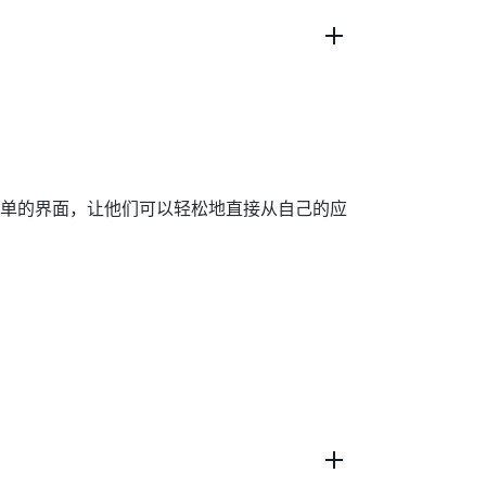
少管理存储所需的时间、资源、运营风险和维护停
储数据，并将数据传输到 AWS 区域中的
 on Outposts 提供本地对象存储，以最大限
据传输和缓冲区，同时让您能够使用 AWS
s 和 AWS 区域之间轻松传输数据。
本地使用与云端相同的 S3 API，使用基于策略的访问
操作以及在本地标记和在云中标记等功能。
I、手动软件更新以及购买第三方硬件和支持的
Outposts 提供一致的混合体验。
单的界面，让他们可以轻松地直接从自己的应