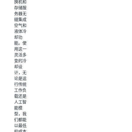
换机和
据优于
存储服
International
务器无
Data
缝集成
Corporation
空气和
估算的
液体冷
公有云
却功
行业平
能。使
均水平
用这一
1.25，
灵活多
以及本
变的冷
地企业
却设
数据中
计，无
心的
论是运
1.63*。
行传统
*IDC，
工作负
《2025
载还是
年下半
人工智
年数据
能模
中心趋
型，我
势：可
们都能
持续数
以最低
据中心
的成本