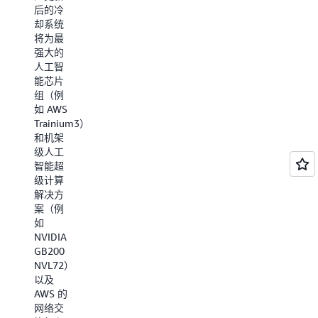
后的冷
高效方
的一项
却系统
式。
指标。
将为最
AWS 现
PUE 越
强大的
在可以
低，表
人工智
减少搁
示数据
能芯片
浅电力
中心的
组（例
（可以
效率越
如 AWS
使用但
高，
Trainium3）
未使用
PUE 分
和机架
或未充
数 1.0
级人工
分利用
代表理
智能超
的能
想状
级计算
源）的
况。
解决方
数量，
2024
案（例
并更高
年，
如
效地利
AWS 数
NVIDIA
用可用
据中心
GB200
的能
报告的
NVL72）
源。
全球
以及
PUE 为
AWS 的
1.15。
网络交
这一数