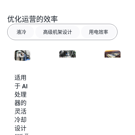
优化运营的效率
液冷
高级机架设计
用电效率
减少
支持
适用
能耗
高密
于 AI
度 AI
处理
AWS 不
工作
器的
断创
新，以
负载
灵活
便通过
AWS 会
冷却
我们的
优化我
每一代
设计
们在数
数据中