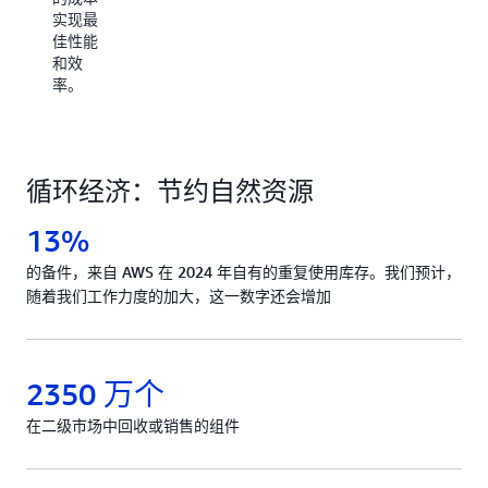
建设与
实现最
二氧化
佳性能
碳排
和效
放》。
率。
文档编
号
US51911924，
2025 年
循环经济：节约自然资源
1 月。
13%
的备件，来自 AWS 在 2024 年自有的重复使用库存。我们预计，
随着我们工作力度的加大，这一数字还会增加
2350 万个
在二级市场中回收或销售的组件