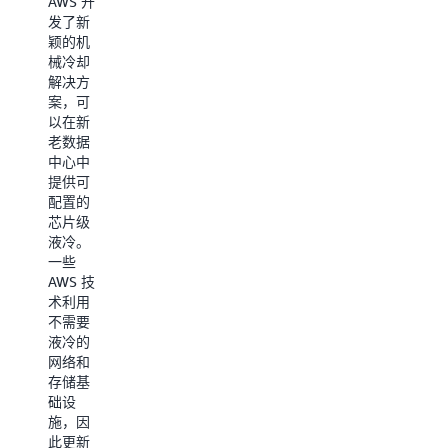
AWS 开
据中心
心设计
发了新
中放置
来提高
颖的机
机架的
效率。
械冷却
方式，
新的数
解决方
从而最
据中心
案，可
大限度
组件在
以在新
地提高
峰值冷
老数据
电力使
却期间
中心中
用效
可将机
提供可
率。这
械能耗
配置的
是通过
降低高
芯片级
由数据
达
液冷。
和生成
46%，
一些
式人工
且不会
AWS 技
智能提
增加用
术利用
供支持
水量。
不需要
的软件
液冷的
而实现
电能使
网络和
的，软
用效率
存储基
件可以
（PUE）
础设
预测部
是衡量
施，因
署服务
数据中
此更新
器的最
心效率