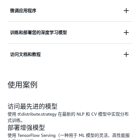
微调应用程序
利用可视化工具（包括直方图和图形）微调应用程
训练和部署您的深度学习模型
序，以快速训练深度神经网络。
以最佳性价比安全地在 AWS 上训练和部署深度学习
访问文档和教程
模型。
访问相关文档和教程，以加快人工智能（AI）开发并
使用案例
加入 GitHub 上的活动社区。
访问最先进的模型
使用 tf.distribute.strategy 在最新的 NLP 和 CV 模型中实现分布
式训练。
部署增强模型
使用 TensorFlow Serving（一种用于 ML 模型的灵活、高性能服