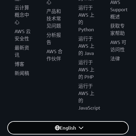
心
AWS
云计算
运行于
Support
产品和
概念中
AWS 上
概述
技术常
心
的
见问题
获取专
Python
AWS 云
家帮助
分析报
安全性
运行于
告
AWS 可
AWS 上
最新资
访问性
AWS 合
的 Java
讯
作伙伴
法律
运行于
博客
AWS 上
新闻稿
的 PHP
运行于
AWS 上
的
JavaScript
English