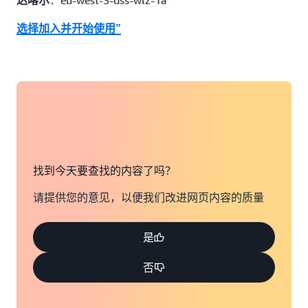
：eu-west-3-dss-wlz-1a
：us-west-2-wl1-den-wlz-1
达喀尔
丹佛
：us-west-2-wl1-sea-wlz-1
选择加入并开始使用”
西雅图
：us-west-2-wl1-phx-wlz-1
菲尼克斯
：us-west-2-wl1-lax-wlz-1
洛杉矶
选择加入并开始使用”
Vodafone Wavelength Zone
找到今天要查找的内容了吗？
父级区域：欧洲地区（伦敦）
请提供您的意见，以便我们改进网页内容的质量
Wavelength Zone
：eu-west-2-wl1-lon-wlz-1
伦敦
是
eu-west-2-wl1-man-wlz-1
曼彻斯特：
否
选择加入并开始使用”