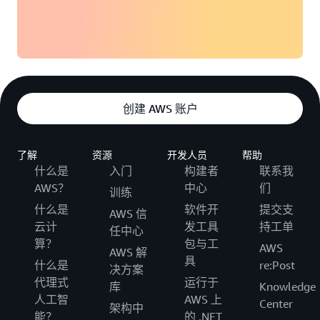
了解有关英国沃达丰服务计划和网络要求的更多信息”
欧洲地区（法兰克福）
父级区域：
Wavelength Zone
：eu-central-1-wl1-dtm-wlz-1
多特蒙德
创建 AWS 账户
：eu-central-1-wl1-ber-wlz-1
柏林
了解
资源
开发人员
帮助
：eu-central-1-wl1-muc-wlz-1
慕尼黑
什么是
入门
构建者
联系我
AWS？
中心
们
训练
选择加入并开始使用”
什么是
软件开
提交支
AWS 信
云计
发工具
持工单
任中心
了解有关德国沃达丰服务计划和网络要求的更多信息”
算？
包与工
AWS
AWS 解
具
什么是
re:Post
决方案
代理式
运行于
库
Knowledge
人工智
AWS 上
Center
架构中
能？
的 .NET