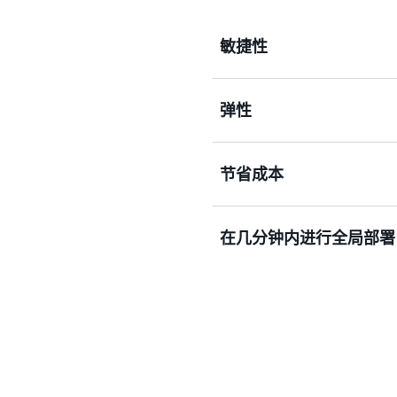
敏捷性
弹性
云使您可以轻松使用各种技
任何可以想象的东西。您可
储和数据库等基础设施服务
借助云计算，您无需为日后
节省成本
反，您可以根据实际需求预
您可以在几分钟内部署技术
扩展或缩减这些资源，以扩
几个数量级。这使您可以自
云技术将您的固定支出（如
在几分钟内进行全局部署
客户体验并实现业务转型。
并且只需按实际用量付费。
自行部署时低得多。
借助云，您可以扩展到新的
如，AWS 的基础设施遍
理位置部署应用程序。将应
少延迟并改善他们的体验