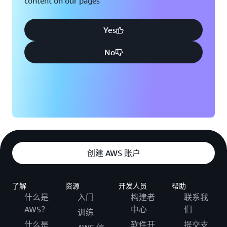
content on our pages
Yes
No
创建 AWS 账户
了解
资源
开发人员
帮助
什么是
入门
构建者
联系我
AWS？
中心
们
训练
什么是
软件开
提交支