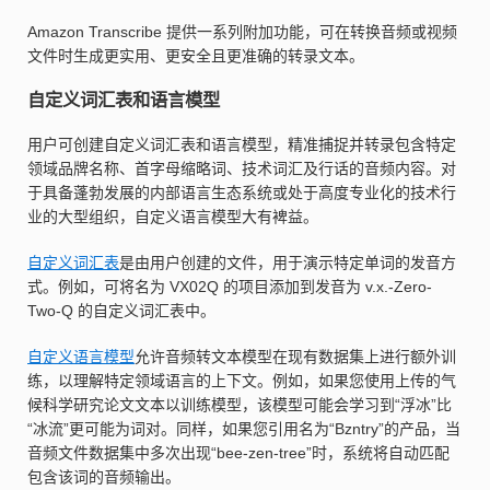
Amazon Transcribe 提供一系列附加功能，可在转换音频或视频
文件时生成更实用、更安全且更准确的转录文本。
自定义词汇表和语言模型
用户可创建自定义词汇表和语言模型，精准捕捉并转录包含特定
领域品牌名称、首字母缩略词、技术词汇及行话的音频内容。对
于具备蓬勃发展的内部语言生态系统或处于高度专业化的技术行
业的大型组织，自定义语言模型大有裨益。
自定义词汇表
是由用户创建的文件，用于演示特定单词的发音方
式。例如，可将名为 VX02Q 的项目添加到发音为 v.x.-Zero-
Two-Q 的自定义词汇表中。
自定义语言模型
允许音频转文本模型在现有数据集上进行额外训
练，以理解特定领域语言的上下文。例如，如果您使用上传的气
候科学研究论文文本以训练模型，该模型可能会学习到“浮冰”比
“冰流”更可能为词对。同样，如果您引用名为“Bzntry”的产品，当
音频文件数据集中多次出现“bee-zen-tree”时，系统将自动匹配
包含该词的音频输出。