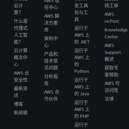
AWS 信
云计
发工具
持工单
任中心
算？
包与工
AWS
AWS 解
具
什么是
re:Post
决方案
代理式
运行于
库
Knowledge
人工智
AWS 上
Center
架构中
能？
的 .NET
心
AWS
云计算
运行于
Support
产品和
概念中
AWS 上
概述
技术常
心
的
见问题
获取专
Python
AWS 云
家帮助
分析报
安全性
运行于
告
AWS 可
AWS 上
最新资
访问性
AWS 合
的 Java
讯
作伙伴
法律
运行于
博客
AWS 上
新闻稿
的 PHP
运行于