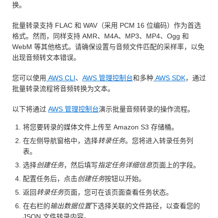
换。
批量转录支持 FLAC 和 WAV（采用 PCM 16 位编码）作为首选
格式。然而，同样支持 AMR、M4A、MP3、MP4、Ogg 和
WebM 等其他格式。请确保设置与音频文件匹配的采样率，以免
出现音频转文本错误。
您可以使用
AWS CLI
、
AWS 管理控制台
和多种
AWS SDK
，通过
批量转录流程将音频转换为文本。
以下将通过
AWS 管理控制台
演示批量音频转录的操作流程。
将您要转录的媒体文件上传至 Amazon S3 存储桶。
在左侧导航窗格中，选择
转录任务
。您将进入转录任务列
表。
选择
创建任务
，然后填写
指定任务详细信息
页面上的字段。
配置任务后，点击
创建任务
按钮以开始。
返回
转录任务
页面，您可在该页面查看任务状态。
在右栏的
输出数据位置
下选择关联的文件路径，以查看您的
JSON 文件转录内容。