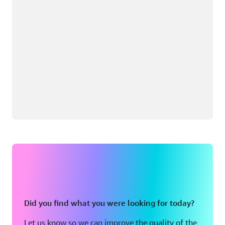
Did you find what you were looking for today?
Let us know so we can improve the quality of the