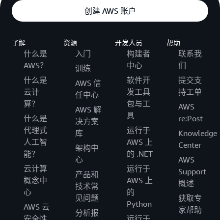
创建 AWS 账户
了解
资源
开发人员
帮助
什么是
入门
构建者
联系我
AWS？
中心
们
训练
什么是
软件开
提交支
AWS 信
云计
发工具
持工单
任中心
算？
包与工
AWS
AWS 解
具
什么是
re:Post
决方案
代理式
运行于
库
Knowledge
人工智
AWS 上
Center
架构中
能？
的 .NET
心
AWS
云计算
运行于
Support
产品和
概念中
AWS 上
概述
技术常
心
的
见问题
获取专
Python
AWS 云
家帮助
分析报
安全性
运行于