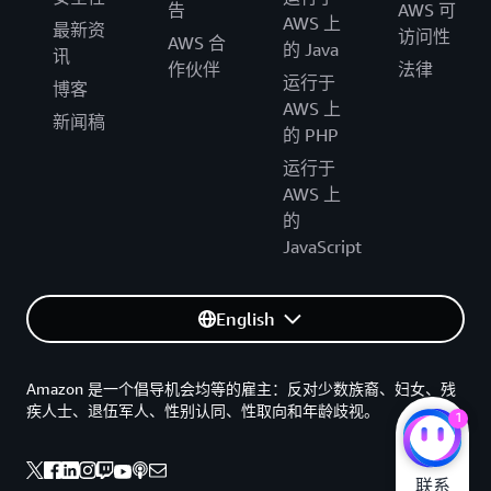
告
AWS 可
AWS 上
最新资
访问性
AWS 合
的 Java
讯
作伙伴
法律
运行于
博客
AWS 上
新闻稿
的 PHP
运行于
AWS 上
的
JavaScript
English
Amazon 是一个倡导机会均等的雇主：反对少数族裔、妇女、残
疾人士、退伍军人、性别认同、性取向和年龄歧视。
1
联系
