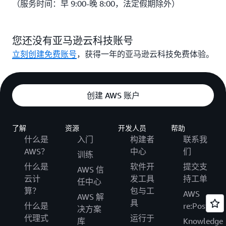
（服务时间：早 9:00-晚 8:00，法定假期除外）
您还没有亚马逊云科技账号
立刻创建免费账号
，获得一年的亚马逊云科技免费体验。
创建 AWS 账户
了解
资源
开发人员
帮助
什么是
入门
构建者
联系我
AWS？
中心
们
训练
什么是
软件开
提交支
AWS 信
云计
发工具
持工单
任中心
算？
包与工
AWS
AWS 解
具
什么是
re:Post
决方案
代理式
运行于
库
Knowledge