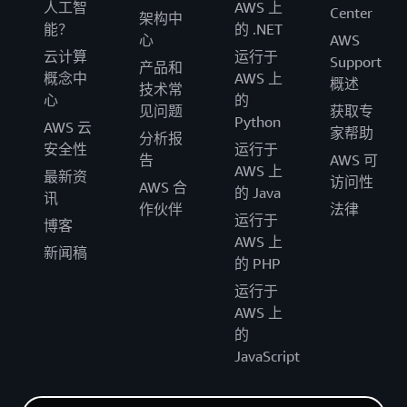
人工智
AWS 上
Center
架构中
能？
的 .NET
心
AWS
云计算
运行于
Support
产品和
概念中
AWS 上
概述
技术常
心
的
见问题
获取专
Python
AWS 云
家帮助
分析报
安全性
运行于
告
AWS 可
AWS 上
最新资
访问性
AWS 合
的 Java
讯
作伙伴
法律
运行于
博客
AWS 上
新闻稿
的 PHP
运行于
AWS 上
的
JavaScript