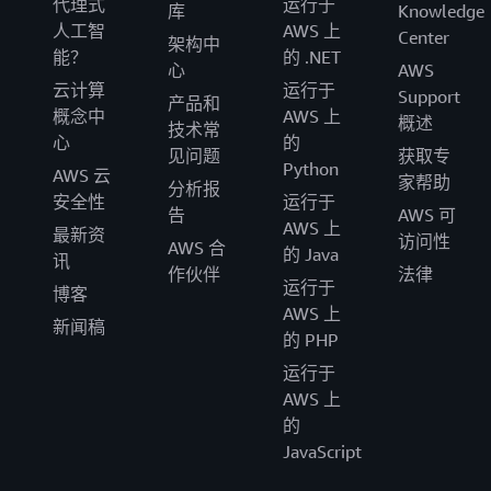
代理式
运行于
库
Knowledge
人工智
AWS 上
Center
架构中
能？
的 .NET
心
AWS
云计算
运行于
Support
产品和
概念中
AWS 上
概述
技术常
心
的
见问题
获取专
Python
AWS 云
家帮助
分析报
安全性
运行于
告
AWS 可
AWS 上
最新资
访问性
AWS 合
的 Java
讯
作伙伴
法律
运行于
博客
AWS 上
新闻稿
的 PHP
运行于
AWS 上
的
JavaScript