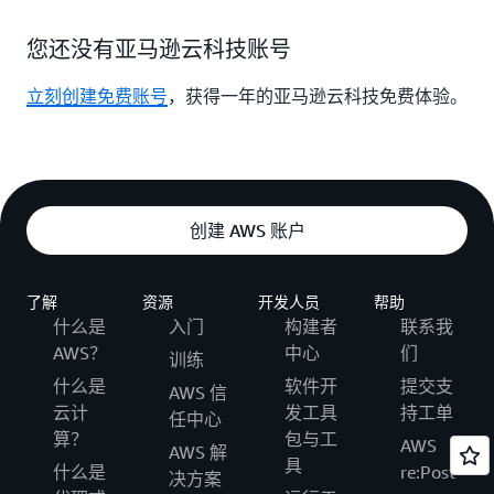
您还没有亚马逊云科技账号
立刻创建免费账号
，获得一年的亚马逊云科技免费体验。
创建 AWS 账户
了解
资源
开发人员
帮助
什么是
入门
构建者
联系我
AWS？
中心
们
训练
什么是
软件开
提交支
AWS 信
云计
发工具
持工单
任中心
算？
包与工
AWS
AWS 解
具
什么是
re:Post
决方案