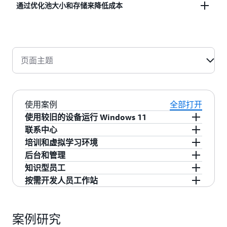
通过 AWS 管理控制台集中管理所有虚拟桌面。
通过优化池大小和存储来降低成本
WorkSpaces 为用户组提供共享池，进而减少对个人
永久桌面的需求。采取基于需求的扩缩策略、按使用
页面主题
量付费的资源消耗模式以及定制存储和桌面配置，进
而优化成本。
使用案例
全部打开
使用较旧的设备运行 Windows 11
联系中心
在老旧设备上安装 Google ChromeOS Flex 或
培训和虚拟学习环境
IGEL 操作系统，以便在 WorkSpaces 上访问
让座席能够可靠地访问客户支持资源和工具。根
后台和管理
Windows 11。
据整个工作日的预期座席需求自动扩缩，进而优
无需永久工作站即可为临时培训课程和学习环境
知识型员工
化成本。利用 WorkSpaces
瘦客户端
最大限度地提
部署标准化虚拟桌面。
通过为 HR、财务、薪资和会计团队提供虚拟桌
按需开发人员工作站
高安全性并节省成本。
面，帮助保护敏感数据。
提供高度可配置、完全持久的虚拟桌面，让员工
无论身在何处都能保存数据、安装和运行应用程
利用搭载强大 GPU 和 CPU 的高性能虚拟工作站
序以及有效协作。
加速开发。无需硬件投资或复杂设置即可在多个
案例研究
环境中构建、测试和部署。