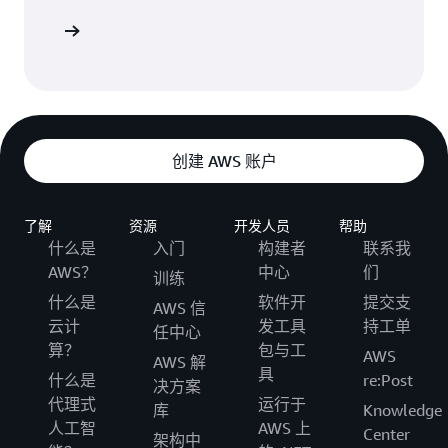
设置指南
创建 AWS 账户
了解
资源
开发人员
帮助
什么是
入门
构建者
联系我
AWS？
中心
们
训练
什么是
软件开
提交支
AWS 信
云计
发工具
持工单
任中心
算？
包与工
AWS
AWS 解
具
什么是
re:Post
决方案
代理式
运行于
库
Knowledge
人工智
AWS 上
Center
架构中