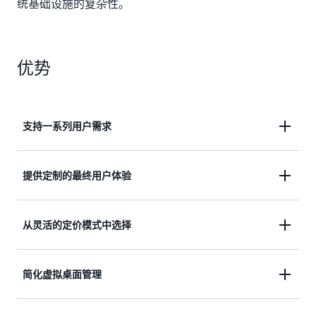
统基础设施的复杂性。
优势
支持一系列用户需求
WorkSpaces 通过提供广泛的操作系统、应用程序、
提供定制的最终用户体验
计算和存储选项以及流式传输协议，允许您支持各种
用户需求。从适合承包商的低成本通用实例，到适合
WorkSpaces 通过专用的虚拟桌面实现个性化桌面体
从灵活的定价模式中选择
工业设计师的高性能 GPU 图形加速实例家族，您可
验，用户可以在该桌面维护其个人设置、数据和文件
以为每种工作负载精确匹配相应的硬件。
存储。
WorkSpaces 根据您的使用量和需求提供按月订阅和
简化虚拟桌面管理
按小时计费。