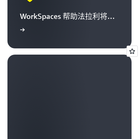
WorkSpaces 帮助法拉利将虚
拟桌面部署时间缩短了 90%
案例分析