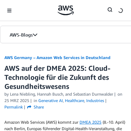
Skip to Main Content
AWS-Blogs
Startseite
AWS Germany – Amazon Web Services in Deutschland
AWS auf der DMEA 2025: Cloud-
Editionen
Technologie für die Zukunft des
Gesundheitswesens
by
Lena Niebling
,
Hannah Busch
, and
Sebastian Durnwalder
on
25 MRZ 2025
in
Generative AI
,
Healthcare
,
Industries
Permalink
Share
Amazon Web Services (AWS) kommt zur
DMEA 2025
(8.-10. April)
nach Berlin, Europas führender Digital-Health-Veranstaltung, die