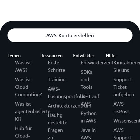
AWS-Konto erstellen
Lernen
Ressourcen
Entwickler
Hilfe
Was ist
Erste
Entwicklerzentrum
Kontaktiere
AWS?
Schritte
Sie uns
SDKs
Was ist
Training
und
Support-
Cloud
Tools
Ticket
AWS-
Computing?
aufgeben
Lösungsportfolio
.NET auf
Was ist
AWS
AWS
Architekturzentrum
agentenbasierte
re:Post
Python
Häufig
KI?
in AWS
Wissenscen
gestellte
Hub für
Fragen
Java in
AWS
Cloud-
zu
AWS
Support