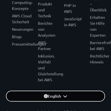
Computing-
Produkt
–
PHP in
Konzepte
und
Überblick
AWS
AWS Cloud
Technik
Erhalten
JavaScript
Sicherheit
Berichte
Sie Hilfe
in AWS
Neuerungen
von
von
Analysten
Experten
Blogs
AWS-
Barrierefrei
Pressemitteilungen
Partner
bei AWS
Inklusion,
Rechtlicher
Vielfalt
Hinweis
und
Gleichstellung
bei AWS
English