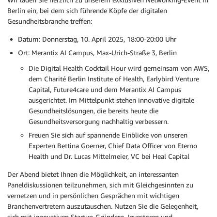
Berlin ein, bei dem sich führende Köpfe der digitalen
Gesundheitsbranche treffen:
Datum: Donnerstag, 10. April 2025, 18:00-20:00 Uhr
Ort: Merantix AI Campus, Max-Urich-Straße 3, Berlin
Die Digital Health Cocktail Hour wird gemeinsam von AWS,
dem Charité Berlin Institute of Health, Earlybird Venture
Capital, Future4care und dem Merantix AI Campus
ausgerichtet. Im Mittelpunkt stehen innovative digitale
Gesundheitslösungen, die bereits heute die
Gesundheitsversorgung nachhaltig verbessern.
Freuen Sie sich auf spannende Einblicke von unseren
Experten Bettina Goerner, Chief Data Officer von Eterno
Health und Dr. Lucas Mittelmeier, VC bei Heal Capital
Der Abend bietet Ihnen die Möglichkeit, an interessanten
Paneldiskussionen teilzunehmen, sich mit Gleichgesinnten zu
vernetzen und in persönlichen Gesprächen mit wichtigen
Branchenvertretern auszutauschen. Nutzen Sie die Gelegenheit,
sich mit innovativen Startup-Gründern, Investoren und