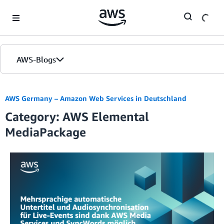
Skip to Main Content
AWS-Blogs
Startseite
AWS Germany – Amazon Web Services in Deutschland
Category: AWS Elemental
Editionen
MediaPackage