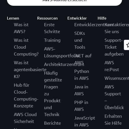
Lernen
Ressourcen
Entwickler
Hilfe
Was ist
Erste
Entwicklerzentrum
Kontaktiere
AWS?
Schritte
Sie uns
SDKs
Was ist
Training
und
Support-
Cloud
Tools
Ticket
AWS-
Computing?
aufgeben
Lösungsportfolio
.NET auf
Was ist
AWS
AWS
Architekturzentrum
agentenbasierte
re:Post
Python
Häufig
KI?
in AWS
Wissenscen
gestellte
Hub für
Fragen
Java in
AWS
Cloud-
zu
AWS
Support
Computing-
Produkt
–
PHP in
Konzepte
und
Überblick
AWS
AWS Cloud
Technik
Erhalten
JavaScript
Sicherheit
Berichte
Sie Hilfe
in AWS