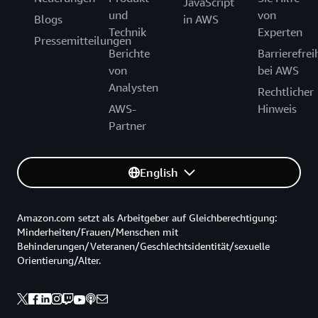
JavaScript
und
von
Blogs
in AWS
Technik
Experten
Pressemitteilungen
Berichte
Barrierefrei
von
bei AWS
Analysten
Rechtlicher
AWS-
Hinweis
Partner
English
Amazon.com setzt als Arbeitgeber auf Gleichberechtigung:
Minderheiten/Frauen/Menschen mit
Behinderungen/Veteranen/Geschlechtsidentität/sexuelle
Orientierung/Alter.