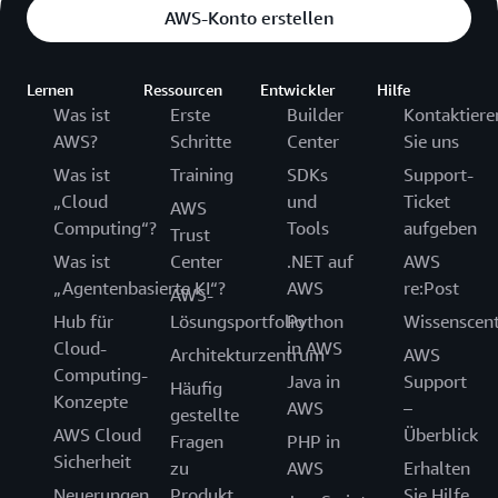
AWS-Konto erstellen
Lernen
Ressourcen
Entwickler
Hilfe
Was ist
Erste
Builder
Kontaktiere
AWS?
Schritte
Center
Sie uns
Was ist
Training
SDKs
Support-
„Cloud
und
Ticket
AWS
Computing“?
Tools
aufgeben
Trust
Was ist
Center
.NET auf
AWS
„Agentenbasierte KI“?
AWS
re:Post
AWS-
Hub für
Lösungsportfolio
Python
Wissenscen
Cloud-
in AWS
Architekturzentrum
AWS
Computing-
Java in
Support
Häufig
Konzepte
AWS
–
gestellte
AWS Cloud
Überblick
Fragen
PHP in
Sicherheit
zu
AWS
Erhalten
Neuerungen
Produkt
Sie Hilfe