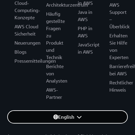
Cloud-
in AWS
Architekturzentrum
AWS
Computing-
Java in
Support
Häufig
Konzepte
AWS
–
gestellte
AWS Cloud
Überblick
Fragen
PHP in
Sicherheit
zu
AWS
Erhalten
Neuerungen
Produkt
Sie Hilfe
JavaScript
und
von
Blogs
in AWS
Technik
Experten
Pressemitteilungen
Berichte
Barrierefrei
von
bei AWS
Analysten
Rechtlicher
AWS-
Hinweis
Partner
English