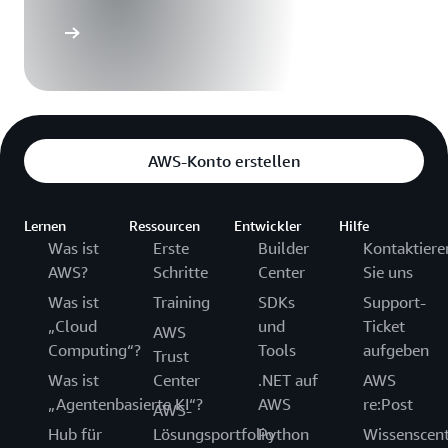
AWS-Konto erstellen
Lernen
Ressourcen
Entwickler
Hilfe
Was ist
Erste
Builder
Kontaktiere
AWS?
Schritte
Center
Sie uns
Was ist
Training
SDKs
Support-
„Cloud
und
Ticket
AWS
Computing“?
Tools
aufgeben
Trust
Was ist
Center
.NET auf
AWS
„Agentenbasierte KI“?
AWS
re:Post
AWS-
Hub für
Lösungsportfolio
Python
Wissenscen