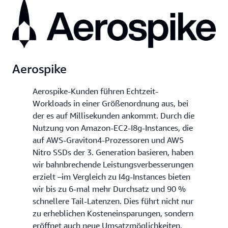
8 x 7 500 GB =
96
768
60 000 GB
16 x 7 500 GB =
192
1 536
120 000 GB
Aerospike
Aerospike-Kunden führen Echtzeit-
Workloads in einer Größenordnung aus, bei
der es auf Millisekunden ankommt. Durch die
Nutzung von Amazon-EC2-I8g-Instances, die
auf AWS-Graviton4-Prozessoren und AWS
Nitro SSDs der 3. Generation basieren, haben
wir bahnbrechende Leistungsverbesserungen
erzielt –im Vergleich zu I4g-Instances bieten
wir bis zu 6-mal mehr Durchsatz und 90 %
schnellere Tail-Latenzen. Dies führt nicht nur
zu erheblichen Kosteneinsparungen, sondern
eröffnet auch neue Umsatzmöglichkeiten,