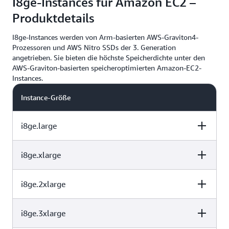
I8ge-Instances für Amazon EC2 –
6 x 3 750 GB =
Produktdetails
96
768
22 500 GB
I8ge-Instances werden von Arm-basierten AWS-Graviton4-
12 x 3 750 GB =
192
1 536
Prozessoren und AWS Nitro SSDs der 3. Generation
45 000 GB
angetrieben. Sie bieten die höchste Speicherdichte unter den
AWS-Graviton-basierten speicheroptimierten Amazon-EC2-
Instances.
Instance-Größe
i8ge.large
i8ge.xlarge
vCPU
Arbeitsspeicher
Instance-Speich
(GiB)
(GB)
i8ge.2xlarge
vCPU
Arbeitsspeicher
Instance-Speich
(GiB)
(GB)
1 x 1,250 GB =
i8ge.3xlarge
vCPU
Arbeitsspeicher
Instance-Speich
2
16
1250 GB
(GiB)
(GB)