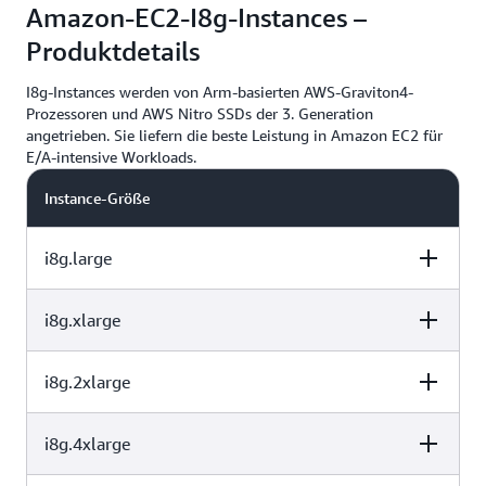
Amazon-EC2-I8g-Instances –
Sammlung von Bausteinen, die viele der
unterstützen auch den verschlüsselten Amazon
Graviton2-Prozessoren.
herkömmlichen Virtualisierungsfunktionen auf
Elastic Block Store.
Produktdetails
dedizierte Hardware und Software auslagert. Es
bietet hohe Leistung, hohe Verfügbarkeit und hohe
I8g-Instances werden von Arm-basierten AWS-Graviton4-
Prozessoren und AWS Nitro SSDs der 3. Generation
Sicherheit bei gleichzeitiger Reduzierung des
angetrieben. Sie liefern die beste Leistung in Amazon EC2 für
Betriebsaufwands für die Virtualisierung.
E/A-intensive Workloads.
Instance-Größe
i8g.large
i8g.xlarge
vCPU
Arbeitsspeicher
Instance-Speich
(GiB)
(GB)
i8g.2xlarge
vCPU
Arbeitsspeicher
Instance-Speich
(GiB)
(GB)
1 x 468 GB =
i8g.4xlarge
vCPU
Arbeitsspeicher
Instance-Speich
2
16
468 GB
(GiB)
(GB)