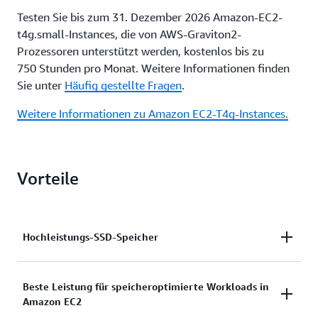
Testen Sie bis zum 31. Dezember 2026 Amazon-EC2-
t4g.small-Instances, die von AWS-Graviton2-
Prozessoren unterstützt werden, kostenlos bis zu
750 Stunden pro Monat. Weitere Informationen finden
Sie unter
Häufig gestellte Fragen
.
Weitere Informationen zu Amazon EC2-T4g-Instances.
Vorteile
Hochleistungs-SSD-Speicher
i8G- und i8GE-Instances basieren auf AWS Nitro SSD
Beste Leistung für speicheroptimierte Workloads in
Amazon EC2
der 3. Generation und bieten bis zu 45 TB bzw.