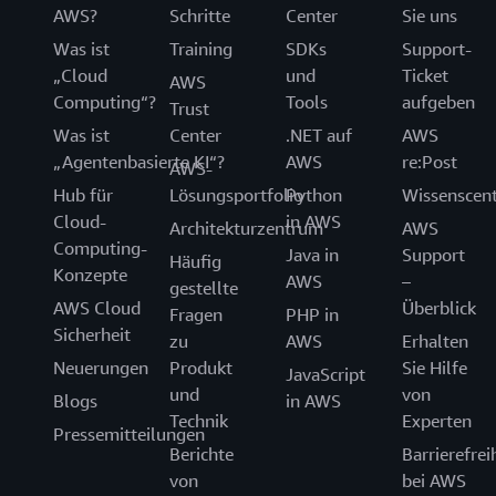
AWS?
Schritte
Center
Sie uns
Was ist
Training
SDKs
Support-
„Cloud
und
Ticket
AWS
Computing“?
Tools
aufgeben
Trust
Was ist
Center
.NET auf
AWS
„Agentenbasierte KI“?
AWS
re:Post
AWS-
Hub für
Lösungsportfolio
Python
Wissenscen
Cloud-
in AWS
Architekturzentrum
AWS
Computing-
Java in
Support
Häufig
Konzepte
AWS
–
gestellte
AWS Cloud
Überblick
Fragen
PHP in
Sicherheit
zu
AWS
Erhalten
Neuerungen
Produkt
Sie Hilfe
JavaScript
und
von
Blogs
in AWS
Technik
Experten
Pressemitteilungen
Berichte
Barrierefrei
von
bei AWS