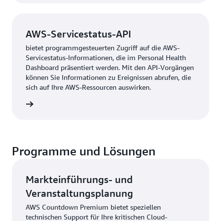
von maschinell generierten Prüfungen von AWS-
Services stammen.
AWS-Servicestatus-API
bietet programmgesteuerten Zugriff auf die AWS-
Servicestatus-Informationen, die im Personal Health
Dashboard präsentiert werden. Mit den API-Vorgängen
können Sie Informationen zu Ereignissen abrufen, die
sich auf Ihre AWS-Ressourcen auswirken.
tus-API
Programme und Lösungen
Markteinführungs- und
Veranstaltungsplanung
AWS Countdown Premium bietet speziellen
technischen Support für Ihre kritischen Cloud-