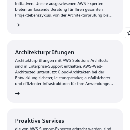
Initiativen. Unsere ausgewiesenen AWS-Experten
bieten umfassende Beratung für Ihren gesamten
Projektlebenszyklus, von der Architekturprüfung bis
hin zur Optimierung nach dem Start.
agement
Architekturprüfungen
Architekturprüfungen mit AWS Solutions Architects
sind in Enterprise-Support enthalten. AWS-Well-
Architected unterstützt Cloud-Architekten bei der
Entwicklung sicherer, leistungsstarker, ausfallsicherer
und effizienter Infrastrukturen für ihre Anwendungen
und Workloads. Das Framework bietet Kunden und
itected
Partnern einen konsistenten Ansatz zur Bewertung von
Architekturen und zur Implementierung von Designs,
die im Laufe der Zeit skaliert werden können.
Proaktive Services
die von AWS Support-Experten erbracht werden, sind