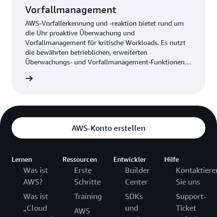
Vorfallmanagement
AWS-Vorfallerkennung und -reaktion bietet rund um
die Uhr proaktive Überwachung und
Vorfallmanagement für kritische Workloads. Es nutzt
die bewährten betrieblichen, erweiterten
Überwachungs- und Vorfallmanagement-Funktionen,
um Ihnen zu helfen, das Potenzial von Ausfällen zu
ationen
reduzieren und die Wiederherstellung kritischer
Workloads zu beschleunigen.
AWS-Konto erstellen
Lernen
Ressourcen
Entwickler
Hilfe
Was ist
Erste
Builder
Kontaktiere
AWS?
Schritte
Center
Sie uns
Was ist
Training
SDKs
Support-
„Cloud
und
Ticket
AWS