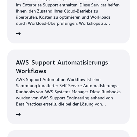
im Enterprise Support enthalten. Diese Services helfen
Ihnen, den Zustand Ihres Cloud-Betriebs zu
überprüfen, Kosten zu optimieren und Workloads
durch Workload-Überprüfungen, Workshops zu
bewährten Methoden und Vertiefungen effizient zu
ervices
skalieren.
AWS-Support-Automatisierungs-
Workflows
AWS Support Automation Workflow ist eine
Sammlung kuratierter Self-Service-Automatisierungs-
Runbooks von AWS Systems Manager. Diese Runbooks
wurden von AWS Support Engineering anhand von
Best Practices erstellt, die bei der Lösung von
Kundenproblemen gelernt wurden. Sie ermöglichen es
ationen
Ihnen, häufig auftretende Probleme mit Ihren AWS-
Ressourcen zu beheben, zu diagnostizieren und zu
beheben.