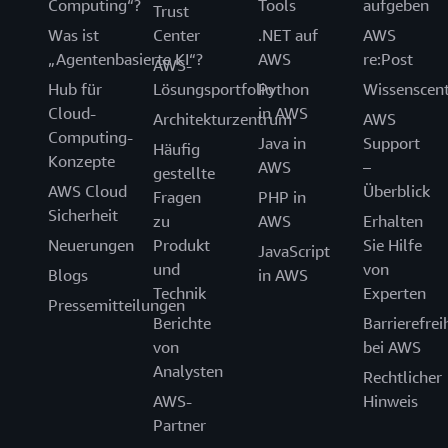
Computing“?
Tools
aufgeben
Trust
Was ist
Center
.NET auf
AWS
„Agentenbasierte KI“?
AWS
re:Post
AWS-
Hub für
Lösungsportfolio
Python
Wissenscen
Cloud-
in AWS
Architekturzentrum
AWS
Computing-
Java in
Support
Häufig
Konzepte
AWS
–
gestellte
AWS Cloud
Überblick
Fragen
PHP in
Sicherheit
zu
AWS
Erhalten
Neuerungen
Produkt
Sie Hilfe
JavaScript
und
von
Blogs
in AWS
Technik
Experten
Pressemitteilungen
Berichte
Barrierefrei
von
bei AWS
Analysten
Rechtlicher
AWS-
Hinweis
Partner