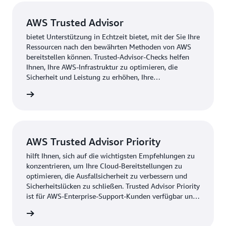
AWS Trusted Advisor
bietet Unterstützung in Echtzeit bietet, mit der Sie Ihre
Ressourcen nach den bewährten Methoden von AWS
bereitstellen können. Trusted-Advisor-Checks helfen
Ihnen, Ihre AWS-Infrastruktur zu optimieren, die
Sicherheit und Leistung zu erhöhen, Ihre
Gesamtkosten zu senken und Servicelimits zu
Advisor
überwachen.
AWS Trusted Advisor Priority
hilft Ihnen, sich auf die wichtigsten Empfehlungen zu
konzentrieren, um Ihre Cloud-Bereitstellungen zu
optimieren, die Ausfallsicherheit zu verbessern und
Sicherheitslücken zu schließen. Trusted Advisor Priority
ist für AWS-Enterprise-Support-Kunden verfügbar und
bietet priorisierte und kontextgesteuerte
Priority
Empfehlungen, die von Ihrem AWS-Kundenteam sowie