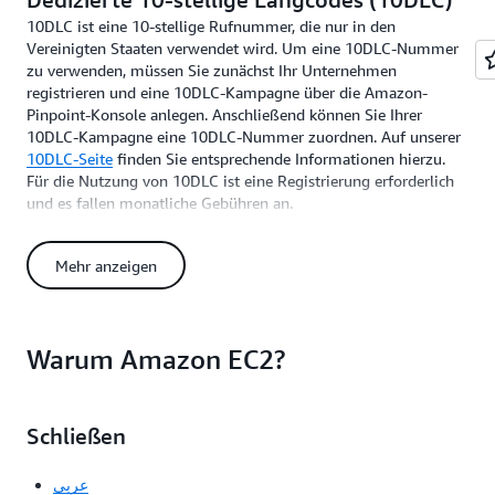
10DLC ist eine 10-stellige Rufnummer, die nur in den
Vereinigten Staaten verwendet wird. Um eine 10DLC-Nummer
zu verwenden, müssen Sie zunächst Ihr Unternehmen
registrieren und eine 10DLC-Kampagne über die Amazon-
Pinpoint-Konsole anlegen. Anschließend können Sie Ihrer
10DLC-Kampagne eine 10DLC-Nummer zuordnen. Auf unserer
10DLC-Seite
finden Sie entsprechende Informationen hierzu.
Für die Nutzung von 10DLC ist eine Registrierung erforderlich
und es fallen monatliche Gebühren an.
Firmenregistrierung: einmalige Gebühr von 4 USD pro
Firma
Mehr anzeigen
10DLC-Kampagnenregistrierung: einmalige Gebühr von
50 USD für die T-Mobile-Registrierung. Diese Gebühr
entfällt bis auf weiteres.
Warum Amazon EC2?
Monatliche 10DLC-Kampagne: 10 USD für jede genehmigte
reguläre 10DLC-Kampagne, 2 USD für jede genehmigte
10DLC-Kampagne mit geringem Volumen.
Schließen
10DLC-Rufnummer monatlich: 1 USD pro 10DLC-
Rufnummer.
عربي