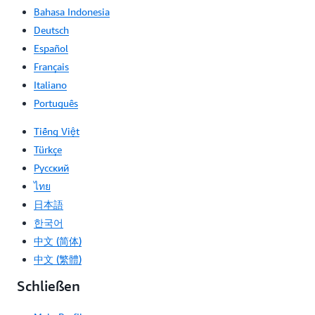
Sobald eine 10DLC-Nummer registriert und über die Amazon-
Bahasa Indonesia
Pinpoint-Konsole in Ihrem Konto aktiviert wurde, können Sie
die Nummer als gültige Herkunfts-ID verwenden, um SMS mit
Deutsch
Amazon SNS zu senden.
Español
Gebührenfreie Nummer (TFN)
Français
Eine gebührenfreie Nummer ist eine 10-stellige Nummer, die
Italiano
mit einem der folgenden dreistelligen Codes beginnt: 800, 888,
Português
877, 866, 855, 844 oder 833. Derzeit unterstützt Amazon
Pinpoint nur SMS-fähige gebührenfreie Nummern in den USA.
Tiếng Việt
Gebührenfreie Nummern können über die Amazon-Pinpoint-
Konsole mit einem monatlichen Mietpreis von 2 USD erworben
Türkçe
werden.
Ρусский
Zugewiesene Kurzwahlnummern
ไทย
Amazon SNS unterstützt dedizierte
Kurzcodes
. Kurzcodes sind
日本語
kurze Nummernfolgen (zwischen drei und acht Zeichen, je nach
한국어
Land/Region unterschiedlich) zum Senden und Empfangen von
SMS-Nachrichten. Kurze Codes sind leichter einzugeben und
中文 (简体)
einzuprägen als herkömmliche Telefonnummern. In einigen
中文 (繁體)
Ländern führen Kurzcodes zu höheren Zustellbarkeitsraten. Sie
können Kurzcodes für verschiedene Länder und Regionen direkt
Schließen
über AWS kaufen. Für Preisinformationen oder um spezielle
Kurzwahlnummern für andere Länder anzufordern, öffnen Sie