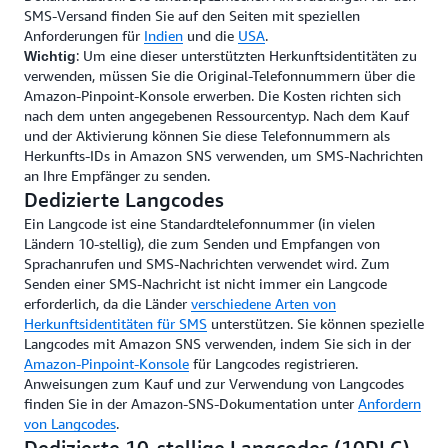
SMS-Versand finden Sie auf den Seiten mit speziellen
Anforderungen für
Indien
und die
USA
.
: Um eine dieser unterstützten Herkunftsidentitäten zu
Wichtig
verwenden, müssen Sie die Original-Telefonnummern über die
Amazon-Pinpoint-Konsole erwerben. Die Kosten richten sich
nach dem unten angegebenen Ressourcentyp. Nach dem Kauf
und der Aktivierung können Sie diese Telefonnummern als
Herkunfts-IDs in Amazon SNS verwenden, um SMS-Nachrichten
an Ihre Empfänger zu senden.
Dedizierte Langcodes
Ein Langcode ist eine Standardtelefonnummer (in vielen
Ländern 10-stellig), die zum Senden und Empfangen von
Sprachanrufen und SMS-Nachrichten verwendet wird. Zum
Senden einer SMS-Nachricht ist nicht immer ein Langcode
erforderlich, da die Länder
verschiedene Arten von
Herkunftsidentitäten für SMS
unterstützen. Sie können spezielle
Langcodes mit Amazon SNS verwenden, indem Sie sich in der
Amazon-Pinpoint-Konsole
für Langcodes registrieren.
Anweisungen zum Kauf und zur Verwendung von Langcodes
finden Sie in der Amazon-SNS-Dokumentation unter
Anfordern
von Langcodes
.
Dedizierte 10-stellige Langcodes (10DLC)