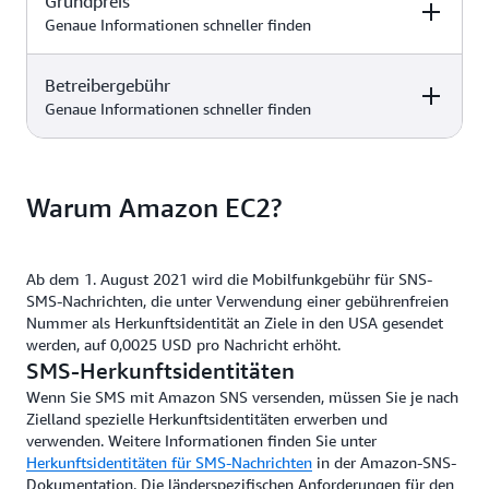
Grundpreis
Genaue Informationen schneller finden
Betreibergebühr
10DLC
Langcode
Kurzcode
Genaue Informationen schneller finden
0,00302 USD
0,00302 USD
0,00289 USD
10DLC
Langcode
Kurzcode
Warum Amazon EC2?
0,00302 USD
0,00302 USD
0,00289 USD
Ab dem 1. August 2021 wird die Mobilfunkgebühr für SNS-
SMS-Nachrichten, die unter Verwendung einer gebührenfreien
Nummer als Herkunftsidentität an Ziele in den USA gesendet
werden, auf 0,0025 USD pro Nachricht erhöht.
SMS-Herkunftsidentitäten
Wenn Sie SMS mit Amazon SNS versenden, müssen Sie je nach
Zielland spezielle Herkunftsidentitäten erwerben und
verwenden. Weitere Informationen finden Sie unter
Herkunftsidentitäten für SMS-Nachrichten
in der Amazon-SNS-
Dokumentation. Die länderspezifischen Anforderungen für den