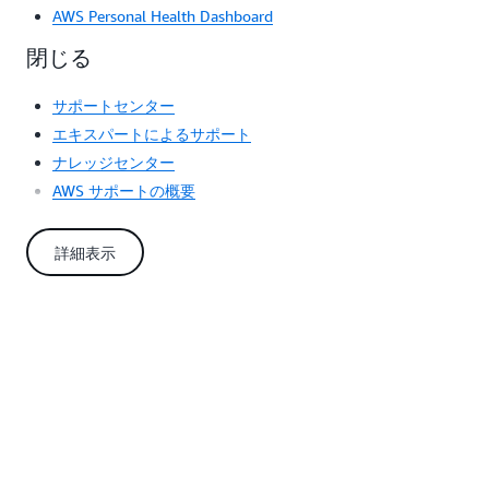
0 USD
1,500 USD
16 週間
英国
AWS Personal Health Dashboard
閉じる
1,750 USD
1,150 USD
12 週間
日本
サポートセンター
150 USD
300 USD
3 週間
インド *
エキスパートによるサポート
ナレッジセンター
15 USD
15 USD
3 週間
中国
AWS サポートの概要
AWS re:Post
330ドル
330ドル
4 週間
ブラジル
詳細表示
プロファイル
プロファイルは、特定の AWS エクスペリエンスとのインタラ
レビュー
クションの改善に役立ちます。
について
プロファイル
は、サポ
ートケー
プロファイルは、特定の AWS エクスペリエンスとのインタラ
その他
スを開い
クションの改善に役立ちます。
てくださ
い
*ILDO トラフィックのみをサポート
**プロビジョニング時間は、1) 通信事業者が必要とするすべて