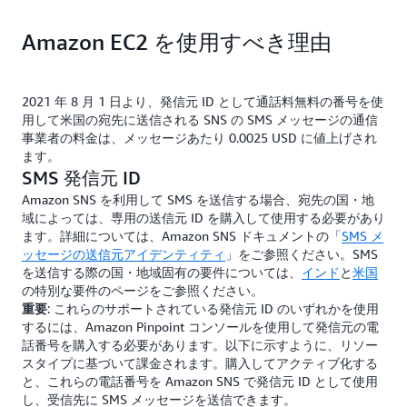
0.00302 USD
0.00302 USD
0.00289 USD
10DLC
ロングコード
ショートコード
Amazon EC2 を使用すべき理由
0.00302 USD
0.00302 USD
0.00289 USD
2021 年 8 月 1 日より、発信元 ID として通話料無料の番号を使
用して米国の宛先に送信される SNS の SMS メッセージの通信
事業者の料金は、メッセージあたり 0.0025 USD に値上げされ
ます。
SMS 発信元 ID
Amazon SNS を利用して SMS を送信する場合、宛先の国・地
域によっては、専用の送信元 ID を購入して使用する必要があり
ます。詳細については、Amazon SNS ドキュメントの「
SMS メ
ッセージの送信元アイデンティティ
」をご参照ください。SMS
を送信する際の国・地域固有の要件については、
インド
と
米国
の特別な要件のページをご参照ください。
: これらのサポートされている発信元 ID のいずれかを使用
重要
するには、Amazon Pinpoint コンソールを使用して発信元の電
話番号を購入する必要があります。以下に示すように、リソー
スタイプに基づいて課金されます。購入してアクティブ化する
と、これらの電話番号を Amazon SNS で発信元 ID として使用
し、受信先に SMS メッセージを送信できます。