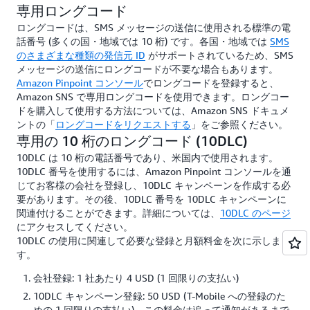
専用ロングコード
ロングコードは、SMS メッセージの送信に使用される標準の電
話番号 (多くの国・地域では 10 桁) です。各国・地域では
SMS
のさまざまな種類の発信元 ID
がサポートされているため、SMS
メッセージの送信にロングコードが不要な場合もあります。
Amazon Pinpoint コンソール
でロングコードを登録すると、
Amazon SNS で専用ロングコードを使用できます。ロングコー
ドを購入して使用する方法については、Amazon SNS ドキュメ
ントの「
ロングコードをリクエストする
」をご参照ください。
専用の 10 桁のロングコード (10DLC)
10DLC は 10 桁の電話番号であり、米国内で使用されます。
10DLC 番号を使用するには、Amazon Pinpoint コンソールを通
じてお客様の会社を登録し、10DLC キャンペーンを作成する必
要があります。その後、10DLC 番号を 10DLC キャンペーンに
関連付けることができます。詳細については、
10DLC のページ
にアクセスしてください。
10DLC の使用に関連して必要な登録と月額料金を次に示しま
す。
会社登録: 1 社あたり 4 USD (1 回限りの支払い)
10DLC キャンペーン登録: 50 USD (T-Mobile への登録のた
めの 1 回限りの支払い)。この料金は追って通知があるまで