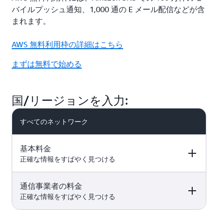
バイルプッシュ通知、1,000 通の E メール配信などが含
まれます。
AWS 無料利用枠の詳細はこちら
まずは無料で始める
国/リージョンを入力:
すべてのネットワーク
基本料金
正確な情報をすばやく見つける
通信事業者の料金
10DLC
ロングコード
ショートコード
正確な情報をすばやく見つける