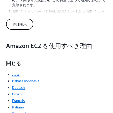
免除されます。
10DLC キャンペーン (月額): 承認された通常の 10DLC キャ
ンペーンごとに 10 USD、承認された少量の 10DLC キャン
ペーンごとに 2 USD。
詳細表示
10DLC 電話番号 (月額): 10DLC の電話番号ごとに 1 USD。
10DLC の番号が登録され、Amazon Pinpoint コンソールを使用
してアカウントでアクティブ化されると、その番号を有効な発
Amazon EC2 を使用すべき理由
信元 ID として使用し、Amazon SNS を利用して SMS を送信で
きるようになります。
通話料無料の番号 (TFN)
閉じる
通話料無料の番号は、800、888、877、866、855、844、また
は 833 の 3 桁のコードのいずれかで始まる 10 桁の番号です。
現在、Amazon SNS は、米国での SMS 対応の通話料無料の番
عربي
号のみをサポートしています。通話料無料の番号は、Amazon
Bahasa Indonesia
Pinpoint コンソールで月額 2 USD のリース料金でご購入いただ
Deutsch
けます。
Español
専用ショートコード
Français
Amazon SNS は、専用
ショートコード
をサポートしています。
ショートコードは、SMS メッセージを送信するための短い数字
Italiano
列です (3～8 桁。国または地域によって異なります)。ショート