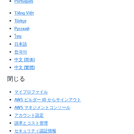
Português
コードは、通常の電話番号よりも簡単に入力および記憶できま
す。国によっては、ショートコードを使用する方が配信率が高
Tiếng Việt
いことがあります。AWS を通じて直接、複数の異なる国や地域
Türkçe
のショートコードを購入できます。料金に関する情報につい
て、または他国・地域向けの専用ショートコードをリクエスト
Ρусский
するには、
AWS サポートセンター
でケースを開いてください。
ไทย
詳細については、
ショートコードに関するドキュメント
にアク
日本語
セスしてください。
한국어
頻繁にリクエストされる国・地域については、以下の料金をご
覧ください。
中文 (简体)
中文 (繁體)
セットア
推定プロ
ップ料金
ビジョニ
閉じる
国
月額料金
(1 回限り
ング時間
の料金)
**
マイプロファイル
AWS ビルダー ID からサインアウト
650 USD
995 USD
12 週間
米国
AWS マネジメントコンソール
アカウント設定
3,000 USD
995 USD
16 週間
カナダ
請求とコスト管理
セキュリティ認証情報