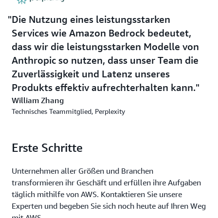
Sprache bereitstellt, können Benutzer schnell zu klaren
Die Nutzung eines leistungsstarken
Antworten gelangen. Benutzer können auch große
Dokumente schnell hochladen und analysieren, da die
Services wie Amazon Bedrock bedeutet,
Claude-3-Modelle ein Kontextfenster von 200 000 Token
dass wir die leistungsstarken Modelle von
bieten, was etwa 150 000 Wörtern oder mehr als
Anthropic so nutzen, dass unser Team die
500 Seiten entspricht. „Die Benutzerfreundlichkeit ist
Zuverlässigkeit und Latenz unseres
entscheidend, wenn wir etwas zu einem Teil unseres
Produkts effektiv aufrechterhalten kann.
Produkts machen“, sagt Zhang. „Die Verwendung von
William Zhang
Claude 3 in Amazon Bedrock war Teil einer großartigen
Technisches Teammitglied, Perplexity
Entwicklererfahrung.“
Perplexity zielt darauf ab, dass jedes Suchergebnis
genau und hilfreich ist, indem es Halluzinationen
Erste Schritte
reduziert - ungenaue Ausgaben von LLMs. Das
Vorgängermodell von Anthropic, Claude 2.1, hatte die
Unternehmen aller Größen und Branchen
Rate der Halluzinationen bereits um die Hälfte reduziert.
transformieren ihr Geschäft und erfüllen ihre Aufgaben
Und Anthropic hat mit der Claude-3-Familie weitere
täglich mithilfe von AWS. Kontaktieren Sie unsere
Verbesserungen bei der Verringerung von
Experten und begeben Sie sich noch heute auf Ihren Weg
Halluzinationen und der Erhöhung der Genauigkeit
mit AWS.