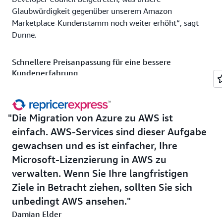
Glaubwürdigkeit gegenüber unserem Amazon
Marketplace-Kundenstamm noch weiter erhöht“, sagt
Dunne.
Schnellere Preisanpassung für eine bessere
Kundenerfahrung
Ein wesentlicher Vorteil dieser Umstellung war, dass die
Kosten für die Übertragung von
Preisbenachrichtigungen von AWS auf die virtuellen
Die Migration von Azure zu AWS ist
Azure-Maschinen des Unternehmens wegfielen. „Durch
einfach. AWS-Services sind dieser Aufgabe
die Umstellung von Azure auf AWS konnten wir unsere
gewachsen und es ist einfacher, Ihre
Kosten für ausgehende Bandbreite um etwa 60 000 USD
Microsoft-Lizenzierung in AWS zu
pro Jahr senken“, sagt Elder. „Durch die Installation der
verwalten. Wenn Sie Ihre langfristigen
meisten unserer Server auf
Amazon EC2 Reserved
Ziele in Betracht ziehen, sollten Sie sich
Instances
für ein Jahr erhielten wir einen zusätzlichen
Rabatt von 15 Prozent, den wir wieder in unsere
unbedingt AWS ansehen.
Serverinfrastruktur investieren. “
Damian Elder