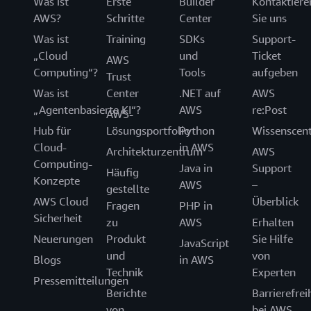
Was ist
Erste
Builder
Kontaktiere
AWS?
Schritte
Center
Sie uns
Was ist
Training
SDKs
Support-
„Cloud
und
Ticket
AWS
Computing“?
Tools
aufgeben
Trust
Was ist
Center
.NET auf
AWS
„Agentenbasierte KI“?
AWS
re:Post
AWS-
Hub für
Lösungsportfolio
Python
Wissenscen
Cloud-
in AWS
Architekturzentrum
AWS
Computing-
Java in
Support
Häufig
Konzepte
AWS
–
gestellte
AWS Cloud
Überblick
Fragen
PHP in
Sicherheit
zu
AWS
Erhalten
Neuerungen
Produkt
Sie Hilfe
JavaScript
und
von
Blogs
in AWS
Technik
Experten
Pressemitteilungen
Berichte
Barrierefrei
von
bei AWS