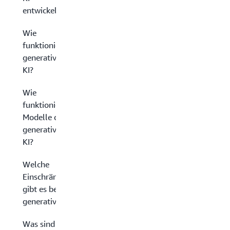
entwickelt?
Wie
funktioniert
generative
KI?
Wie
funktionieren
Modelle der
generativen
KI?
Welche
Einschränkungen
gibt es bei
generativer KI?
Was sind