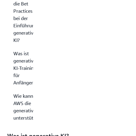
die Bet
Practices
bei der
Einführung
generativer
KI?
Was ist
generatives
KI-Training
für
Anfänger?
Wie kann
AWS die
generative KI
unterstützen?
Was ist generative KI?