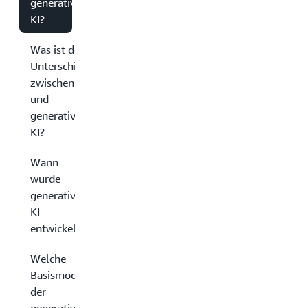
generative
KI?
Was ist der
Unterschied
zwischen KI
und
generativer
KI?
Wann
wurde
generative
KI
entwickelt?
Welche
Basismodelle
der