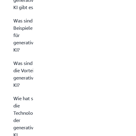
generativen
KI gibt es?
Was sind
Beispiele
für
generative
KI?
Was sind
die Vorteile
generativer
KI?
Wie hat sich
die
Technologie
der
generativen
KI