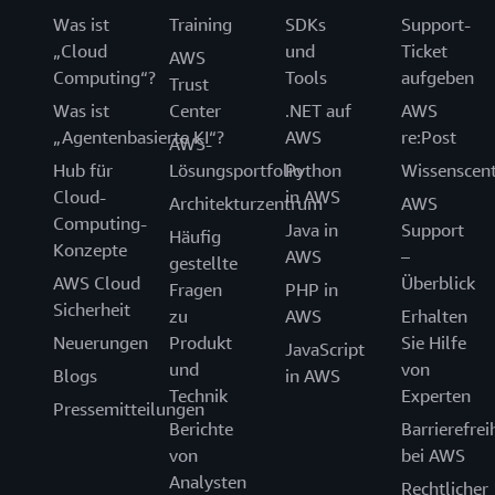
Was ist
Training
SDKs
Support-
„Cloud
und
Ticket
AWS
Computing“?
Tools
aufgeben
Trust
Was ist
Center
.NET auf
AWS
„Agentenbasierte KI“?
AWS
re:Post
AWS-
Hub für
Lösungsportfolio
Python
Wissenscen
Cloud-
in AWS
Architekturzentrum
AWS
Computing-
Java in
Support
Häufig
Konzepte
AWS
–
gestellte
AWS Cloud
Überblick
Fragen
PHP in
Sicherheit
zu
AWS
Erhalten
Neuerungen
Produkt
Sie Hilfe
JavaScript
und
von
Blogs
in AWS
Technik
Experten
Pressemitteilungen
Berichte
Barrierefrei
von
bei AWS
Analysten
Rechtlicher