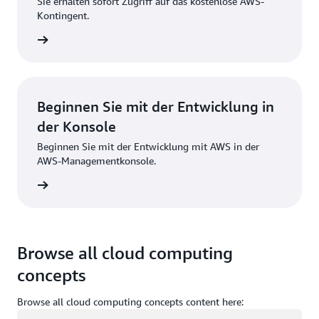
Sie erhalten sofort Zugriff auf das kostenlose AWS-
Kontingent.
strieren
Beginnen Sie mit der Entwicklung in
der Konsole
Beginnen Sie mit der Entwicklung mit AWS in der
AWS-Managementkonsole.
melden
Browse all cloud computing
concepts
Browse all cloud computing concepts content here:
Wird geladen