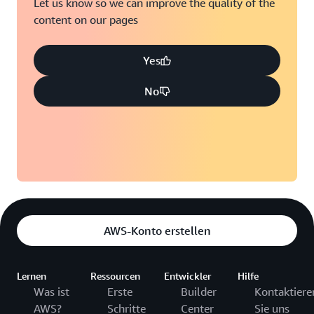
Let us know so we can improve the quality of the
content on our pages
Yes
No
AWS-Konto erstellen
Lernen
Ressourcen
Entwickler
Hilfe
Was ist
Erste
Builder
Kontaktiere
AWS?
Schritte
Center
Sie uns