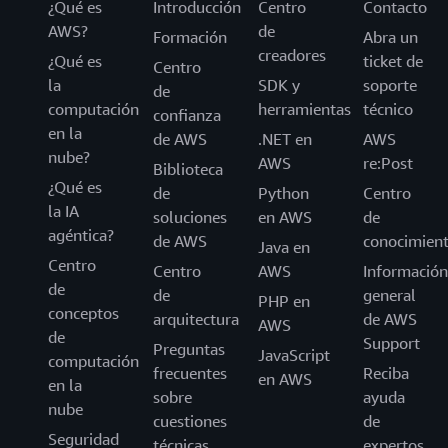
¿Qué es
Introducción
Centro
Contacto
AWS?
de
Formación
Abra un
creadores
¿Qué es
ticket de
Centro
la
SDK y
soporte
de
computación
herramientas
técnico
confianza
en la
de AWS
.NET en
AWS
nube?
AWS
re:Post
Biblioteca
¿Qué es
de
Python
Centro
la IA
soluciones
en AWS
de
agéntica?
de AWS
conocimien
Java en
Centro
Centro
AWS
Información
de
de
general
PHP en
conceptos
arquitectura
de AWS
AWS
de
Support
Preguntas
JavaScript
computación
frecuentes
Reciba
en AWS
en la
sobre
ayuda
nube
cuestiones
de
Seguridad
técnicas
expertos