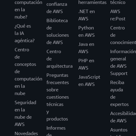
computación
herramientas
técnico
confianza
en la
de AWS
.NET en
AWS
nube?
AWS
re:Post
Biblioteca
¿Qué es
de
Python
Centro
la IA
soluciones
en AWS
de
agéntica?
de AWS
conocimien
Java en
Centro
Centro
AWS
Información
de
de
general
PHP en
conceptos
arquitectura
de AWS
AWS
de
Support
Preguntas
JavaScript
computación
frecuentes
Reciba
en AWS
en la
sobre
ayuda
nube
cuestiones
de
Seguridad
técnicas
expertos
en la
y
Accesibilida
nube de
productos
de AWS
AWS
Informes
Asuntos
Novedades
de