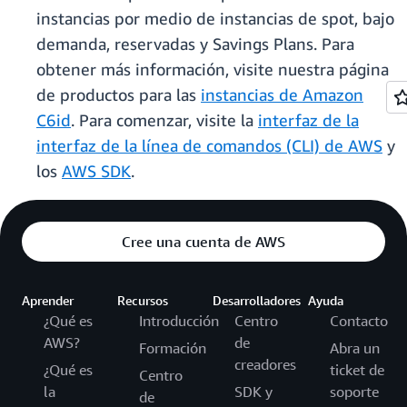
instancias por medio de instancias de spot, bajo
demanda, reservadas y Savings Plans. Para
obtener más información, visite nuestra página
de productos para las
instancias de Amazon
C6id
. Para comenzar, visite la
interfaz de la
interfaz de la línea de comandos (CLI) de AWS
y
los
AWS SDK
.
Cree una cuenta de AWS
Aprender
Recursos
Desarrolladores
Ayuda
¿Qué es
Introducción
Centro
Contacto
AWS?
de
Formación
Abra un
creadores
¿Qué es
ticket de
Centro
la
SDK y
soporte
de