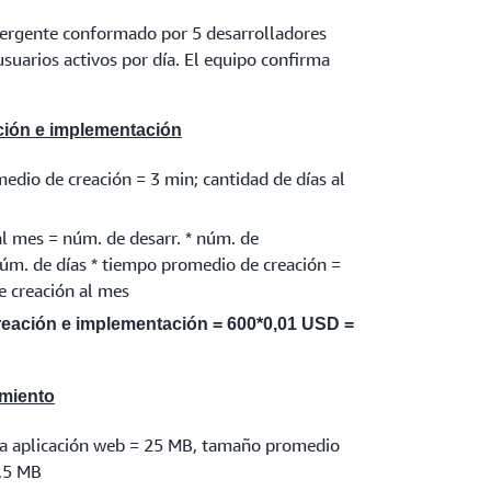
ergente conformado por 5 desarrolladores
usuarios activos por día. El equipo confirma
ión e implementación
edio de creación = 3 min; cantidad de días al
al mes = núm. de desarr. * núm. de
núm. de días * tiempo promedio de creación =
e creación al mes
eación e implementación = 600*0,01 USD =
amiento
la aplicación web = 25 MB, tamaño promedio
1,5 MB