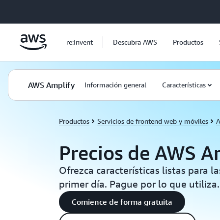
Saltar al contenido principal
re:Invent
Descubra AWS
Productos
AWS Amplify
Información general
Características
Productos
Servicios de frontend web y móviles
A
Precios de AWS A
Ofrezca características listas para 
primer día. Pague por lo que utiliza.
Comience de forma gratuita