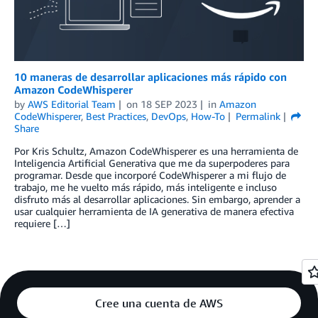
10 maneras de desarrollar aplicaciones más rápido con
Amazon CodeWhisperer
by
AWS Editorial Team
on
18 SEP 2023
in
Amazon
CodeWhisperer
,
Best Practices
,
DevOps
,
How-To
Permalink
Share
Por Kris Schultz, Amazon CodeWhisperer es una herramienta de
Inteligencia Artificial Generativa que me da superpoderes para
programar. Desde que incorporé CodeWhisperer a mi flujo de
trabajo, me he vuelto más rápido, más inteligente e incluso
disfruto más al desarrollar aplicaciones. Sin embargo, aprender a
usar cualquier herramienta de IA generativa de manera efectiva
requiere […]
Cree una cuenta de AWS