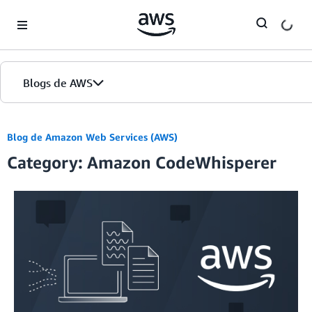
Skip to Main Content
Blogs de AWS
Inicio
Blog de Amazon Web Services (AWS)
Category: Amazon CodeWhisperer
Ediciones