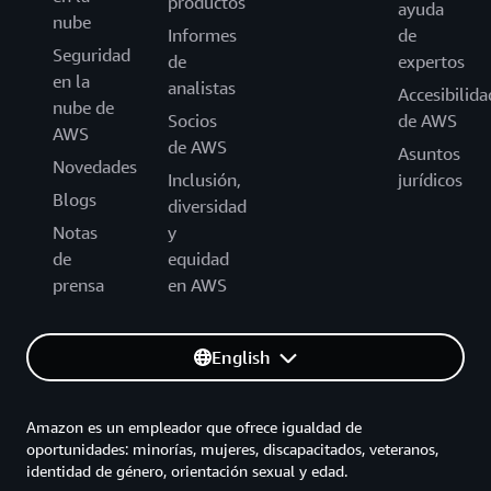
productos
ayuda
nube
Informes
de
Seguridad
de
expertos
en la
analistas
Accesibilida
nube de
Socios
de AWS
AWS
de AWS
Asuntos
Novedades
Inclusión,
jurídicos
Blogs
diversidad
Notas
y
de
equidad
prensa
en AWS
English
Amazon es un empleador que ofrece igualdad de
oportunidades: minorías, mujeres, discapacitados, veteranos,
identidad de género, orientación sexual y edad.