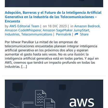
Adopción, Barreras y el Futuro de la Inteligencia Artificial
Generativa en la Industria de las Telecomunicaciones –
Encuesta
by
AWS Editorial Team
on
18 DIC 2023
in
Amazon Bedrock
,
Amazon CodeWhisperer
,
Amazon SageMaker JumpStart
,
Industries
,
Telecommunications
Permalink
Share
Por Ishwar Parulkar La mitad de las empresas de
telecomunicaciones encuestadas planean integrar inteligencia
artificial generativa en los próximos dos años y esperan
aumentar el gasto hasta seis veces. No es una ilusión: la
inteligencia artificial generativa está en todas partes. Y aquí en
AWS, creemos que tendrá un impacto profundo en todas las
industrias. […]