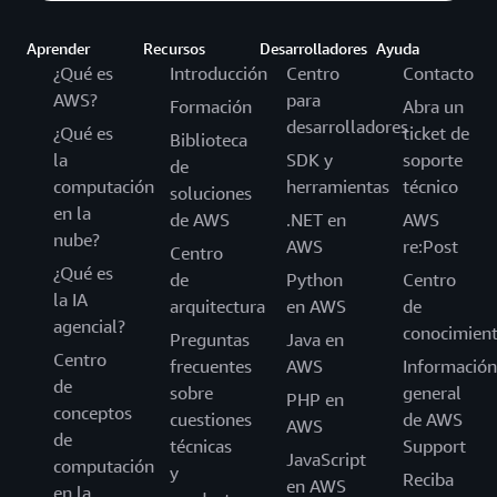
Aprender
Recursos
Desarrolladores
Ayuda
¿Qué es
Introducción
Centro
Contacto
AWS?
para
Formación
Abra un
desarrolladores
¿Qué es
ticket de
Biblioteca
la
SDK y
soporte
de
computación
herramientas
técnico
soluciones
en la
de AWS
.NET en
AWS
nube?
AWS
re:Post
Centro
¿Qué es
de
Python
Centro
la IA
arquitectura
en AWS
de
agencial?
conocimien
Preguntas
Java en
Centro
frecuentes
AWS
Información
de
sobre
general
PHP en
conceptos
cuestiones
de AWS
AWS
de
técnicas
Support
JavaScript
computación
y
Reciba
en AWS
en la