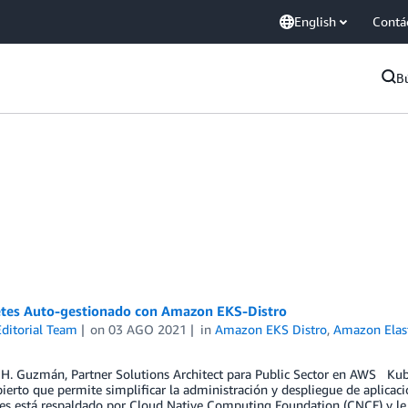
English
Contá
B
tes Auto-gestionado con Amazon EKS-Distro
ditorial Team
on
03 AGO 2021
in
Amazon EKS Distro
,
Amazon Elast
 H. Guzmán, Partner Solutions Architect para Public Sector en AWS Ku
ierto que permite simplificar la administración y despliegue de aplicaci
es está respaldado por Cloud Native Computing Foundation (CNCF) y le 