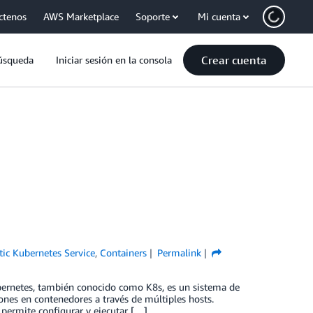
ctenos
AWS Marketplace
Soporte
Mi cuenta
Crear cuenta
úsqueda
Iniciar sesión en la consola
ic Kubernetes Service
,
Containers
Permalink
bernetes, también conocido como K8s, es un sistema de
ones en contenedores a través de múltiples hosts.
permite configurar y ejecutar […]