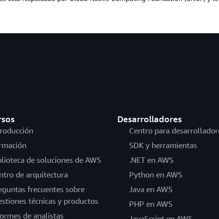
rsos
Desarrolladores
troducción
Centro para desarrollador
rmación
SDK y herramientas
blioteca de soluciones de AWS
.NET en AWS
ntro de arquitectura
Python en AWS
eguntas frecuentes sobre
Java en AWS
estiones técnicas y productos
PHP en AWS
formes de analistas
JavaScript en AWS