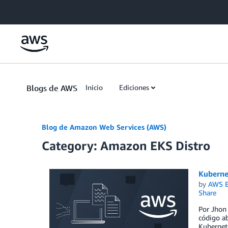
Skip to Main Content
Blogs de AWS
Inicio
Ediciones
Blog de Amazon Web Services (AWS)
Category: Amazon EKS Distro
Kuberne
by
AWS E
Share
Por Jhon
código ab
Kubernet