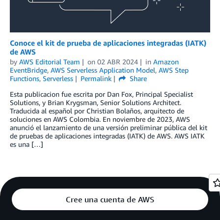
Conoce el kit de prueba de aplicaciones integradas (IATK)
de AWS
by
AWS Editorial Team
on
02 ABR 2024
in
Amazon
EventBridge
,
AWS Serverless Application Model
,
AWS Step
Functions
,
Serverless
Permalink
Share
Esta publicacion fue escrita por Dan Fox, Principal Specialist
Solutions, y Brian Krygsman, Senior Solutions Architect.
Traducida al español por Christian Bolaños, arquitecto de
soluciones en AWS Colombia. En noviembre de 2023, AWS
anunció el lanzamiento de una versión preliminar pública del kit
de pruebas de aplicaciones integradas (IATK) de AWS. AWS IATK
es una […]
Cree una cuenta de AWS