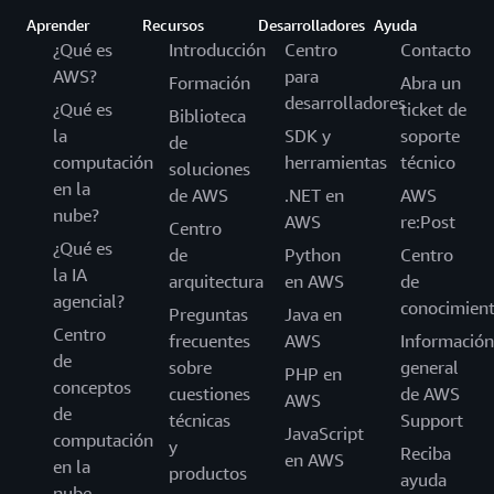
Aprender
Recursos
Desarrolladores
Ayuda
¿Qué es
Introducción
Centro
Contacto
AWS?
para
Formación
Abra un
desarrolladores
¿Qué es
ticket de
Biblioteca
la
SDK y
soporte
de
computación
herramientas
técnico
soluciones
en la
de AWS
.NET en
AWS
nube?
AWS
re:Post
Centro
¿Qué es
de
Python
Centro
la IA
arquitectura
en AWS
de
agencial?
conocimien
Preguntas
Java en
Centro
frecuentes
AWS
Información
de
sobre
general
PHP en
conceptos
cuestiones
de AWS
AWS
de
técnicas
Support
JavaScript
computación
y
Reciba
en AWS
en la
productos
ayuda
nube