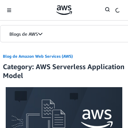
Skip to Main Content
Blogs de AWS
Inicio
Blog de Amazon Web Services (AWS)
Category: AWS Serverless Application
Ediciones
Model