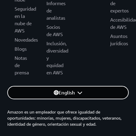
Informes
de
Seguridad
de
expertos
en la
analistas
Accesibilida
nube de
Socios
de AWS
AWS
de AWS
Asuntos
Novedades
Inclusión,
jurídicos
Blogs
diversidad
Notas
y
de
equidad
prensa
en AWS
English
Amazon es un empleador que ofrece igualdad de
oportunidades: minorías, mujeres, discapacitados, veteranos,
identidad de género, orientación sexual y edad.