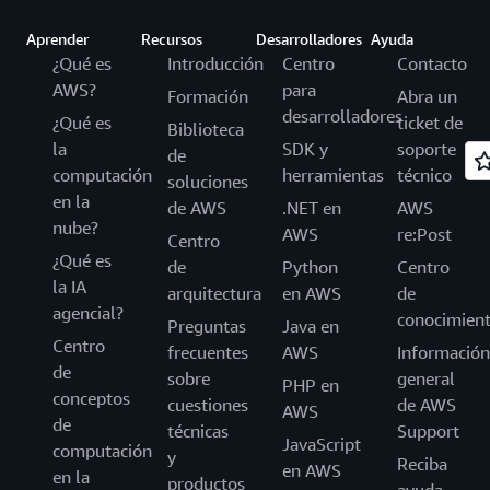
Aprender
Recursos
Desarrolladores
Ayuda
¿Qué es
Introducción
Centro
Contacto
AWS?
para
Formación
Abra un
desarrolladores
¿Qué es
ticket de
Biblioteca
la
SDK y
soporte
de
computación
herramientas
técnico
soluciones
en la
de AWS
.NET en
AWS
nube?
AWS
re:Post
Centro
¿Qué es
de
Python
Centro
la IA
arquitectura
en AWS
de
agencial?
conocimien
Preguntas
Java en
Centro
frecuentes
AWS
Información
de
sobre
general
PHP en
conceptos
cuestiones
de AWS
AWS
de
técnicas
Support
JavaScript
computación
y
Reciba
en AWS
en la
productos
ayuda