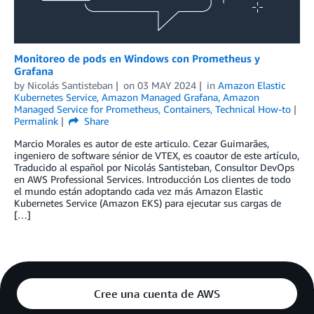
Monitoreo de pods en Windows con Prometheus y
Grafana
by
Nicolás Santisteban
on
03 MAY 2024
in
Amazon Elastic
Kubernetes Service
,
Amazon Managed Grafana
,
Amazon
Managed Service for Prometheus
,
Containers
,
Technical How-to
Permalink
Share
Marcio Morales es autor de este articulo. Cezar Guimarães,
ingeniero de software sénior de VTEX, es coautor de este artículo,
Traducido al español por Nicolás Santisteban, Consultor DevOps
en AWS Professional Services. Introducción Los clientes de todo
el mundo están adoptando cada vez más Amazon Elastic
Kubernetes Service (Amazon EKS) para ejecutar sus cargas de
[…]
Cree una cuenta de AWS