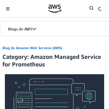
Skip to Main Content
Blogs de AWS
Inicio
Blog de Amazon Web Services (AWS)
Category: Amazon Managed Service
Ediciones
for Prometheus