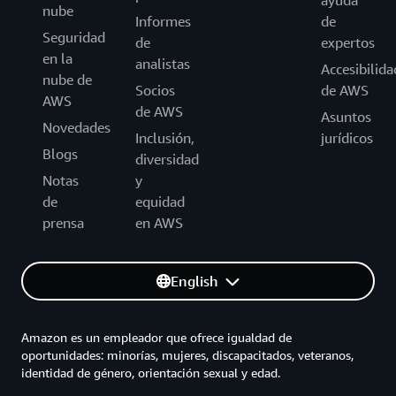
nube
Informes
de
Seguridad
de
expertos
en la
analistas
Accesibilida
nube de
Socios
de AWS
AWS
de AWS
Asuntos
Novedades
Inclusión,
jurídicos
Blogs
diversidad
Notas
y
de
equidad
prensa
en AWS
English
Amazon es un empleador que ofrece igualdad de
oportunidades: minorías, mujeres, discapacitados, veteranos,
identidad de género, orientación sexual y edad.