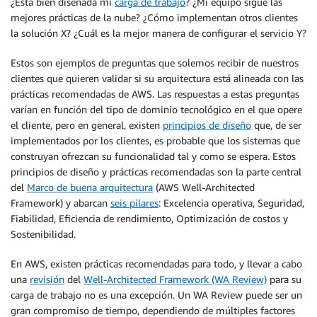
¿Está bien diseñada mi
carga de trabajo
? ¿Mi equipo sigue las
mejores prácticas de la nube? ¿Cómo implementan otros clientes
la solución X? ¿Cuál es la mejor manera de configurar el servicio Y?
Estos son ejemplos de preguntas que solemos recibir de nuestros
clientes que quieren validar si su arquitectura está alineada con las
prácticas recomendadas de AWS. Las respuestas a estas preguntas
varían en función del tipo de dominio tecnológico en el que opere
el cliente, pero en general, existen
principios de diseño
que, de ser
implementados por los clientes, es probable que los sistemas que
construyan ofrezcan su funcionalidad tal y como se espera. Estos
principios de diseño y prácticas recomendadas son la parte central
del
Marco de buena arquitectura
(AWS Well-Architected
Framework) y abarcan
seis pilares
: Excelencia operativa, Seguridad,
Fiabilidad, Eficiencia de rendimiento, Optimización de costos y
Sostenibilidad.
En AWS, existen prácticas recomendadas para todo, y llevar a cabo
una
revisión
del
Well-Architected Framework (WA Review)
para su
carga de trabajo no es una excepción. Un WA Review puede ser un
gran compromiso de tiempo, dependiendo de múltiples factores