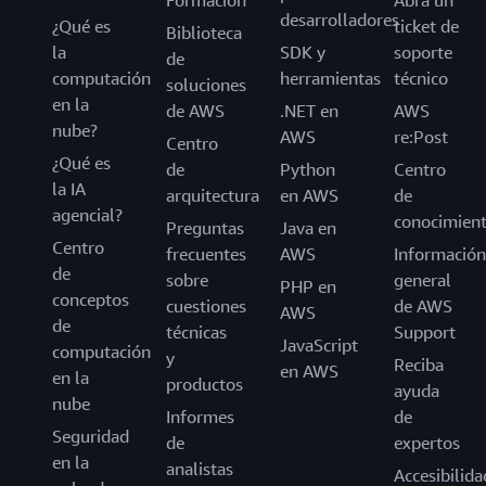
Formación
Abra un
desarrolladores
¿Qué es
ticket de
Biblioteca
la
SDK y
soporte
de
computación
herramientas
técnico
soluciones
en la
de AWS
.NET en
AWS
nube?
AWS
re:Post
Centro
¿Qué es
de
Python
Centro
la IA
arquitectura
en AWS
de
agencial?
conocimien
Preguntas
Java en
Centro
frecuentes
AWS
Información
de
sobre
general
PHP en
conceptos
cuestiones
de AWS
AWS
de
técnicas
Support
JavaScript
computación
y
Reciba
en AWS
en la
productos
ayuda
nube
Informes
de
Seguridad
de
expertos
en la
analistas
Accesibilida