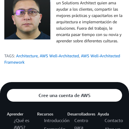
un Solutions Architect quien ama
ayudar a los clientes, compartir las
mejores prácticas y capacitarlos en la
arquitectura e implementación de
soluciones. Fuera del trabajo, le
encanta pasar tiempo con su novia y
aprender sobre diferentes culturas.
TAGS:
Architecture
,
AWS Well-Architected
,
AWS Well-Architected
Framework
Cree una cuenta de AWS
Aprender
Recursos
Desarrolladores
Ayuda
¿Qué es
Introducción
Centro
Contacto
AWS?
para