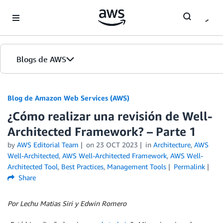
Skip to Main Content
Blogs de AWS
Inicio
Blog de Amazon Web Services (AWS)
¿Cómo realizar una revisión de Well-
Ediciones
Architected Framework? – Parte 1
by
AWS Editorial Team
on
23 OCT 2023
in
Architecture
,
AWS
Well-Architected
,
AWS Well-Architected Framework
,
AWS Well-
Architected Tool
,
Best Practices
,
Management Tools
Permalink
Share
Por Lechu Matias Siri y Edwin Romero