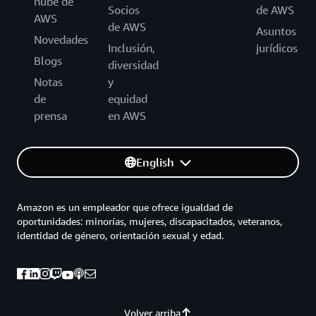
nube de
Socios
de AWS
AWS
de AWS
Asuntos
Novedades
Inclusión,
jurídicos
Blogs
diversidad
Notas
y
de
equidad
prensa
en AWS
English
Amazon es un empleador que ofrece igualdad de
oportunidades: minorías, mujeres, discapacitados, veteranos,
identidad de género, orientación sexual y edad.
Volver arriba