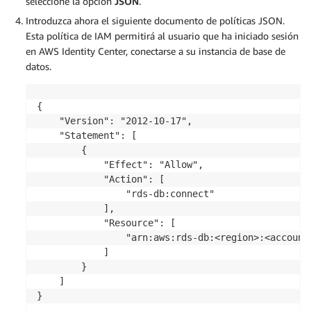
seleccione la opción
JSON
.
Introduzca ahora el siguiente documento de políticas JSON.
Esta política de IAM permitirá al usuario que ha iniciado sesión
en AWS Identity Center, conectarse a su instancia de base de
datos.
{

    "Version": "2012-10-17",

    "Statement": [

        {

            "Effect": "Allow",

            "Action": [

                "rds-db:connect"

            ],

            "Resource": [

                "arn:aws:rds-db:<region>:<account
            ]

        }

    ]

}