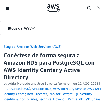
Skip to Main Content
Blogs de AWS
Inicio
Blog de Amazon Web Services (AWS)
Conéctese de forma segura a
Ediciones
Amazon RDS para PostgreSQL con
AWS Identity Center y Active
Directory
by
Adria Morgado
and
Jose Sanchez Romero
on
22 AGO 2024
in
Advanced (300)
,
Amazon RDS
,
AWS Directory Service
,
AWS IAM
Identity Center
,
Best Practices
,
RDS for PostgreSQL
,
Security,
Identity, & Compliance
,
Technical How-to
Permalink
Share