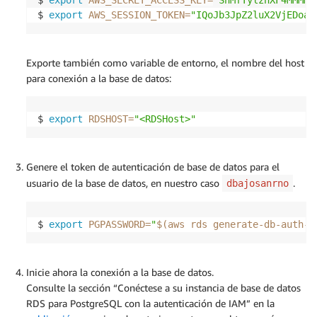
$ 
export
AWS_SESSION_TOKEN
=
"IQoJb3JpZ2luX2VjEDoaM
Exporte también como variable de entorno, el nombre del host
para conexión a la base de datos:
$ 
export
RDSHOST
=
"<RDSHost>"
Genere el token de autenticación de base de datos para el
usuario de la base de datos, en nuestro caso
.
dbajosanrno
$ 
export
PGPASSWORD
=
"
$(
aws rds generate-db-auth-t
Inicie ahora la conexión a la base de datos.
Consulte la sección “Conéctese a su instancia de base de datos
RDS para PostgreSQL con la autenticación de IAM” en la