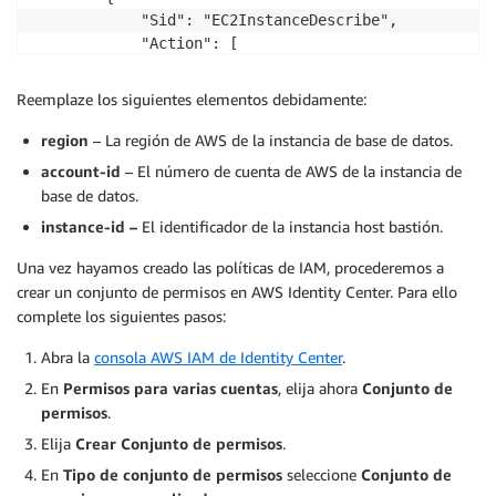
            "Sid": "EC2InstanceDescribe",

            "Action": [

                "ec2:DescribeInstances",

                "ec2:DescribeVolumes",

Reemplaze los siguientes elementos debidamente:
                "ec2:DescribeSecurityGroups"

            ],

region
– La región de AWS de la instancia de base de datos.
            "Effect": "Allow",

account-id
– El número de cuenta de AWS de la instancia de
            "Resource": "*"

base de datos.
        }

instance-id –
El identificador de la instancia host bastión.
    ]

}
Una vez hayamos creado las políticas de IAM, procederemos a
crear un conjunto de permisos en AWS Identity Center. Para ello
complete los siguientes pasos:
Abra la
consola AWS IAM de Identity Center
.
En
Permisos para varias cuentas
, elija ahora
Conjunto de
permisos
.
Elija
Crear Conjunto de permisos
.
En
Tipo de conjunto de permisos
seleccione
Conjunto de