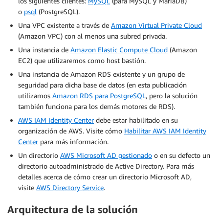
los siguientes clientes:
MySQL
(para MySQL y MariaDB)
o
psql
(PostgreSQL).
Una VPC existente a través de
Amazon Virtual Private Cloud
(Amazon VPC) con al menos una subred privada.
Una instancia de
Amazon Elastic Compute Cloud
(Amazon
EC2) que utilizaremos como host bastión.
Una instancia de Amazon RDS existente y un grupo de
seguridad para dicha base de datos (en esta publicación
utilizamos
Amazon RDS para PostgreSQL
, pero la solución
también funciona para los demás motores de RDS).
AWS IAM Identity Center
debe estar habilitado en su
organización de AWS. Visite cómo
Habilitar AWS IAM Identity
Center
para más información.
Un directorio
AWS Microsoft AD gestionado
o en su defecto un
directorio autoadministrado de Active Directory. Para más
detalles acerca de cómo crear un directorio Microsoft AD,
visite
AWS Directory Service
.
Arquitectura de la solución