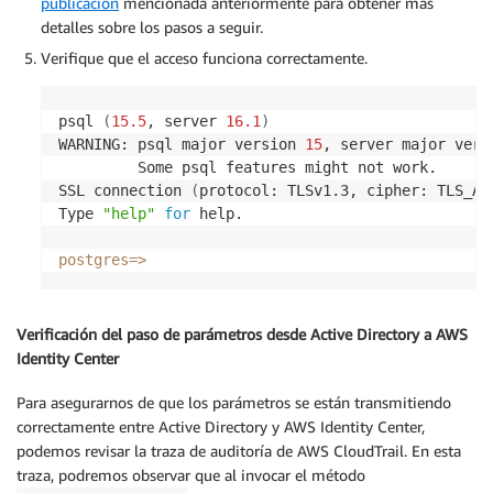
publicación
mencionada anteriormente para obtener más
detalles sobre los pasos a seguir.
Verifique que el acceso funciona correctamente.
psql 
(
15.5
, server 
16.1
)
WARNING: psql major version 
15
, server major vers
         Some psql features might not work.

SSL connection 
(
protocol: TLSv1.3, cipher: TLS_AE
Type 
"help"
for
 help. 

postgres
=
>
Verificación del paso de parámetros desde Active Directory a AWS
Identity Center
Para asegurarnos de que los parámetros se están transmitiendo
correctamente entre Active Directory y AWS Identity Center,
podemos revisar la traza de auditoría de AWS CloudTrail. En esta
traza, podremos observar que al invocar el método