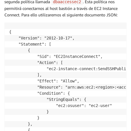
segunda política llamada
. Esta política nos
dbaaccessec2
permitirá conectarnos al host bastión a través de EC2 Instance
Connect. Para ello utilizaremos el siguiente documento JSON:
{

    "Version": "2012-10-17",

    "Statement": [

        {

            "Sid": "EC2InstanceConnect",

            "Action": [

                "ec2-instance-connect:SendSSHPublicKe
            ],

            "Effect": "Allow",

            "Resource": "arn:aws:ec2:<region>:<accou
            "Condition": {

                "StringEquals": {

                    "ec2:osuser": "ec2-user"

                }

            }

        },

        {
