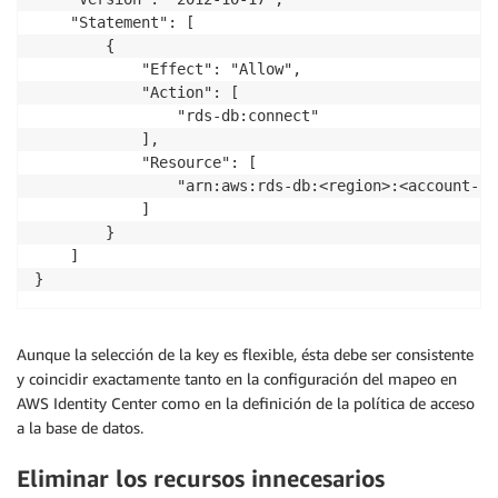
    "Statement": [

        {

            "Effect": "Allow",

            "Action": [

                "rds-db:connect"

            ],

            "Resource": [

                "arn:aws:rds-db:<region>:<account-id
            ]

        }

    ]

}
Aunque la selección de la key es flexible, ésta debe ser consistente
y coincidir exactamente tanto en la configuración del mapeo en
AWS Identity Center como en la definición de la política de acceso
a la base de datos.
Eliminar los recursos innecesarios