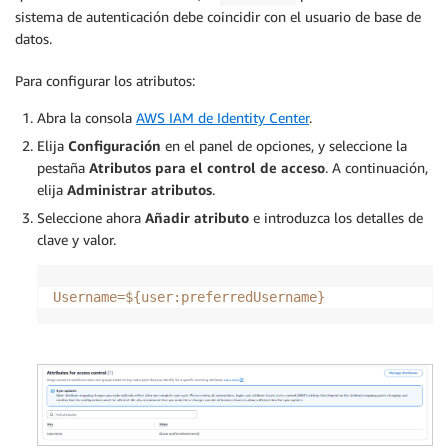
sistema de autenticación debe coincidir con el usuario de base de
datos.
Para configurar los atributos:
Abra la consola
AWS IAM de Identity Center
.
Elija
Configuración
en el panel de opciones, y seleccione la
pestaña
Atributos para el control de acceso
. A continuación,
elija
Administrar atributos
.
Seleccione ahora
Añadir atributo
e introduzca los detalles de
clave y valor.
Username
=
${user
:
preferredUsername}