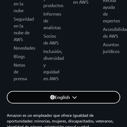
Reciba
en AWS
en la
productos
ayuda
nube
Informes
de
Seguridad
de
expertos
en la
analistas
Accesibilida
nube de
Socios
de AWS
AWS
de AWS
Asuntos
Novedades
Inclusión,
jurídicos
Blogs
diversidad
Notas
y
de
equidad
prensa
en AWS
English
Amazon es un empleador que ofrece igualdad de
oportunidades: minorías, mujeres, discapacitados, veteranos,
identidad de género, orientación sexual y edad.