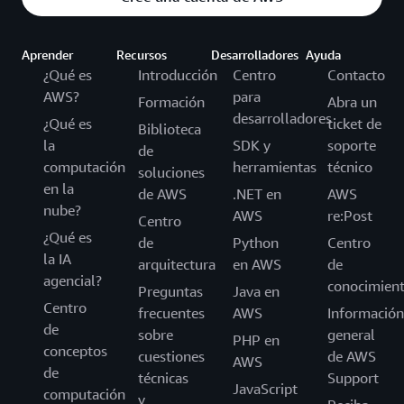
Aprender
Recursos
Desarrolladores
Ayuda
¿Qué es
Introducción
Centro
Contacto
AWS?
para
Formación
Abra un
desarrolladores
¿Qué es
ticket de
Biblioteca
la
SDK y
soporte
de
computación
herramientas
técnico
soluciones
en la
de AWS
.NET en
AWS
nube?
AWS
re:Post
Centro
¿Qué es
de
Python
Centro
la IA
arquitectura
en AWS
de
agencial?
conocimien
Preguntas
Java en
Centro
frecuentes
AWS
Información
de
sobre
general
PHP en
conceptos
cuestiones
de AWS
AWS
de
técnicas
Support
JavaScript
computación
y