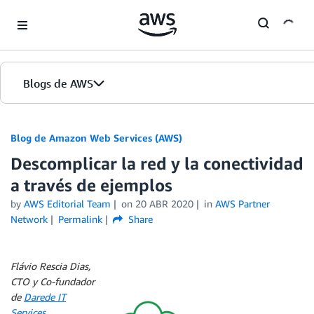
Skip to Main Content
Blogs de AWS
Inicio
Blog de Amazon Web Services (AWS)
Descomplicar la red y la conectividad
Ediciones
a través de ejemplos
by
AWS Editorial Team
on
20 ABR 2020
in
AWS Partner
Network
Permalink
Share
Flávio Rescia Dias,
CTO y Co-fundador
de
Darede IT
Services