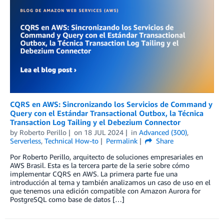
CQRS en AWS: Sincronizando los Servicios de Command y
Query con el Estándar Transactional Outbox, la Técnica
Transaction Log Tailing y el Debezium Connector
by
Roberto Perillo
on
18 JUL 2024
in
Advanced (300)
,
Serverless
,
Technical How-to
Permalink
Share
Por Roberto Perillo, arquitecto de soluciones empresariales en
AWS Brasil. Esta es la tercera parte de la serie sobre cómo
implementar CQRS en AWS. La primera parte fue una
introducción al tema y también analizamos un caso de uso en el
que tenemos una edición compatible con Amazon Aurora for
PostgreSQL como base de datos […]