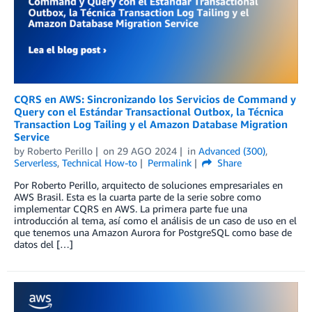
CQRS en AWS: Sincronizando los Servicios de Command y
Query con el Estándar Transactional Outbox, la Técnica
Transaction Log Tailing y el Amazon Database Migration
Service
by
Roberto Perillo
on
29 AGO 2024
in
Advanced (300)
,
Serverless
,
Technical How-to
Permalink
Share
Por Roberto Perillo, arquitecto de soluciones empresariales en
AWS Brasil. Esta es la cuarta parte de la serie sobre como
implementar CQRS en AWS. La primera parte fue una
introducción al tema, así como el análisis de un caso de uso en el
que tenemos una Amazon Aurora for PostgreSQL como base de
datos del […]