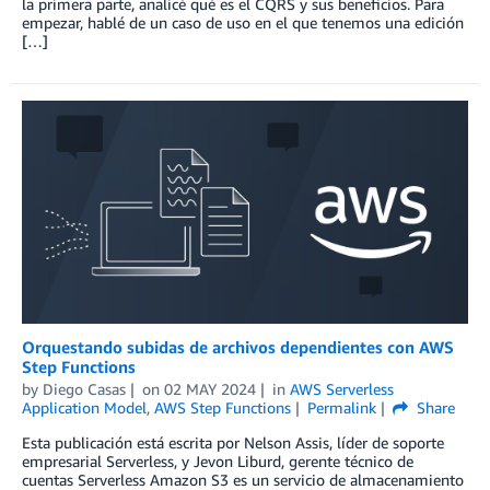
la primera parte, analicé qué es el CQRS y sus beneficios. Para
empezar, hablé de un caso de uso en el que tenemos una edición
[…]
Orquestando subidas de archivos dependientes con AWS
Step Functions
by
Diego Casas
on
02 MAY 2024
in
AWS Serverless
Application Model
,
AWS Step Functions
Permalink
Share
Esta publicación está escrita por Nelson Assis, líder de soporte
empresarial Serverless, y Jevon Liburd, gerente técnico de
cuentas Serverless Amazon S3 es un servicio de almacenamiento