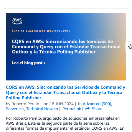
CQRS en AWS: Sincronizando los Servicios de Command y
Query con el Estándar Transactional Outbox y la Técnica
Polling Publisher
by
Roberto Perillo
on
18 JUN 2024
in
Advanced (300)
,
Serverless
,
Technical How-to
Permalink
Share
Por Roberto Perillo, arquitecto de soluciones empresariales en
AWS Brasil. Esta es la segunda parte de la serie sobre las
diferentes formas de implementar el estándar CQRS en AWS. En