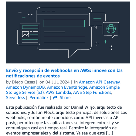
Envío y recepción de webhooks en AWS: innove con las
notificaciones de eventos
by
Diego Casas
on
04 JUL 2024
in
Amazon API Gateway
,
Amazon DynamoDB
,
Amazon EventBridge
,
Amazon Simple
Storage Service (S3)
,
AWS Lambda
,
AWS Step Functions
,
Serverless
Permalink
Share
Esta publicación fue realizada por Daniel Wirjo, arquitecto de
soluciones, y Justin Plock, arquitecto principal de soluciones Los
webhooks, comúnmente conocidos como API inversas o API
push, permiten que las aplicaciones se integren entre sí y se
comuniquen casi en tiempo real. Permite la integración de
eventos empresariales y del sistema. Ya sea que esté […]