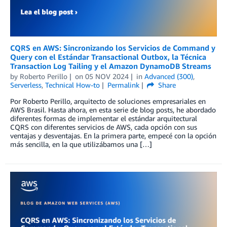
CQRS en AWS: Sincronizando los Servicios de Command y
Query con el Estándar Transactional Outbox, la Técnica
Transaction Log Tailing y el Amazon DynamoDB Streams
by
Roberto Perillo
on
05 NOV 2024
in
Advanced (300)
,
Serverless
,
Technical How-to
Permalink
Share
Por Roberto Perillo, arquitecto de soluciones empresariales en
AWS Brasil. Hasta ahora, en esta serie de blog posts, he abordado
diferentes formas de implementar el estándar arquitectural
CQRS con diferentes servicios de AWS, cada opción con sus
ventajas y desventajas. En la primera parte, empecé con la opción
más sencilla, en la que utilizábamos una […]