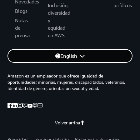
Novedades
Inclusión,
jurídicos
Blogs
diversidad
Notas
y
de
equidad
prensa
en AWS
English
Amazon es un empleador que ofrece igualdad de
oportunidades: minorías, mujeres, discapacitados, veteranos,
identidad de género, orientación sexual y edad.
Volver arriba
Privacidad
Términos del sitio
Preferencias de cookies