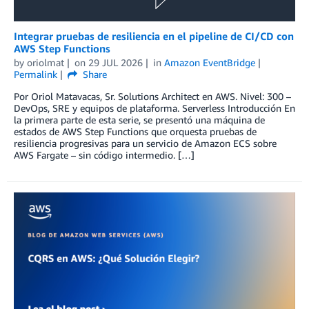
Integrar pruebas de resiliencia en el pipeline de CI/CD con
AWS Step Functions
by
oriolmat
on
29 JUL 2026
in
Amazon EventBridge
Permalink
Share
Por Oriol Matavacas, Sr. Solutions Architect en AWS. Nivel: 300 –
DevOps, SRE y equipos de plataforma. Serverless Introducción En
la primera parte de esta serie, se presentó una máquina de
estados de AWS Step Functions que orquesta pruebas de
resiliencia progresivas para un servicio de Amazon ECS sobre
AWS Fargate – sin código intermedio. […]