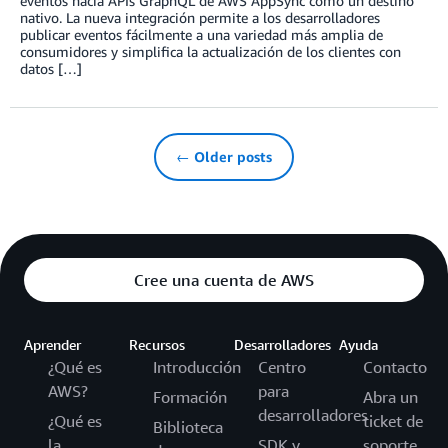
eventos hacia APIs GraphQL de AWS AppSync como un destino
nativo. La nueva integración permite a los desarrolladores
publicar eventos fácilmente a una variedad más amplia de
consumidores y simplifica la actualización de los clientes con
datos […]
← Older posts
Cree una cuenta de AWS
Aprender
Recursos
Desarrolladores
Ayuda
¿Qué es
Introducción
Centro
Contacto
AWS?
para
Formación
Abra un
desarrolladores
¿Qué es
ticket de
Biblioteca
la
SDK y
soporte