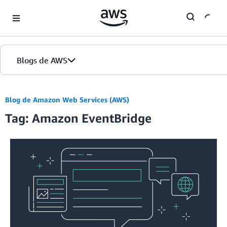
Skip to Main Content
Blogs de AWS
Inicio
Blog de Amazon Web Services (AWS)
Tag: Amazon EventBridge
Ediciones