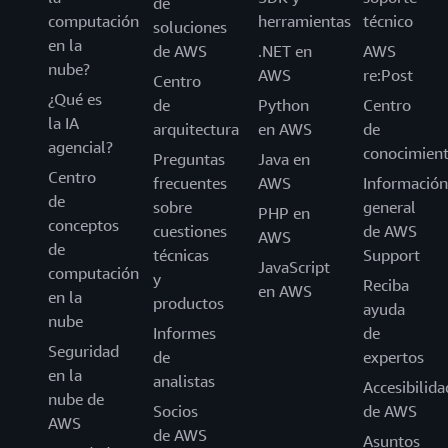
de
computación
herramientas
técnico
soluciones
en la
de AWS
.NET en
AWS
nube?
AWS
re:Post
Centro
¿Qué es
de
Python
Centro
la IA
arquitectura
en AWS
de
agencial?
conocimien
Preguntas
Java en
Centro
frecuentes
AWS
Información
de
sobre
general
PHP en
conceptos
cuestiones
de AWS
AWS
de
técnicas
Support
JavaScript
computación
y
Reciba
en AWS
en la
productos
ayuda
nube
Informes
de
Seguridad
de
expertos
en la
analistas
Accesibilida
nube de
Socios
de AWS
AWS
de AWS
Asuntos