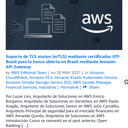
Soporte de TLS mutuo (mTLS) mediante certificados ICP-
Brasil para la banca abierta en Brasil mediante Amazon
API Gateway
by
AWS Editorial Team
on
20 MAY 2021
in
Amazon
CloudWatch
,
Amazon EC2
,
Amazon Elastic Kubernetes Service
,
Amazon Simple Storage Service (S3)
,
AWS Secrets Manager
,
Financial Services
,
Industries
Permalink
Share
Por Lucas Lins, Arquitecto de Soluciones en AWS Enrico
Bergamo, Arquitecto de Soluciones en Serverless en AWS Paulo
Aragão, Arquitecto de Soluciones Senior en AWS Julio Carvalho,
Arquitecto Principal de seguridad para el mercado financiero en
AWS Amanda Quinto, Arquitecta de Soluciones en AWS
Introducción Como se comentó en el post anterior, Open
Banking […]