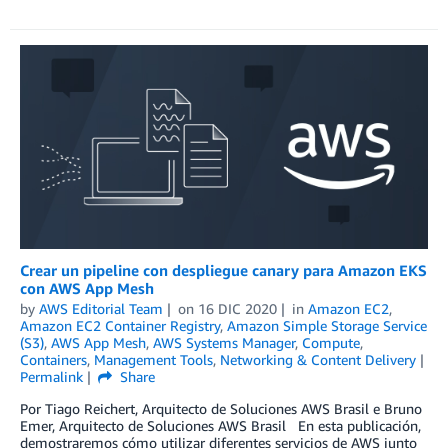
Crear un pipeline con despliegue canary para Amazon EKS
con AWS App Mesh
by
AWS Editorial Team
on
16 DIC 2020
in
Amazon EC2
,
Amazon EC2 Container Registry
,
Amazon Simple Storage Service
(S3)
,
AWS App Mesh
,
AWS Systems Manager
,
Compute
,
Containers
,
Management Tools
,
Networking & Content Delivery
Permalink
Share
Por Tiago Reichert, Arquitecto de Soluciones AWS Brasil e Bruno
Emer, Arquitecto de Soluciones AWS Brasil En esta publicación,
demostraremos cómo utilizar diferentes servicios de AWS junto