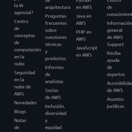
de
Python
Centro
la IA
arquitectura
en AWS
de
agencial?
conocimien
Preguntas
Java en
Centro
frecuentes
AWS
Información
de
sobre
general
PHP en
conceptos
cuestiones
de AWS
AWS
de
técnicas
Support
JavaScript
computación
y
Reciba
en AWS
en la
productos
ayuda
nube
Informes
de
Seguridad
de
expertos
en la
analistas
Accesibilida
nube de
Socios
de AWS
AWS
de AWS
Asuntos
Novedades
Inclusión,
jurídicos
Blogs
diversidad
Notas
y
de
equidad