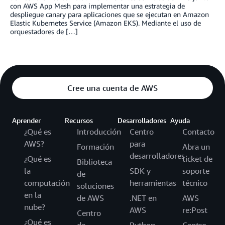
con AWS App Mesh para implementar una estrategia de
despliegue canary para aplicaciones que se ejecutan en Amazon
Elastic Kubernetes Service (Amazon EKS). Mediante el uso de
orquestadores de […]
Cree una cuenta de AWS
Aprender
Recursos
Desarrolladores
Ayuda
¿Qué es
Introducción
Centro
Contacto
AWS?
para
Formación
Abra un
desarrolladores
¿Qué es
ticket de
Biblioteca
la
SDK y
soporte
de
computación
herramientas
técnico
soluciones
en la
de AWS
.NET en
AWS
nube?
AWS
re:Post
Centro
¿Qué es