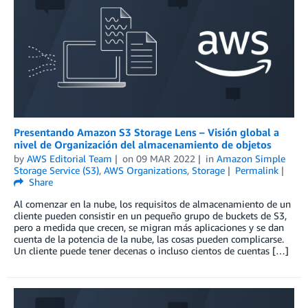
Presentando Amazon S3 Storage Lens – Visión global a
nivel de Organización del almacenamiento de objetos
by
AWS Editorial Team
on
09 MAR 2022
in
Amazon Simple
Storage Service (S3)
,
AWS Organizations
,
Storage
Permalink
Share
Al comenzar en la nube, los requisitos de almacenamiento de un
cliente pueden consistir en un pequeño grupo de buckets de S3,
pero a medida que crecen, se migran más aplicaciones y se dan
cuenta de la potencia de la nube, las cosas pueden complicarse.
Un cliente puede tener decenas o incluso cientos de cuentas […]