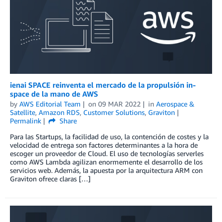
ienai SPACE reinventa el mercado de la propulsión in-
space de la mano de AWS
by
AWS Editorial Team
on
09 MAR 2022
in
Aerospace &
Satellite
,
Amazon RDS
,
Customer Solutions
,
Graviton
Permalink
Share
Para las Startups, la facilidad de uso, la contención de costes y la
velocidad de entrega son factores determinantes a la hora de
escoger un proveedor de Cloud. El uso de tecnologías serverles
como AWS Lambda agilizan enormemente el desarrollo de los
servicios web. Además, la apuesta por la arquitectura ARM con
Graviton ofrece claras […]