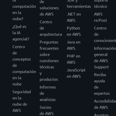
la
SDK y
soporte
de
computación
herramientas
técnico
soluciones
en la
de AWS
.NET en
AWS
nube?
AWS
re:Post
Centro
¿Qué es
de
Python
Centro
la IA
arquitectura
en AWS
de
agencial?
conocimien
Preguntas
Java en
Centro
frecuentes
AWS
Información
de
sobre
general
PHP en
conceptos
cuestiones
de AWS
AWS
de
técnicas
Support
JavaScript
computación
y
Reciba
en AWS
en la
productos
ayuda
nube
Informes
de
Seguridad
de
expertos
en la
analistas
Accesibilida
nube de
Socios
de AWS
AWS
de AWS
Asuntos