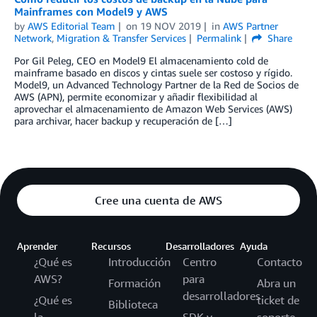
Mainframes con Model9 y AWS
by
AWS Editorial Team
on
19 NOV 2019
in
AWS Partner
Network
,
Migration & Transfer Services
Permalink
Share
Por Gil Peleg, CEO en Model9 El almacenamiento cold de
mainframe basado en discos y cintas suele ser costoso y rígido.
Model9, un Advanced Technology Partner de la Red de Socios de
AWS (APN), permite economizar y añadir flexibilidad al
aprovechar el almacenamiento de Amazon Web Services (AWS)
para archivar, hacer backup y recuperación de […]
Cree una cuenta de AWS
Aprender
Recursos
Desarrolladores
Ayuda
¿Qué es
Introducción
Centro
Contacto
AWS?
para
Formación
Abra un
desarrolladores
¿Qué es
ticket de
Biblioteca