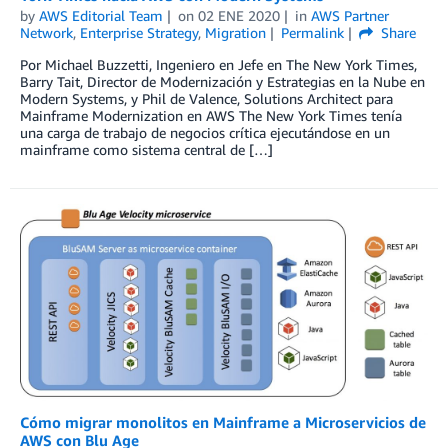
by
AWS Editorial Team
on
02 ENE 2020
in
AWS Partner
Network
,
Enterprise Strategy
,
Migration
Permalink
Share
Por Michael Buzzetti, Ingeniero en Jefe en The New York Times,
Barry Tait, Director de Modernización y Estrategias en la Nube en
Modern Systems, y Phil de Valence, Solutions Architect para
Mainframe Modernization en AWS The New York Times tenía
una carga de trabajo de negocios crítica ejecutándose en un
mainframe como sistema central de […]
Cómo migrar monolitos en Mainframe a Microservicios de
AWS con Blu Age